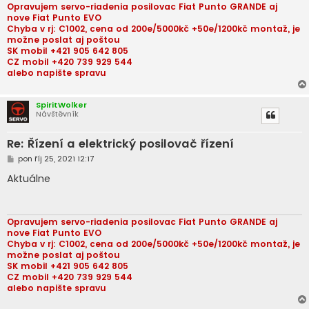
Opravujem servo-riadenia posilovac Fiat Punto GRANDE aj
nove Fiat Punto EVO
Chyba v rj: C1002, cena od 200e/5000kč +50e/1200kč montaž, je
možne poslat aj poštou
SK mobil +421 905 642 805
CZ mobil +420 739 929 544
alebo napište spravu
SpiritWolker
Návštěvník
Re: Řízení a elektrický posilovač řízení
P
pon říj 25, 2021 12:17
ř
í
Aktuálne
s
p
ě
v
e
Opravujem servo-riadenia posilovac Fiat Punto GRANDE aj
k
nove Fiat Punto EVO
Chyba v rj: C1002, cena od 200e/5000kč +50e/1200kč montaž, je
možne poslat aj poštou
SK mobil +421 905 642 805
CZ mobil +420 739 929 544
alebo napište spravu