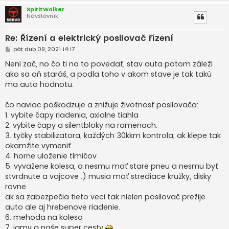
SpiritWolker
Návštěvník
Re: Řízení a elektrický posilovač řízení
P
pát dub 09, 2021 14:17
ř
í
Neni zač, no čo ti na to povedať, stav auta potom záleži
s
ako sa oň staráš, a podla toho v akom stave je tak takú
p
ě
ma auto hodnotu.
v
e
k
čo naviac poškodzuje a znižuje životnosť posilovača:
1. vybite čapy riadenia, axialne tiahla
2. vybite čapy a silentbloky na ramenach.
3. tyčky stabilizatora, každých 30kkm kontrola, ak klepe tak
okamžite vymeniť
4. horne uloženie tlmičov
5. vyvažene kolesa, a nesmu mať stare pneu a nesmu byť
stvrdnute a vajcove .) musia mať strediace kružky, disky
rovne.
ak sa zabezpečia tieto veci tak nielen posilovač prežije
auto ale aj hrebenove riadenie.
6. mehoda na koleso
7. jamy a naše super cesty