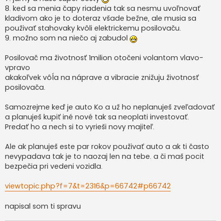
8. ked sa menia čapy riadenia tak sa nesmu uvoľnovať
kladivom ako je to doteraz všade bežne, ale musia sa
použivať stahovaky kvôli elektrickemu posilovaču.
9. možno som na niečo aj zabudol
Posilovač ma životnosť 1milion otočeni volantom vlavo-
vpravo
akakoľvek vôĺa na náprave a vibracie znižuju životnosť
posilovača.
Samozrejme keď je auto Ko a už ho neplanuješ zveľadovať
a planuješ kupiť iné nové tak sa neoplati investovať.
Predať ho a nech si to vyrieši novy majiteľ.
Ale ak planuješ este par rokov použivať auto a ak ti často
nevypadava tak je to naozaj len na tebe. a či maš pocit
bezpečia pri vedeni vozidla.
viewtopic.php?f=7&t=2316&p=66742#p66742
napisal som ti spravu