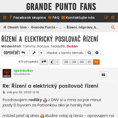
GRANDE PUNTO FANS
Facebook skupina
FAQ
Kontaktujte nás
H
Obsah fóra
Grande Punto - technické záležitosti
Řízení, nápravy, kola, brzdy, tlumiče, atd.
l
Řízení a elektrický posilovač řízení
e
Moderátoři:
Tommy
,
Honzus
,
Teddy86
,
Dušan
d
Hledat
Pokročilé h
Odpovědět
a
t
Stránka
32
z
32
473 příspěvků
1
…
28
29
30
31
32
Předchozí
SpiritWolker
Návštěvník
Re: Řízení a elektrický posilovač řízení
P
sob pro 26, 2020 13:18
ř
í
Pozdravujem
radliky
z DNV si u mna za par minut
s
jazdy:D byvam za Patronkou ako je horsky Park
p
ě
v
môžeš prisť aj dnes
kludne volaj aj teraz - opravujem na
e