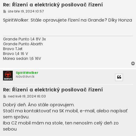
Re: Řízení a elektrický posilovač řízení
P
úte bře 19, 2024 10:57
ř
í
SpiritWolker: Stále opravujete řízení na Grande? Díky Honza
s
p
ě
v
e
Grande Punto 1,4 8V 3x
k
Grande Punto Abarth
Bravo TJet
Bravo 1,4 16 V
Marea sedan 1,6 16V
SpiritWolker
Návštěvník
Re: Řízení a elektrický posilovač řízení
P
ned kvě 19, 2024 16:03
ř
í
Dobrý deň. Áno stále opravujem.
s
Stačí ma kontaktovať na SK mobil, e-mail, alebo napísať
p
ě
sem správu.
v
Iba CZ mobil mám na stole, ten nenosím celý deň zo
e
k
sebou