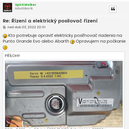
SpiritWolker
Návštěvník
Re: Řízení a elektrický posilovač řízení
P
ned dub 03, 2022 20:01
ř
í
Kto potrebuje opraviť elektricky posiľnovač riadenia na
s
Punto Grande Evo alebo Abarth
Opravujem na počkanie
p
ě
v
e
PŘÍLOHY
k