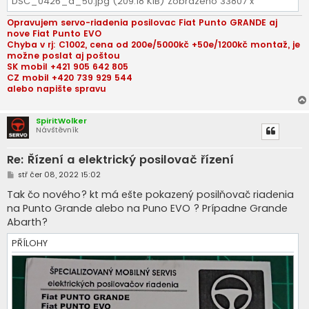
DSC_0426_a_50.jpg (209.18 KiB) Zobrazeno 33807 x
Opravujem servo-riadenia posilovac Fiat Punto GRANDE aj
nove Fiat Punto EVO
Chyba v rj: C1002, cena od 200e/5000kč +50e/1200kč montaž, je
možne poslat aj poštou
SK mobil +421 905 642 805
CZ mobil +420 739 929 544
alebo napište spravu
SpiritWolker
Návštěvník
Re: Řízení a elektrický posilovač řízení
P
stř čer 08, 2022 15:02
ř
í
Tak čo nového? kt má ešte pokazený posilňovač riadenia
s
na Punto Grande alebo na Puno EVO ? Prípadne Grande
p
ě
Abarth?
v
e
PŘÍLOHY
k