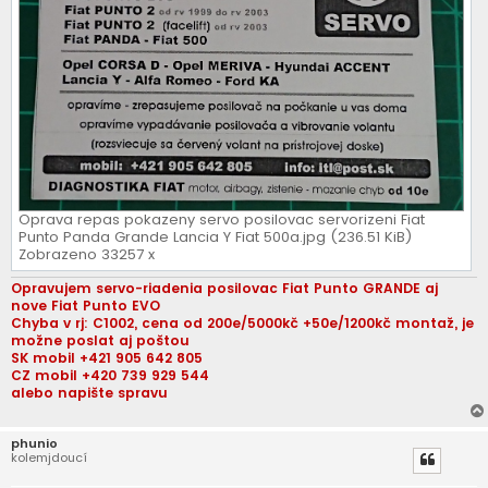
Oprava repas pokazeny servo posilovac servorizeni Fiat
Punto Panda Grande Lancia Y Fiat 500a.jpg (236.51 KiB)
Zobrazeno 33257 x
Opravujem servo-riadenia posilovac Fiat Punto GRANDE aj
nove Fiat Punto EVO
Chyba v rj: C1002, cena od 200e/5000kč +50e/1200kč montaž, je
možne poslat aj poštou
SK mobil +421 905 642 805
CZ mobil +420 739 929 544
alebo napište spravu
phunio
kolemjdoucí