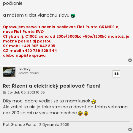
k
počkanie
a môžem ti dat vianočnu zlavu
Opravujem servo-riadenia posilovac Fiat Punto GRANDE aj
nove Fiat Punto EVO
Chyba v rj: C1002, cena od 200e/5000kč +50e/1200kč montaž, je
možne poslat aj poštou
SK mobil +421 905 642 805
CZ mobil +420 739 929 544
alebo napište spravu
radliky
kolemjdoucí
Re: Řízení a elektrický posilovač řízení
P
čtv dub 08, 2021 10:05
ř
í
Diky moc, dobre vediet ze to mam kusok
s
Ale zatial to nie je take strasne a davat do tohto veterana
p
ě
cez 200 sa mi uz veru moc nechce
v
e
k
Fiat Grande Punto 1,2 Dynamic 2008