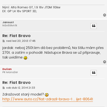
k
Nýní: Alfa Romeo GT, 1.9 16v JTDM 110kw
EX: GP 1,4 16v SPORT 3D,
Jarous1
Návštěvník
Re: Fiat Bravo
P
ned led 20, 2013 17:48
ř
í
jardak: neboj 250t.km dá bez problémů, Na Stilu mám přes
s
270t. a zatím v pohodě. Nástupce Brava se už připravuje,
p
ě
tak uvidíme
.
v
e
k
Dušan
PR Manažer
Re: Fiat Bravo
P
sob dub 12, 2014 21:33
ř
í
Zdražovat starý model?
s
http://www.auto.cz/fiat-zdrazil-bravo-1 ... ijet-80641
p
ě
v