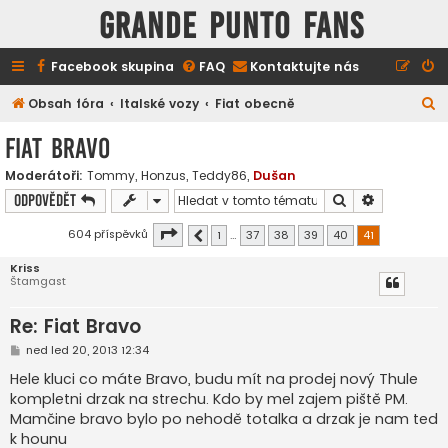
GRANDE PUNTO FANS
Facebook skupina
FAQ
Kontaktujte nás
H
Obsah fóra
Italské vozy
Fiat obecně
l
Fiat Bravo
e
Moderátoři:
Tommy
,
Honzus
,
Teddy86
,
Dušan
d
Hledat
Pokročilé h
Odpovědět
a
t
Stránka
41
z
41
604 příspěvků
1
…
37
38
39
40
41
Předchozí
Kriss
Štamgast
Re: Fiat Bravo
P
ned led 20, 2013 12:34
ř
í
Hele kluci co máte Bravo, budu mít na prodej nový Thule
s
kompletni drzak na strechu. Kdo by mel zajem piště PM.
p
ě
Mamčine bravo bylo po nehodě totalka a drzak je nam ted
v
k hounu
e