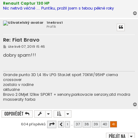
e
Renault Captur 130 HP
k
Nic netrvá věčně .... Puntíku, prožil jsem s tebou pěkné roky
1nekros1
Profík
Re: Fiat Bravo
P
úte kvě 07, 2019 15:46
ř
í
dobry spam!!!
s
p
ě
v
e
Grande punto 3D 1,4 16v LPG StarJet sport 70KW/95HP cierna
k
crossover
zostalo v rodine
aktualne
Bravo 2.0Mjet 121kw SPORT + xenony,parkovacie senzory,atd modra
masseraty farba
Odpovědět
Stránka
41
z
41
604 příspěvků
1
…
37
38
39
40
41
Předchozí
Přejít na