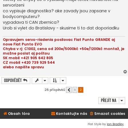
k
servorizeni
co vypisuje diagnostika? ake zavady jsou zapsane v
bodycomputeru?
vypadava ti CAN zbernica?
Urob si vylet do Bratislavy - skusime ti to dat doporiadku
Opravujem servo-riadenia posilovac Fiat Punto GRANDE aj
nove Fiat Punto EVO
Chyba v rj: C1002, cena od 200e/5000kč +50e/1200kč montaž, je
možne poslat aj poštou
SK mobil +421 905 642 805
CZ mobil +420 739 929 544
alebo napište spravu
Odpovědět
28 příspěvků
1
2
Předchozí
Přejít na
Obsah fóra
Kontaktujte nás
Smazat cookies
Flat Style by
Ian Bradley