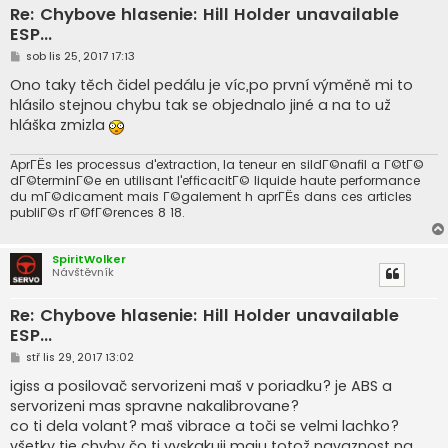
Re: Chybove hlasenie: Hill Holder unavailable
ESP...
P
sob lis 25, 2017 17:13
ř
í
Ono taky těch čidel pedálu je víc,po první výměně mi to
s
hlásilo stejnou chybu tak se objednalo jiné a na to už
p
ě
hláška zmizla
v
e
k
AprГЁs les processus d'extraction, la teneur en sildГ©nafil a Г©tГ©
dГ©terminГ©e en utilisant l'efficacitГ© liquide haute performance
du mГ©dicament mais Г©galement h aprГЁs dans ces articles
publiГ©s rГ©fГ©rences 8 18.
SpiritWolker
Návštěvník
Re: Chybove hlasenie: Hill Holder unavailable
ESP...
P
stř lis 29, 2017 13:02
ř
í
igiss a posilovač servorizeni maš v poriadku? je ABS a
s
servorizeni mas spravne nakalibrovane?
p
ě
co ti dela volant? maš vibrace a toči se velmi lachko?
v
všetky tie chyby čo ti vyskakuji maju totož navaznost na
e