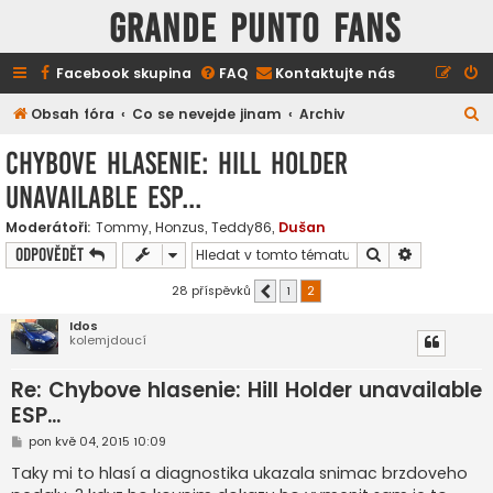
GRANDE PUNTO FANS
Facebook skupina
FAQ
Kontaktujte nás
H
Obsah fóra
Co se nevejde jinam
Archiv
l
Chybove hlasenie: Hill Holder
e
unavailable ESP...
d
a
Moderátoři:
Tommy
,
Honzus
,
Teddy86
,
Dušan
Hledat
Pokročilé h
Odpovědět
t
28 příspěvků
1
2
Předchozí
Idos
kolemjdoucí
Re: Chybove hlasenie: Hill Holder unavailable
ESP...
P
pon kvě 04, 2015 10:09
ř
í
Taky mi to hlasí a diagnostika ukazala snimac brzdoveho
s