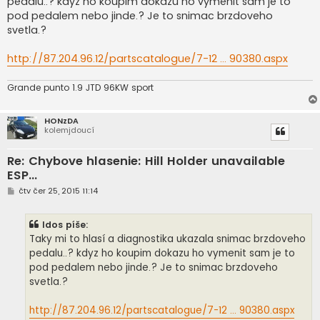
pedalu..? kdyz ho koupim dokazu ho vymenit sam je to
p
ě
pod pedalem nebo jinde.? Je to snimac brzdoveho
v
svetla.?
e
k
http://87.204.96.12/partscatalogue/7-12 ... 90380.aspx
Grande punto 1.9 JTD 96KW sport
HONzDA
kolemjdoucí
Re: Chybove hlasenie: Hill Holder unavailable
ESP...
P
čtv čer 25, 2015 11:14
ř
í
s
Idos píše:
p
ě
Taky mi to hlasí a diagnostika ukazala snimac brzdoveho
v
pedalu..? kdyz ho koupim dokazu ho vymenit sam je to
e
k
pod pedalem nebo jinde.? Je to snimac brzdoveho
svetla.?
http://87.204.96.12/partscatalogue/7-12 ... 90380.aspx