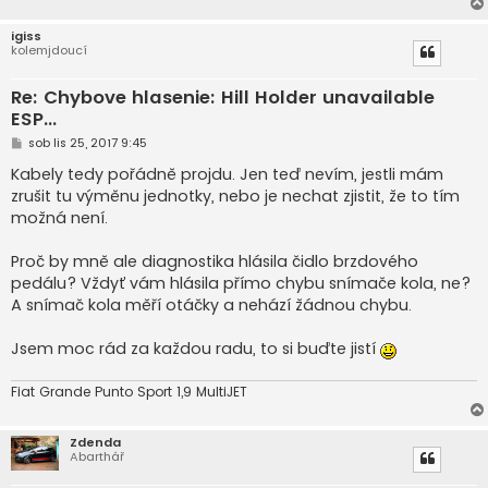
igiss
kolemjdoucí
Re: Chybove hlasenie: Hill Holder unavailable
ESP...
P
sob lis 25, 2017 9:45
ř
í
Kabely tedy pořádně projdu. Jen teď nevím, jestli mám
s
zrušit tu výměnu jednotky, nebo je nechat zjistit, že to tím
p
ě
možná není.
v
e
k
Proč by mně ale diagnostika hlásila čidlo brzdového
pedálu? Vždyť vám hlásila přímo chybu snímače kola, ne?
A snímač kola měří otáčky a nehází žádnou chybu.
Jsem moc rád za každou radu, to si buďte jistí
Fiat Grande Punto Sport 1,9 MultiJET
Zdenda
Abarthář