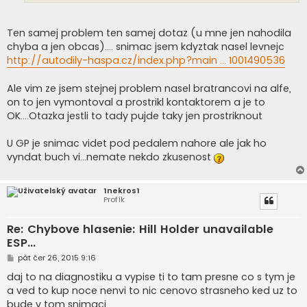
Ten samej problem ten samej dotaz (u mne jen nahodila
chyba a jen obcas).... snimac jsem kdyztak nasel levnejc
http://autodily-haspa.cz/index.php?main ... 1001490536
Ale vim ze jsem stejnej problem nasel bratrancovi na alfe,
on to jen vymontoval a prostrikl kontaktorem a je to
OK....Otazka jestli to tady pujde taky jen prostriknout
U GP je snimac videt pod pedalem nahore ale jak ho
vyndat buch vi...nemate nekdo zkusenost
1nekros1
Profík
Re: Chybove hlasenie: Hill Holder unavailable
ESP...
P
pát čer 26, 2015 9:16
ř
í
daj to na diagnostiku a vypise ti to tam presne co s tym je
s
a ved to kup noce nenvi to nic cenovo strasneho ked uz to
p
ě
bude v tom snimaci.