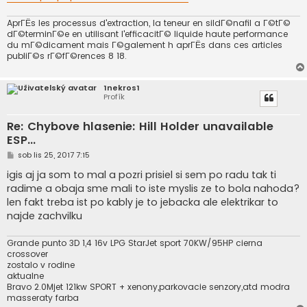
k
AprГЁs les processus d'extraction, la teneur en sildГ©nafil a Г©tГ©
dГ©terminГ©e en utilisant l'efficacitГ© liquide haute performance
du mГ©dicament mais Г©galement h aprГЁs dans ces articles
publiГ©s rГ©fГ©rences 8 18.
1nekros1
Profík
Re: Chybove hlasenie: Hill Holder unavailable
ESP...
P
sob lis 25, 2017 7:15
ř
í
igis aj ja som to mal a pozri prisiel si sem po radu tak ti
s
radime a obaja sme mali to iste myslis ze to bola nahoda?
p
ě
len fakt treba ist po kably je to jebacka ale elektrikar to
v
najde zachvilku
e
k
Grande punto 3D 1,4 16v LPG StarJet sport 70KW/95HP cierna
crossover
zostalo v rodine
aktualne
Bravo 2.0Mjet 121kw SPORT + xenony,parkovacie senzory,atd modra
masseraty farba