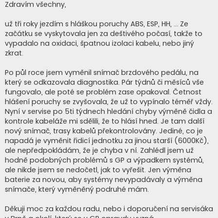
í
Zdravím všechny,
s
p
ě
už tři roky jezdím s hláškou poruchy ABS, ESP, HH, ... Ze
v
začátku se vyskytovala jen za deštivého počasí, takže to
e
k
vypadalo na oxidaci, špatnou izolaci kabelu, nebo jiný
zkrat.
Po půl roce jsem vyměnil snímač brzdového pedálu, na
který se odkazovala diagnostika. Pár týdnů či měsíců vše
fungovalo, ale poté se problém zase opakoval. Četnost
hlášení poruchy se zvyšovala, že už to vypínalo téměř vždy.
Nyní v servise po 5ti týdnech hledání chyby výměně čidla a
kontrole kabeláže mi sdělili, že to hlásí hned. Je tam další
nový snímač, trasy kabelů překontrolovány. Jediné, co je
napadá je vyměnit řidicí jednotku za jinou starší (6000Kč),
ale nepředpokládám, že je chyba v ní. Zahlédl jsem už
hodně podobných problémů s GP a výpadkem systémů,
ale nikde jsem se nedočetl, jak to vyřešit. Jen výměna
baterie za novou, aby systémy nevypadávaly a výměna
snímače, který vyměněný podruhé mám.
Děkuji moc za každou radu, nebo i doporučení na servisáka