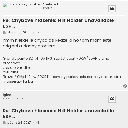
1nekros1
Profík
Re: Chybove hlasenie: Hill Holder unavailable
ESP...
P
stř pro 16, 2015 12:18
ř
í
hmm niekde je chyba asi kedze ja ho tam mam este
s
original a ziadny problem ...
p
ě
v
e
Grande punto 3D 1,4 16v LPG StarJet sport 70KW/95HP cierna
k
crossover
zostalo v rodine
aktualne
Bravo 2.0Mjet 121kw SPORT + xenony,parkovacie senzory,atd modra
masseraty farba
igiss
kolemjdoucí
Re: Chybove hlasenie: Hill Holder unavailable
ESP...
P
pát lis 24, 2017 14:45
ř