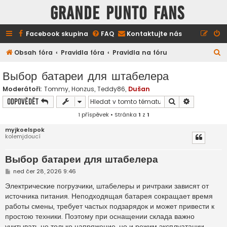
GRANDE PUNTO FANS
Facebook skupina
FAQ
Kontaktujte nás
H
Obsah fóra
Pravidla fóra
Pravidla na fóru
l
Выбор батареи для штабелера
e
Moderátoři:
Tommy
,
Honzus
,
Teddy86
,
Dušan
d
Hledat
Pokročilé h
Odpovědět
a
1 příspěvek • Stránka
1
z
1
t
myjkoelspok
kolemjdoucí
Выбор батареи для штабелера
P
ned čer 28, 2026 9:46
ř
í
Электрические погрузчики, штабелеры и ричтраки зависят от
s
источника питания. Неподходящая батарея сокращает время
p
ě
работы смены, требует частых подзарядок и может привести к
v
простою техники. Поэтому при оснащении склада важно
e
k
учитывать не только напряжение, но и режим эксплуатации.