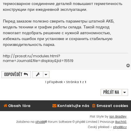
термосварное соединение деталей повышают герметичность
конструкции при ежедневной эксплуатации.
Перед заказом полезно сверить параметры штатной АКБ,
модель техники и график работы склада. Такой подход
помогает подобрать решение с нужной автономностью,
избежать ошибок при установке и сохранить стабильную
производительность парка.
http://prosat.ru/modules.html?
name=Journal&file=display&jid=15519
Odpovědět
1 příspěvek • Stránka
1
z
1
Přejít na
Obsah fóra
Kontaktujte nás
Smazat cookies
Flat Style by
Ian Bradley
Založeno na
phpBB
® Forum Software © phpBB Limited | Provozuje
Buchtič
Český překlad –
phpBB.cz