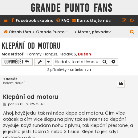
GRANDE PUNTO FANS
Facebook skupina
FAQ
Kontaktujte nás
H
Obsah fóra
Grande Punto - technické záležitosti
Motor, převodovka, sání, výfuk, atd.
l
Klepání od motoru
e
Moderátoři:
Tommy
,
Honzus
,
Teddy86
,
Dušan
d
Hledat
Pokročilé h
Odpovědět
a
2 příspěvky • Stránka
1
z
1
t
Tadeáš
kolemjdoucí
Klepání od motoru
P
pon lis 03, 2025 15:43
ř
í
Ahoj, když jedu, tak mi něco klepe od motoru. Čím více
s
otáček a čím více šlapu na plny tak se intenzita klepání
p
ě
zvyšuje. Když sundám nohu z plynu, tak klepání přestane, a
v
je jedno jestli točím 2 nebo 3 tisíce. Klepe to jen když
e
k
přidávám plyn.