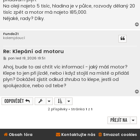
Na oleji najeto 5 tisíc, hladina je v půlce, rozvody dělaný 20
tisíc zpět a motor má najeto 185,000.
Nějaké, rady? Díky.
Fundo21
kolemjdoucí
Re: Klepání od motoru
P
pon led 19, 2026 19:51
ř
í
Ahoj, bude to asi chtít víc informací - jaký máš motor?
s
Klepe to jen při jízdě, nebo i když stojíš na místě a přidáš
p
ě
plyn? Dokážeš zjistit odkud zhruba to klepe, jestli od
v
spolujezdce, nebo od tebe?
e
k
Odpovědět
2 příspěvky • Stránka
1
z
1
Přejít na
Obsah fóra
Kontaktujte nás
Smazat cookies