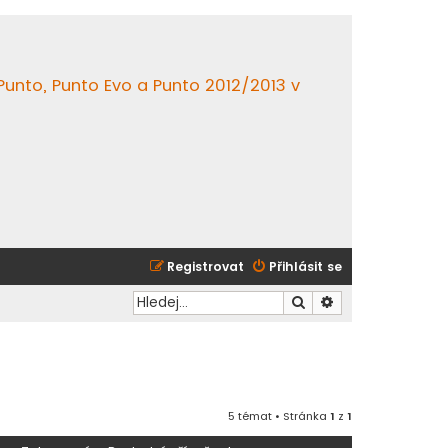
 Punto, Punto Evo a Punto 2012/2013 v
Registrovat
Přihlásit se
Hledat
Pokročilé hledání
5 témat • Stránka
1
z
1