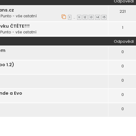
Odpovědi
ans.cz
221
Punto - vše ostatní
1
11
12
13
14
15
…
ěvku ČTĚTE!!!
1
Punto - vše ostatní
Odpovědi
gem
0
o 1.2)
0
0
nde a Evo
0
0