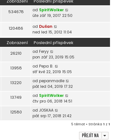
Zobrazení
Poslední příspěvek
od
SpiritWolker
534678
úte zář 19, 2017 22:50
od
Dušan
120486
ned led 15, 2012 11:04
Zobrazení
Poslední příspěvek
od
Feryy
26210
pon zář 23, 2019 15:05
od
Pepa B.
13958
stř kvě 22, 2019 15:05
od
pepanmadle
13220
pát led 04, 2019 17:32
od
SpiritWolker
13749
čtv pro 06, 2018 14:51
od
JOSKAA
12580
pát srp 17, 2018 21:42
5 témat • Stránka
1
z
1
Přejít na