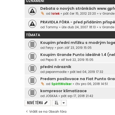
OZNÁMENÍ
Debata o nových stránkách www.gpf
od
lolek
»
pát čer 15, 2012 23:20
» v
Grande 
PRAVIDLA FÓRA - před přidáním přísp
od
Tommy
»
úte dub 24, 2007 18:13
» v
Grande 
TÉMATA
Koupím přední mřížku s modrým lo
od
Feryy
»
pon zář 23, 2019 15:05
Koupím Grande Punto ideálně 1.4 (neb
od
Pepa B.
»
stř kvě 22, 2019 15:05
přední nárazník
od
pepanmadle
»
pát led 04, 2019 17:32
Predam posilovace na Fiat Punto Gra
od
SpiritWolker
»
čtv pro 06, 2018 14:51
kompresor klimatizace
od
JOSKAA
»
pát srp 17, 2018 21:42
Nové téma
Vrátit se na Obsah fóra