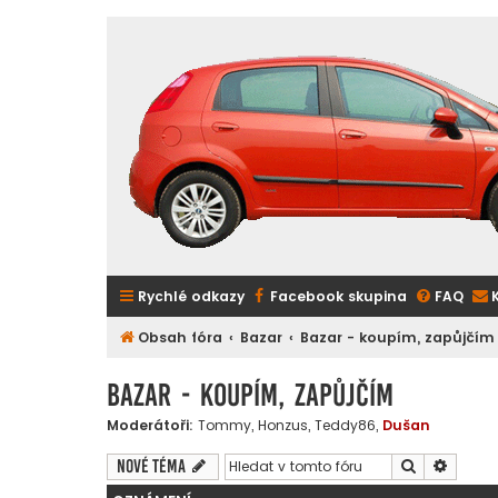
Rychlé odkazy
Facebook skupina
FAQ
Obsah fóra
Bazar
Bazar - koupím, zapůjčím
Bazar - koupím, zapůjčím
Moderátoři:
Tommy
,
Honzus
,
Teddy86
,
Dušan
Hledat
Pokroč
Nové téma