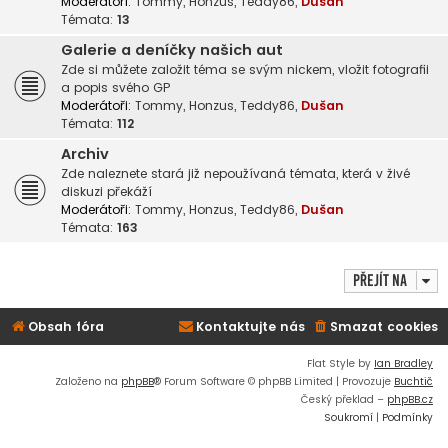
Moderátoři:
Tommy
,
Honzus
,
Teddy86
,
Dušan
Témata:
13
Galerie a deníčky našich aut
Zde si můžete založit téma se svým nickem, vložit fotografii
a popis svého GP
Moderátoři:
Tommy
,
Honzus
,
Teddy86
,
Dušan
Témata:
112
Archiv
Zde naleznete stará již nepoužívaná témata, která v živé
diskuzi překáží
Moderátoři:
Tommy
,
Honzus
,
Teddy86
,
Dušan
Témata:
163
Přejít na
Obsah fóra
Kontaktujte nás
Smazat cookies
Flat Style by
Ian Bradley
Založeno na
phpBB
® Forum Software © phpBB Limited | Provozuje
Buchtič
Český překlad –
phpBB.cz
Soukromí
|
Podmínky