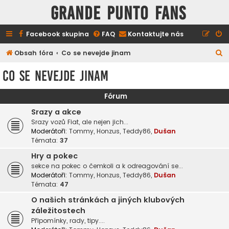
GRANDE PUNTO FANS
Facebook skupina
FAQ
Kontaktujte nás
H
Obsah fóra
Co se nevejde jinam
l
Co se nevejde jinam
e
d
Fórum
a
Srazy a akce
t
Srazy vozů Fiat, ale nejen jich...
Moderátoři:
Tommy
,
Honzus
,
Teddy86
,
Dušan
Témata:
37
Hry a pokec
sekce na pokec o čemkoli a k odreagování se...
Moderátoři:
Tommy
,
Honzus
,
Teddy86
,
Dušan
Témata:
47
O našich stránkách a jiných klubových
záležitostech
Připomínky, rady, tipy....