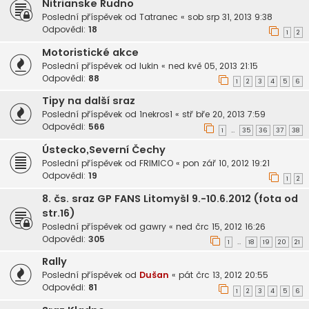
Nitrianske Rudno
Poslední příspěvek od
Tatranec
«
sob srp 31, 2013 9:38
Odpovědi:
18
1
2
Motoristické akce
Poslední příspěvek od
lukin
«
ned kvě 05, 2013 21:15
Odpovědi:
88
1
2
3
4
5
6
Tipy na další sraz
Poslední příspěvek od
1nekros1
«
stř bře 20, 2013 7:59
Odpovědi:
566
1
35
36
37
38
…
Ústecko,Severní Čechy
Poslední příspěvek od
FRIMICO
«
pon zář 10, 2012 19:21
Odpovědi:
19
1
2
8. čs. sraz GP FANS Litomyšl 9.-10.6.2012 (fota od
str.16)
Poslední příspěvek od
gawry
«
ned črc 15, 2012 16:26
Odpovědi:
305
1
18
19
20
21
…
Rally
Poslední příspěvek od
Dušan
«
pát črc 13, 2012 20:55
Odpovědi:
81
1
2
3
4
5
6