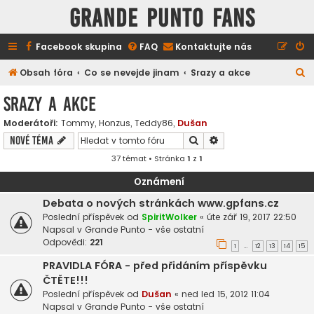
GRANDE PUNTO FANS
Facebook skupina
FAQ
Kontaktujte nás
H
Obsah fóra
Co se nevejde jinam
Srazy a akce
l
Srazy a akce
e
Moderátoři:
Tommy
,
Honzus
,
Teddy86
,
Dušan
d
Hledat
Pokročilé hledání
Nové téma
a
37 témat • Stránka
1
z
1
t
Oznámení
Debata o nových stránkách www.gpfans.cz
Poslední příspěvek od
SpiritWolker
«
úte zář 19, 2017 22:50
Napsal v
Grande Punto - vše ostatní
Odpovědi:
221
1
12
13
14
15
…
PRAVIDLA FÓRA - před přidáním příspěvku
ČTĚTE!!!
Poslední příspěvek od
Dušan
«
ned led 15, 2012 11:04
Napsal v
Grande Punto - vše ostatní