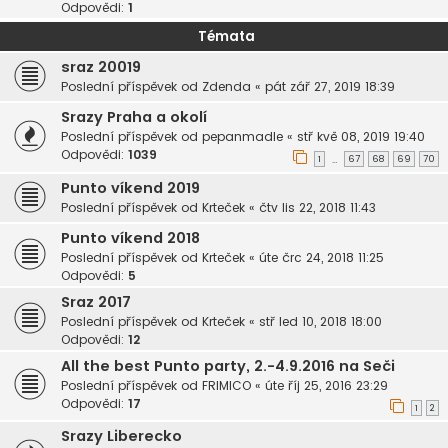
Odpovědi:
1
Témata
sraz 20019
Poslední příspěvek od
Zdenda
«
pát zář 27, 2019 18:39
Srazy Praha a okolí
Poslední příspěvek od
pepanmadle
«
stř kvě 08, 2019 19:40
Odpovědi:
1039
1
67
68
69
70
…
Punto víkend 2019
Poslední příspěvek od
Krteček
«
čtv lis 22, 2018 11:43
Punto víkend 2018
Poslední příspěvek od
Krteček
«
úte črc 24, 2018 11:25
Odpovědi:
5
Sraz 2017
Poslední příspěvek od
Krteček
«
stř led 10, 2018 18:00
Odpovědi:
12
All the best Punto party, 2.-4.9.2016 na Seči
Poslední příspěvek od
FRIMICO
«
úte říj 25, 2016 23:29
Odpovědi:
17
1
2
Srazy Liberecko