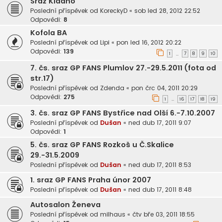
Sraz Kladno
Poslední příspěvek od
KoreckyD
«
sob led 28, 2012 22:52
Odpovědi:
8
Kofola BA
Poslední příspěvek od
Lipi
«
pon led 16, 2012 20:22
Odpovědi:
139
1
7
8
9
10
…
7. čs. sraz GP FANS Plumlov 27.-29.5.2011 (fota od
str.17)
Poslední příspěvek od
Zdenda
«
pon črc 04, 2011 20:29
Odpovědi:
275
1
16
17
18
19
…
3. čs. sraz GP FANS Bystřice nad Olší 6.-7.10.2007
Poslední příspěvek od
Dušan
«
ned dub 17, 2011 9:07
Odpovědi:
1
5. čs. sraz GP FANS Rozkoš u Č.Skalice
29.-31.5.2009
Poslední příspěvek od
Dušan
«
ned dub 17, 2011 8:53
1. sraz GP FANS Praha únor 2007
Poslední příspěvek od
Dušan
«
ned dub 17, 2011 8:48
Autosalon Ženeva
Poslední příspěvek od
milhaus
«
čtv bře 03, 2011 18:55