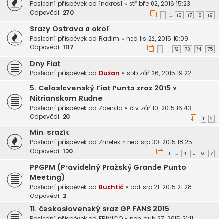
Poslední příspěvek od
1nekros1
«
stř bře 02, 2016 15:23
Odpovědi:
270
1
16
17
18
19
…
Srazy Ostrava a okolí
Poslední příspěvek od
Radim
«
ned lis 22, 2015 10:09
Odpovědi:
1117
1
72
73
74
75
…
Dny Fiat
Poslední příspěvek od
Dušan
«
sob zář 26, 2015 19:22
5. Celoslovenský Fiat Punto zraz 2015 v
Nitrianskom Rudne
Poslední příspěvek od
Zdenda
«
čtv zář 10, 2015 16:43
Odpovědi:
20
1
2
Mini srazík
Poslední příspěvek od
Zmetek
«
ned srp 30, 2015 18:25
Odpovědi:
100
1
4
5
6
7
…
PPGPM (Pravidelný Pražský Grande Punto
Meeting)
Poslední příspěvek od
Buchtič
«
pát srp 21, 2015 21:28
Odpovědi:
2
11. československý sraz GP FANS 2015
Poslední příspěvek od
FRIMICO
«
pon dub 27, 2015 21:11