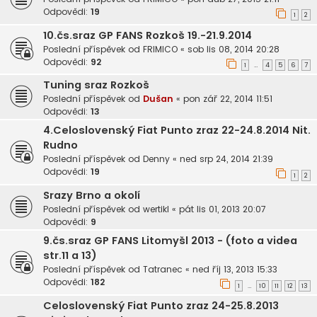
Odpovědi:
19
1
2
10.čs.sraz GP FANS Rozkoš 19.-21.9.2014
Poslední příspěvek od
FRIMICO
«
sob lis 08, 2014 20:28
Odpovědi:
92
1
4
5
6
7
…
Tuning sraz Rozkoš
Poslední příspěvek od
Dušan
«
pon zář 22, 2014 11:51
Odpovědi:
13
4.Celoslovenský Fiat Punto zraz 22-24.8.2014 Nit.
Rudno
Poslední příspěvek od
Denny
«
ned srp 24, 2014 21:39
Odpovědi:
19
1
2
Srazy Brno a okolí
Poslední příspěvek od
wertikl
«
pát lis 01, 2013 20:07
Odpovědi:
9
9.čs.sraz GP FANS Litomyšl 2013 - (foto a videa
str.11 a 13)
Poslední příspěvek od
Tatranec
«
ned říj 13, 2013 15:33
Odpovědi:
182
1
10
11
12
13
…
Celoslovenský Fiat Punto zraz 24-25.8.2013