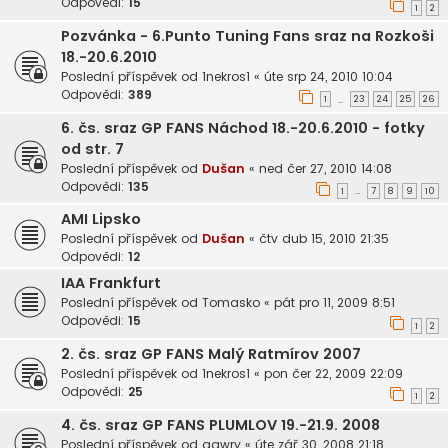
Odpovědi:
15
1
2
Pozvánka - 6.Punto Tuning Fans sraz na Rozkoši
18.-20.6.2010
Poslední příspěvek od
1nekros1
«
úte srp 24, 2010 10:04
Odpovědi:
389
1
23
24
25
26
…
6. čs. sraz GP FANS Náchod 18.-20.6.2010 - fotky
od str. 7
Poslední příspěvek od
Dušan
«
ned čer 27, 2010 14:08
Odpovědi:
135
1
7
8
9
10
…
AMI Lipsko
Poslední příspěvek od
Dušan
«
čtv dub 15, 2010 21:35
Odpovědi:
12
IAA Frankfurt
Poslední příspěvek od
Tomasko
«
pát pro 11, 2009 8:51
Odpovědi:
15
1
2
2. čs. sraz GP FANS Malý Ratmírov 2007
Poslední příspěvek od
1nekros1
«
pon čer 22, 2009 22:09
Odpovědi:
25
1
2
4. čs. sraz GP FANS PLUMLOV 19.-21.9. 2008
Poslední příspěvek od
gawry
«
úte zář 30, 2008 21:18