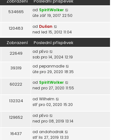
Zobrazení
Poslední příspěvek
od
SpiritWolker
534665
úte zář 19, 2017 22:50
od
Dušan
120483
ned led 15, 2012 11:04
Zobrazení
Poslední příspěvek
od
pEvo
22649
sob pro 14, 2024 12:19
od
pepanmadle
39319
úte pro 29, 2020 18:35
od
SpiritWolker
60222
ned pro 27, 2020 11:55
od
Wilhelm
132324
stř pro 02, 2020 15:20
od
pEvo
129652
ned pro 08, 2019 13:14
od
andohodrak
16437
stř lis 27, 2019 13:33