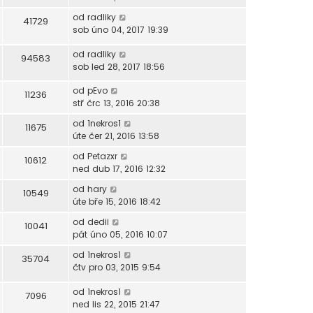
od
radliky
41729
sob úno 04, 2017 19:39
od
radliky
94583
sob led 28, 2017 18:56
od
pEvo
11236
stř črc 13, 2016 20:38
od
1nekros1
11675
úte čer 21, 2016 13:58
od
Petazxr
10612
ned dub 17, 2016 12:32
od
hary
10549
úte bře 15, 2016 18:42
od
dedii
10041
pát úno 05, 2016 10:07
od
1nekros1
35704
čtv pro 03, 2015 9:54
od
1nekros1
7096
ned lis 22, 2015 21:47