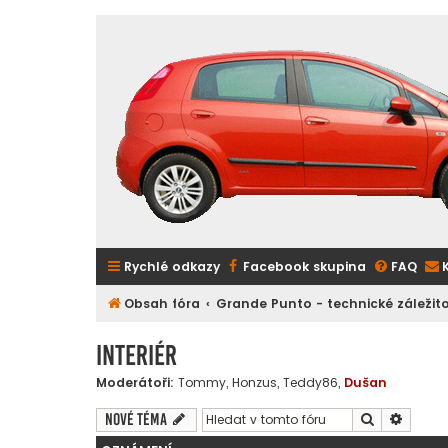
Rychlé odkazy
Facebook skupina
FAQ
Obsah fóra
Grande Punto - technické záležito
Interiér
Moderátoři:
Tommy
,
Honzus
,
Teddy86
,
Dušan
Hledat
Pokroč
Nové téma