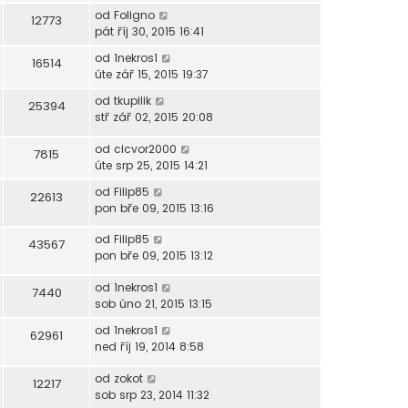
od
Foligno
12773
pát říj 30, 2015 16:41
od
1nekros1
16514
úte zář 15, 2015 19:37
od
tkupilik
25394
stř zář 02, 2015 20:08
od
cicvor2000
7815
úte srp 25, 2015 14:21
od
Filip85
22613
pon bře 09, 2015 13:16
od
Filip85
43567
pon bře 09, 2015 13:12
od
1nekros1
7440
sob úno 21, 2015 13:15
od
1nekros1
62961
ned říj 19, 2014 8:58
od
zokot
12217
sob srp 23, 2014 11:32