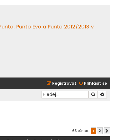
 Punto, Punto Evo a Punto 2012/2013 v
Registrovat
Přihlásit se
Hledat
Pokročilé hledání
63 témat
1
2
Další