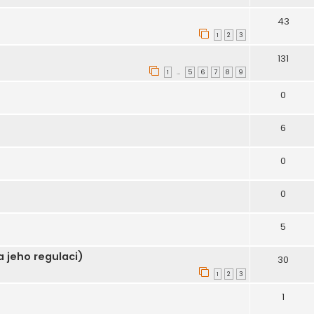
43
1
2
3
131
1
5
6
7
8
9
…
0
6
0
0
5
 jeho regulaci)
30
1
2
3
1