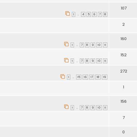
107
1
4
5
6
7
8
…
2
160
1
7
8
9
10
11
…
152
1
7
8
9
10
11
…
272
1
15
16
17
18
19
…
1
156
1
7
8
9
10
11
…
7
0