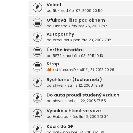
Volant
od
fik
»
ned čer 07, 2009 20:50
Ofuková lišta pod oknem
od
lukasbc
»
čtv bře 25, 2010 7:17
Autopotahy
od
excaliber
»
pon črc 23, 2007 7:12
Údržba interiéru
od
RP72
»
ned črc 03, 2011 19:13
Strop
od
KoreckyD
»
stř říj 31, 2012 20:26
Rychloměr (tachometr)
od
shiver
»
stř lis 12, 2008 19:39
Do auta proudí studený vzduch
od
shiver
»
sob lis 22, 2008 17:55
Vysoká vlhkost ve voze
od
Haberas
»
úte lis 18, 2008 13:34
Kočík do GP
od
nal
»
pon bře 03, 2008 14:06