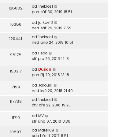
od
1nekros1
128082
pon zář 30, 2019 18:51
od
jurkov18
16386
ned zář 29, 2019 7:59
od
1nekros1
120441
ned úno 24, 2019 10:51
od
Pepo
98178
stř pro 26, 2018 12:13
od
Dušan
150317
pon říj 29, 2018 13:18
od
Jarous1
7199
ned kvě 20, 2018 21:40
od
1nekros1
117789
čtv bře 22, 2018 19:23
od
MV
11710
stř úno 07, 2018 8:36
od
Marek89
10897
sob bře 11, 2017 8:51