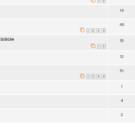
1
2
14
46
1
2
3
4
izácie
18
1
2
12
51
1
2
3
4
1
4
2