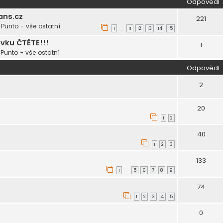
Odpovědi
ans.cz
221
Punto - vše ostatní
1
11
12
13
14
15
…
ěvku ČTĚTE!!!
1
Punto - vše ostatní
Odpovědi
2
20
1
2
40
1
2
3
133
1
5
6
7
8
9
…
74
1
2
3
4
5
0