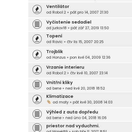
Ventilátor
od
Robo1.2
»
pát pro 14, 2007 21:30
Vyčistenie sedadiel
od
jurkov18
»
pát zář 27, 2019 13:50
Topení
od
Ravic
»
čtv lis 15, 2007 20:25
Trojblik
od
Honzus
»
pon kvě 04, 2009 12:36
Vrzanie interieru
od
Robo1.2
»
čtv kvě 10, 2007 23:14
Vnitřní kliky
od
bene
»
ned kvě 20, 2018 18:52
Klimatizace
od
maty
»
pát kvě 30, 2008 14:03
Výhled z auta dopředu
od
bene
»
ned úno 04, 2018 16:06
priestor nad vyduchmi.
od
Marek89
»
sob bře 11, 2017 8:51