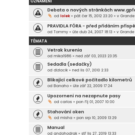
OZNÁMENÍ
Debata o nových stránkách www.gpf
od
lolek
»
pát čer 15, 2012 23:20
» v
Grande 
PRAVIDLA FÓRA - před přidáním přísp
od
Tommy
»
úte dub 24, 2007 18:13
» v
Grande 
TÉMATA
Vetrak kurenia
od
mika1986
»
ned zář 03, 2023 23:35
Sedadla (sedačky)
od
dizlacik
»
ned lis 07, 2010 2:33
Blikající celkové počítadlo kilometrů
od
Banaho
»
úte zář 22, 2009 17:24
Upozorneni na nezapnute pasy
od
carlos
»
pon říj 01, 2007 10:00
Stahování oken
od
misha
»
pon srp 10, 2009 13:29
Manual
od
andohodrak
»
stř lis 27, 2019 13:33