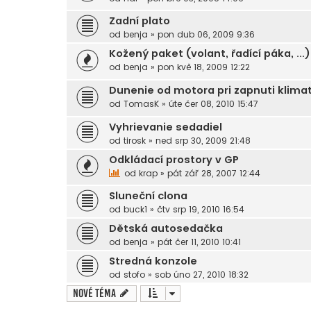
Zadní plato
od
benja
»
pon dub 06, 2009 9:36
Kožený paket (volant, řadící páka, ...)
od
benja
»
pon kvě 18, 2009 12:22
Dunenie od motora pri zapnuti klimat
od
TomasK
»
úte čer 08, 2010 15:47
Vyhrievanie sedadiel
od
tirosk
»
ned srp 30, 2009 21:48
Odkládací prostory v GP
od
krap
»
pát zář 28, 2007 12:44
Sluneční clona
od
buck1
»
čtv srp 19, 2010 16:54
Dětská autosedačka
od
benja
»
pát čer 11, 2010 10:41
Stredná konzole
od
stofo
»
sob úno 27, 2010 18:32
Nové téma