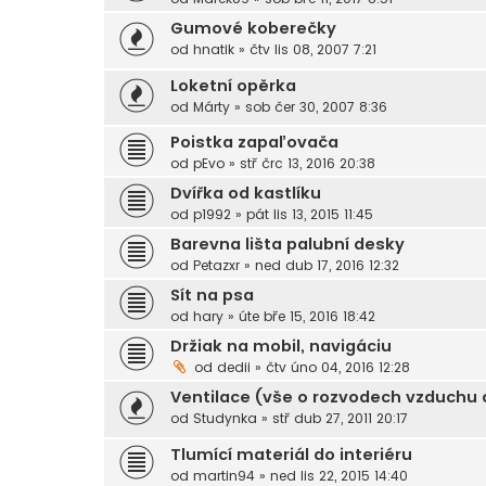
Gumové koberečky
od
hnatik
»
čtv lis 08, 2007 7:21
Loketní opěrka
od
Márty
»
sob čer 30, 2007 8:36
Poistka zapaľovača
od
pEvo
»
stř črc 13, 2016 20:38
Dvířka od kastlíku
od
p1992
»
pát lis 13, 2015 11:45
Barevna lišta palubní desky
od
Petazxr
»
ned dub 17, 2016 12:32
Sít na psa
od
hary
»
úte bře 15, 2016 18:42
Držiak na mobil, navigáciu
od
dedii
»
čtv úno 04, 2016 12:28
Ventilace (vše o rozvodech vzduchu a
od
Studynka
»
stř dub 27, 2011 20:17
Tlumící materiál do interiéru
od
martin94
»
ned lis 22, 2015 14:40