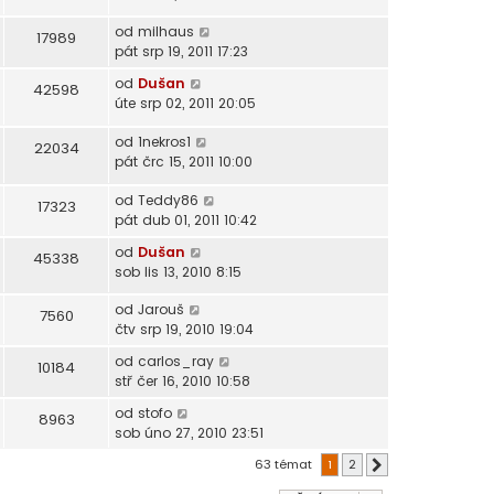
od
milhaus
17989
pát srp 19, 2011 17:23
od
Dušan
42598
úte srp 02, 2011 20:05
od
1nekros1
22034
pát črc 15, 2011 10:00
od
Teddy86
17323
pát dub 01, 2011 10:42
od
Dušan
45338
sob lis 13, 2010 8:15
od
Jarouš
7560
čtv srp 19, 2010 19:04
od
carlos_ray
10184
stř čer 16, 2010 10:58
od
stofo
8963
sob úno 27, 2010 23:51
63 témat
1
2
Další