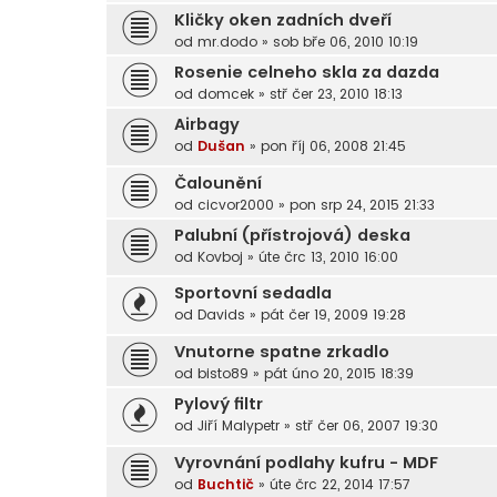
Kličky oken zadních dveří
od
mr.dodo
»
sob bře 06, 2010 10:19
Rosenie celneho skla za dazda
od
domcek
»
stř čer 23, 2010 18:13
Airbagy
od
Dušan
»
pon říj 06, 2008 21:45
Čalounění
od
cicvor2000
»
pon srp 24, 2015 21:33
Palubní (přístrojová) deska
od
Kovboj
»
úte črc 13, 2010 16:00
Sportovní sedadla
od
Davids
»
pát čer 19, 2009 19:28
Vnutorne spatne zrkadlo
od
bisto89
»
pát úno 20, 2015 18:39
Pylový filtr
od
Jiří Malypetr
»
stř čer 06, 2007 19:30
Vyrovnání podlahy kufru - MDF
od
Buchtič
»
úte črc 22, 2014 17:57