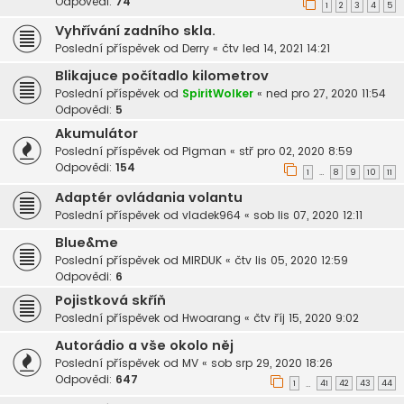
Odpovědi:
74
1
2
3
4
5
Vyhřívání zadního skla.
Poslední příspěvek od
Derry
«
čtv led 14, 2021 14:21
Blikajuce počítadlo kilometrov
Poslední příspěvek od
SpiritWolker
«
ned pro 27, 2020 11:54
Odpovědi:
5
Akumulátor
Poslední příspěvek od
Pigman
«
stř pro 02, 2020 8:59
Odpovědi:
154
1
8
9
10
11
…
Adaptér ovládania volantu
Poslední příspěvek od
vladek964
«
sob lis 07, 2020 12:11
Blue&me
Poslední příspěvek od
MIRDUK
«
čtv lis 05, 2020 12:59
Odpovědi:
6
Pojistková skříň
Poslední příspěvek od
Hwoarang
«
čtv říj 15, 2020 9:02
Autorádio a vše okolo něj
Poslední příspěvek od
MV
«
sob srp 29, 2020 18:26
Odpovědi:
647
1
41
42
43
44
…