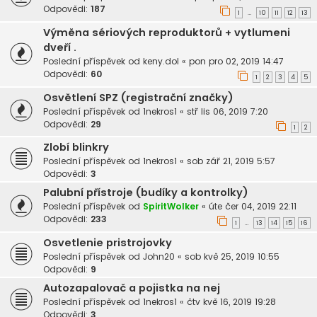
Odpovědi:
187
1
10
11
12
13
…
Výměna sériových reproduktorů + vytlumeni
dveří .
Poslední příspěvek od
keny.dol
«
pon pro 02, 2019 14:47
Odpovědi:
60
1
2
3
4
5
Osvětlení SPZ (registrační značky)
Poslední příspěvek od
1nekros1
«
stř lis 06, 2019 7:20
Odpovědi:
29
1
2
Zlobí blinkry
Poslední příspěvek od
1nekros1
«
sob zář 21, 2019 5:57
Odpovědi:
3
Palubní přístroje (budíky a kontrolky)
Poslední příspěvek od
SpiritWolker
«
úte čer 04, 2019 22:11
Odpovědi:
233
1
13
14
15
16
…
Osvetlenie pristrojovky
Poslední příspěvek od
John20
«
sob kvě 25, 2019 10:55
Odpovědi:
9
Autozapalovač a pojistka na nej
Poslední příspěvek od
1nekros1
«
čtv kvě 16, 2019 19:28
Odpovědi:
3