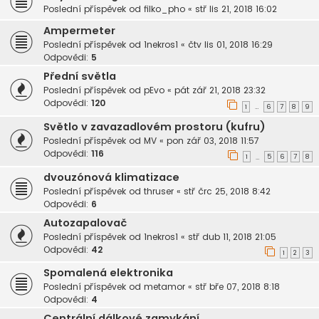
Poslední příspěvek od
filko_pho
«
stř lis 21, 2018 16:02
Ampermeter
Poslední příspěvek od
1nekros1
«
čtv lis 01, 2018 16:29
Odpovědi:
5
Přední světla
Poslední příspěvek od
pEvo
«
pát zář 21, 2018 23:32
Odpovědi:
120
1
6
7
8
9
…
Světlo v zavazadlovém prostoru (kufru)
Poslední příspěvek od
MV
«
pon zář 03, 2018 11:57
Odpovědi:
116
1
5
6
7
8
…
dvouzónová klimatizace
Poslední příspěvek od
thruser
«
stř črc 25, 2018 8:42
Odpovědi:
6
Autozapalovač
Poslední příspěvek od
1nekros1
«
stř dub 11, 2018 21:05
Odpovědi:
42
1
2
3
Spomalená elektronika
Poslední příspěvek od
metamor
«
stř bře 07, 2018 8:18
Odpovědi:
4
Centrální dálkové zamykání