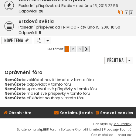
Poslední příspěvek od
Radix
«
ned úno 18, 2018 22:56
Odpovědi:
26
1
2
Brzdová světla
Poslední příspěvek od
FRIMICO
«
čtv úno 15, 2018 18:50
Odpovědi:
5
Nové téma
103 témat
1
2
3
Další
Přejít na
Oprávnění fóra
Nemůžete
zakládat nová témata v tomto fóru
Nemůžete
odpovídat v tomto fóru
Nemůžete
upravovat své příspěvky v tomto fóru
Nemůžete
mazat své příspěvky v tomto fóru
Nemůžete
přikládat soubory v tomto fóru
Obsah fóra
Kontaktujte nás
Smazat cookies
Flat Style by
Ian Bradley
Založeno na
phpBB
® Forum Software © phpBB Limited | Provozuje
Buchtič
Český překlad –
phpBB.cz