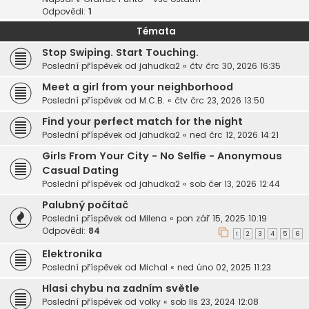
Odpovědi:
1
Témata
Stop Swiping. Start Touching.
Poslední příspěvek od
jahudka2
«
čtv črc 30, 2026 16:35
Meet a girl from your neighborhood
Poslední příspěvek od
M.C.B.
«
čtv črc 23, 2026 13:50
Find your perfect match for the night
Poslední příspěvek od
jahudka2
«
ned črc 12, 2026 14:21
Girls From Your City - No Selfie - Anonymous
Casual Dating
Poslední příspěvek od
jahudka2
«
sob čer 13, 2026 12:44
Palubný počítač
Poslední příspěvek od
Milena
«
pon zář 15, 2025 10:19
Odpovědi:
84
1
2
3
4
5
6
Elektronika
Poslední příspěvek od
Michal
«
ned úno 02, 2025 11:23
Hlasi chybu na zadním světle
Poslední příspěvek od
volky
«
sob lis 23, 2024 12:08