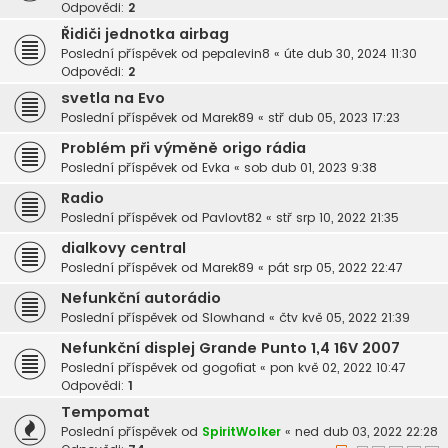
Odpovědi:
2
Řidiči jednotka airbag
Poslední příspěvek od
pepalevin8
«
úte dub 30, 2024 11:30
Odpovědi:
2
svetla na Evo
Poslední příspěvek od
Marek89
«
stř dub 05, 2023 17:23
Problém při výměně origo rádia
Poslední příspěvek od
Evka
«
sob dub 01, 2023 9:38
Radio
Poslední příspěvek od
Pavlovt82
«
stř srp 10, 2022 21:35
dialkovy central
Poslední příspěvek od
Marek89
«
pát srp 05, 2022 22:47
Nefunkční autorádio
Poslední příspěvek od
Slowhand
«
čtv kvě 05, 2022 21:39
Nefunkční displej Grande Punto 1,4 16V 2007
Poslední příspěvek od
gogofiat
«
pon kvě 02, 2022 10:47
Odpovědi:
1
Tempomat
Poslední příspěvek od
SpiritWolker
«
ned dub 03, 2022 22:28