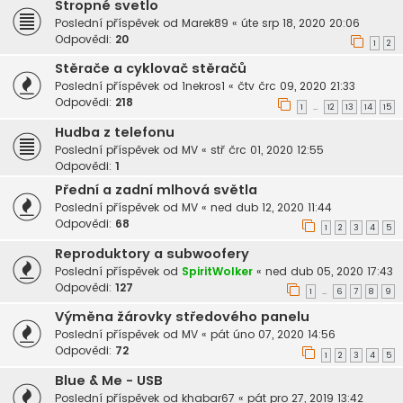
Stropné svetlo
Poslední příspěvek od
Marek89
«
úte srp 18, 2020 20:06
Odpovědi:
20
1
2
Stěrače a cyklovač stěračů
Poslední příspěvek od
1nekros1
«
čtv črc 09, 2020 21:33
Odpovědi:
218
1
12
13
14
15
…
Hudba z telefonu
Poslední příspěvek od
MV
«
stř črc 01, 2020 12:55
Odpovědi:
1
Přední a zadní mlhová světla
Poslední příspěvek od
MV
«
ned dub 12, 2020 11:44
Odpovědi:
68
1
2
3
4
5
Reproduktory a subwoofery
Poslední příspěvek od
SpiritWolker
«
ned dub 05, 2020 17:43
Odpovědi:
127
1
6
7
8
9
…
Výměna žárovky středového panelu
Poslední příspěvek od
MV
«
pát úno 07, 2020 14:56
Odpovědi:
72
1
2
3
4
5
Blue & Me - USB
Poslední příspěvek od
khabar67
«
pát pro 27, 2019 13:42