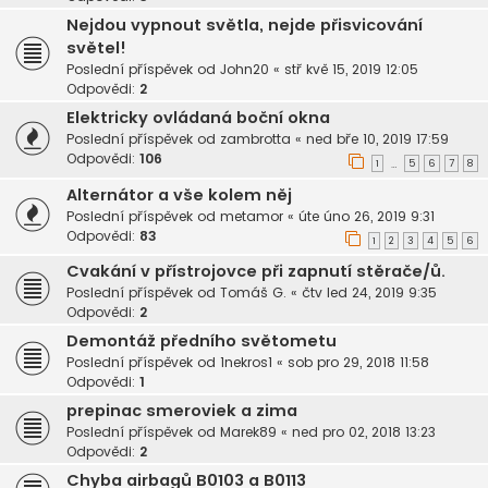
Nejdou vypnout světla, nejde přisvicování
světel!
Poslední příspěvek od
John20
«
stř kvě 15, 2019 12:05
Odpovědi:
2
Elektricky ovládaná boční okna
Poslední příspěvek od
zambrotta
«
ned bře 10, 2019 17:59
Odpovědi:
106
1
5
6
7
8
…
Alternátor a vše kolem něj
Poslední příspěvek od
metamor
«
úte úno 26, 2019 9:31
Odpovědi:
83
1
2
3
4
5
6
Cvakání v přístrojovce při zapnutí stěrače/ů.
Poslední příspěvek od
Tomáš G.
«
čtv led 24, 2019 9:35
Odpovědi:
2
Demontáž předního světometu
Poslední příspěvek od
1nekros1
«
sob pro 29, 2018 11:58
Odpovědi:
1
prepinac smeroviek a zima
Poslední příspěvek od
Marek89
«
ned pro 02, 2018 13:23
Odpovědi:
2
Chyba airbagů B0103 a B0113