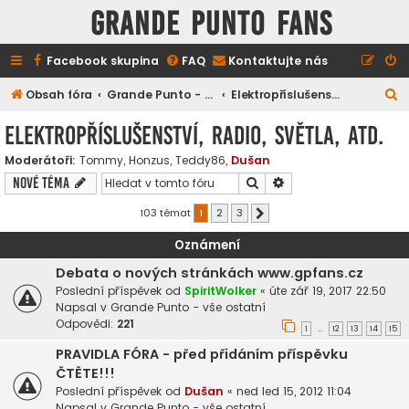
GRANDE PUNTO FANS
Facebook skupina
FAQ
Kontaktujte nás
H
Obsah fóra
Grande Punto - technické záležitosti
Elektropříslušenství, radio, světla, atd.
l
Elektropříslušenství, radio, světla, atd.
e
Moderátoři:
Tommy
,
Honzus
,
Teddy86
,
Dušan
d
Hledat
Pokročilé hledání
Nové téma
a
t
103 témat
1
2
3
Další
Oznámení
Debata o nových stránkách www.gpfans.cz
Poslední příspěvek od
SpiritWolker
«
úte zář 19, 2017 22:50
Napsal v
Grande Punto - vše ostatní
Odpovědi:
221
1
12
13
14
15
…
PRAVIDLA FÓRA - před přidáním příspěvku
ČTĚTE!!!
Poslední příspěvek od
Dušan
«
ned led 15, 2012 11:04
Napsal v
Grande Punto - vše ostatní