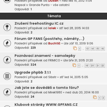
Poslední příspěvek od
Dušan
«
ned led 15, 2012 11:04
Napsal v
Grande Punto - vše ostatní
Odpovědi:
1
Témata
Zrušení freehostingu IC.cz
Poslední příspěvek od
lolek
«
stř led 28, 2015 14:03
Odpovědi:
2
Fórum GP FANS (postřehy, náměty,...)
Poslední příspěvek od
Buchtič
«
úte zář 10, 2019 9:06
Odpovědi:
229
1
13
14
15
16
…
Poznávací znamení - samolepky
Poslední příspěvek od
FRIMICO
«
úte bře 31, 2015 21:20
Odpovědi:
324
1
19
20
21
22
…
Upgrade phpbb 3.1.1
Poslední příspěvek od
Sibstr
«
stř led 14, 2015 5:05
Odpovědi:
2
Jak jste se dověděli o tomto fóru?
Poslední příspěvek od
Mirek1980
«
ned dub 20, 2014 16:00
Odpovědi:
24
1
2
Klubové stránky WWW.GPFANS.CZ