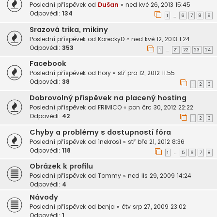
Poslední příspěvek od
Dušan
«
ned kvě 26, 2013 15:45
Odpovědi:
134
1
6
7
8
9
…
Srazová trika, mikiny
Poslední příspěvek od
KoreckyD
«
ned kvě 12, 2013 1:24
Odpovědi:
353
1
21
22
23
24
…
Facebook
Poslední příspěvek od
Hory
«
stř pro 12, 2012 11:55
Odpovědi:
38
1
2
3
Dobrovolný příspěvek na placený hosting
Poslední příspěvek od
FRIMICO
«
pon črc 30, 2012 22:22
Odpovědi:
42
1
2
3
Chyby a problémy s dostupností fóra
Poslední příspěvek od
1nekros1
«
stř bře 21, 2012 8:36
Odpovědi:
118
1
5
6
7
8
…
Obrázek k profilu
Poslední příspěvek od
Tommy
«
ned lis 29, 2009 14:24
Odpovědi:
4
Návody
Poslední příspěvek od
benja
«
čtv srp 27, 2009 23:02
Odpovědi:
1