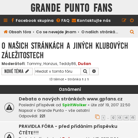
GRANDE PUNTO FANS
Facebook skupina
FAQ
Kontaktujte nás
H
Obsah fóra
Co se nevejde jinam
O našich stránkách a jiných klubových záležitostech
l
O našich stránkách a jiných klubových
e
záležitostech
d
a
Moderátoři:
Tommy
,
Honzus
,
Teddy86
,
Dušan
Hledat
Pokročilé hledání
Nové téma
t
13 témat • Stránka
1
z
1
Oznámení
Debata o nových stránkách www.gpfans.cz
Poslední příspěvek od
SpiritWolker
«
úte zář 19, 2017 22:50
Napsal v
Grande Punto - vše ostatní
Odpovědi:
221
1
12
13
14
15
…
PRAVIDLA FÓRA - před přidáním příspěvku
ČTĚTE!!!