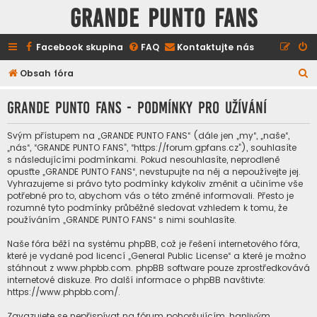
GRANDE PUNTO FANS
Facebook skupina
FAQ
Kontaktujte nás
H
Obsah fóra
l
GRANDE PUNTO FANS - Podmínky pro užívání
e
d
Svým přístupem na „GRANDE PUNTO FANS“ (dále jen „my“, „naše“,
a
„nás“, “GRANDE PUNTO FANS”, “https://forum.gpfans.cz”), souhlasíte
s následujícími podmínkami. Pokud nesouhlasíte, neprodleně
t
opusťte „GRANDE PUNTO FANS“, nevstupujte na něj a nepoužívejte jej.
Vyhrazujeme si právo tyto podmínky kdykoliv změnit a učiníme vše
potřebné pro to, abychom vás o této změně informovali. Přesto je
rozumné tyto podmínky průběžně sledovat vzhledem k tomu, že
používáním „GRANDE PUNTO FANS“ s nimi souhlasíte.
Naše fóra běží na systému phpBB, což je řešení internetového fóra,
které je vydané pod licencí „
General Public License
“ a které je možno
stáhnout z
www.phpbb.com
. phpBB software pouze zprostředkovává
internetové diskuze. Pro další informace o phpBB navštivte:
https://www.phpbb.com/
.
Zavazujete se nepřispívat na fórum pohoršujícím, hanlivým,