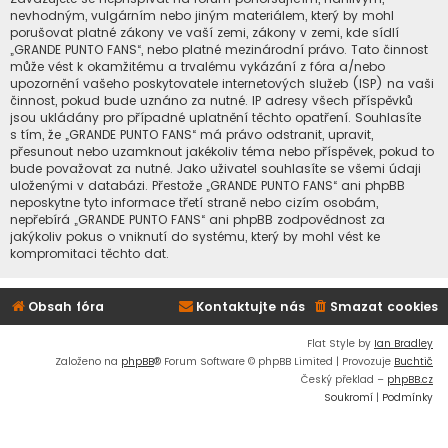
nevhodným, vulgárním nebo jiným materiálem, který by mohl
porušovat platné zákony ve vaší zemi, zákony v zemi, kde sídlí
„GRANDE PUNTO FANS“, nebo platné mezinárodní právo. Tato činnost
může vést k okamžitému a trvalému vykázání z fóra a/nebo
upozornění vašeho poskytovatele internetových služeb (ISP) na vaši
činnost, pokud bude uznáno za nutné. IP adresy všech příspěvků
jsou ukládány pro případné uplatnění těchto opatření. Souhlasíte
s tím, že „GRANDE PUNTO FANS“ má právo odstranit, upravit,
přesunout nebo uzamknout jakékoliv téma nebo příspěvek, pokud to
bude považovat za nutné. Jako uživatel souhlasíte se všemi údaji
uloženými v databázi. Přestože „GRANDE PUNTO FANS“ ani phpBB
neposkytne tyto informace třetí straně nebo cizím osobám,
nepřebírá „GRANDE PUNTO FANS“ ani phpBB zodpovědnost za
jakýkoliv pokus o vniknutí do systému, který by mohl vést ke
kompromitaci těchto dat.
Obsah fóra
Kontaktujte nás
Smazat cookies
Flat Style by
Ian Bradley
Založeno na
phpBB
® Forum Software © phpBB Limited | Provozuje
Buchtič
Český překlad –
phpBB.cz
Soukromí
|
Podmínky