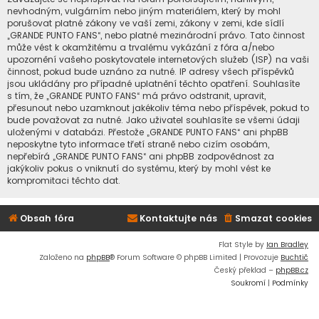
nevhodným, vulgárním nebo jiným materiálem, který by mohl
porušovat platné zákony ve vaší zemi, zákony v zemi, kde sídlí
„GRANDE PUNTO FANS“, nebo platné mezinárodní právo. Tato činnost
může vést k okamžitému a trvalému vykázání z fóra a/nebo
upozornění vašeho poskytovatele internetových služeb (ISP) na vaši
činnost, pokud bude uznáno za nutné. IP adresy všech příspěvků
jsou ukládány pro případné uplatnění těchto opatření. Souhlasíte
s tím, že „GRANDE PUNTO FANS“ má právo odstranit, upravit,
přesunout nebo uzamknout jakékoliv téma nebo příspěvek, pokud to
bude považovat za nutné. Jako uživatel souhlasíte se všemi údaji
uloženými v databázi. Přestože „GRANDE PUNTO FANS“ ani phpBB
neposkytne tyto informace třetí straně nebo cizím osobám,
nepřebírá „GRANDE PUNTO FANS“ ani phpBB zodpovědnost za
jakýkoliv pokus o vniknutí do systému, který by mohl vést ke
kompromitaci těchto dat.
Obsah fóra
Kontaktujte nás
Smazat cookies
Flat Style by
Ian Bradley
Založeno na
phpBB
® Forum Software © phpBB Limited | Provozuje
Buchtič
Český překlad –
phpBB.cz
Soukromí
|
Podmínky