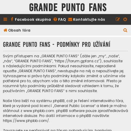
GRANDE PUNTO FANS
Facebook skupina
FAQ
Kontaktujte nás
H
Obsah fóra
l
GRANDE PUNTO FANS - Podmínky pro užívání
e
d
Svým přístupem na „GRANDE PUNTO FANS“ (dále jen „my“, „naše“,
a
„nás“, “GRANDE PUNTO FANS”, “https://forum.gpfans.cz”), souhlasíte
s následujícími podmínkami. Pokud nesouhlasíte, neprodleně
t
opusťte „GRANDE PUNTO FANS“, nevstupujte na něj a nepoužívejte jej.
Vyhrazujeme si právo tyto podmínky kdykoliv změnit a učiníme vše
potřebné pro to, abychom vás o této změně informovali. Přesto je
rozumné tyto podmínky průběžně sledovat vzhledem k tomu, že
používáním „GRANDE PUNTO FANS“ s nimi souhlasíte.
Naše fóra běží na systému phpBB, což je řešení internetového fóra,
které je vydané pod licencí „
General Public License
“ a které je možno
stáhnout z
www.phpbb.com
. phpBB software pouze zprostředkovává
internetové diskuze. Pro další informace o phpBB navštivte:
https://www.phpbb.com/
.
Zavazujete se nepřispívat na fórum pohoršujícím, hanlivým,