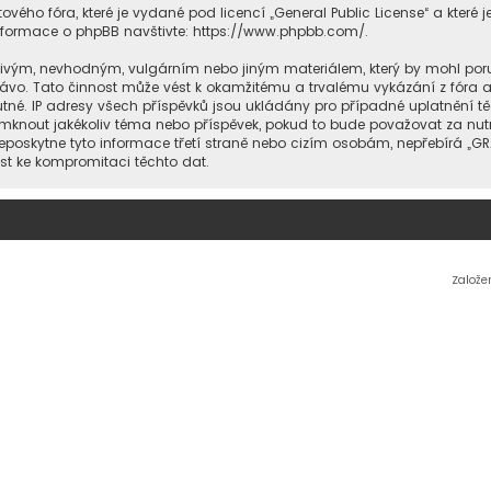
ového fóra, které je vydané pod licencí „
General Public License
“ a které
informace o phpBB navštivte:
https://www.phpbb.com/
.
livým, nevhodným, vulgárním nebo jiným materiálem, který by mohl poru
rávo. Tato činnost může vést k okamžitému a trvalému vykázání z fóra 
tné. IP adresy všech příspěvků jsou ukládány pro případné uplatnění tě
mknout jakékoliv téma nebo příspěvek, pokud to bude považovat za nutn
neposkytne tyto informace třetí straně nebo cizím osobám, nepřebírá „
ést ke kompromitaci těchto dat.
Založe