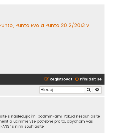
 Punto, Punto Evo a Punto 2012/2013 v
Registrovat
Přihlásit se
Hledat
Pokročilé hledání
asíte s následujícími podmínkami. Pokud nesouhlasíte,
změnit a učiníme vše potřebné pro to, abychom vás
FANS“ s nimi souhlasíte.