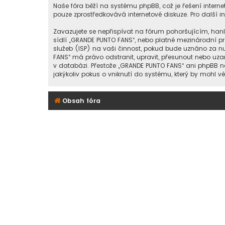
Naše fóra běží na systému phpBB, což je řešení internet
pouze zprostředkovává internetové diskuze. Pro další 
Zavazujete se nepřispívat na fórum pohoršujícím, han
sídlí „GRANDE PUNTO FANS“, nebo platné mezinárodní p
služeb (ISP) na vaši činnost, pokud bude uznáno za nu
FANS“ má právo odstranit, upravit, přesunout nebo uza
v databázi. Přestože „GRANDE PUNTO FANS“ ani phpBB 
jakýkoliv pokus o vniknutí do systému, který by mohl v
Obsah fóra