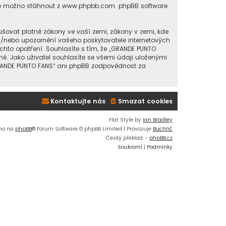
 je možno stáhnout z
www.phpbb.com
. phpBB software
šovat platné zákony ve vaší zemi, zákony v zemi, kde
a/nebo upozornění vašeho poskytovatele internetových
chto opatření. Souhlasíte s tím, že „GRANDE PUNTO
é. Jako uživatel souhlasíte se všemi údaji uloženými
GRANDE PUNTO FANS“ ani phpBB zodpovědnost za
Kontaktujte nás
Smazat cookies
Flat Style by
Ian Bradley
no na
phpBB
® Forum Software © phpBB Limited | Provozuje
Buchtič
Český překlad –
phpBB.cz
Soukromí
|
Podmínky