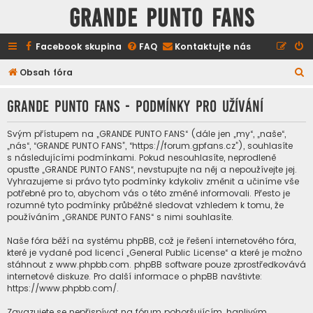
GRANDE PUNTO FANS
Facebook skupina
FAQ
Kontaktujte nás
H
Obsah fóra
l
GRANDE PUNTO FANS - Podmínky pro užívání
e
d
Svým přístupem na „GRANDE PUNTO FANS“ (dále jen „my“, „naše“,
a
„nás“, “GRANDE PUNTO FANS”, “https://forum.gpfans.cz”), souhlasíte
s následujícími podmínkami. Pokud nesouhlasíte, neprodleně
t
opusťte „GRANDE PUNTO FANS“, nevstupujte na něj a nepoužívejte jej.
Vyhrazujeme si právo tyto podmínky kdykoliv změnit a učiníme vše
potřebné pro to, abychom vás o této změně informovali. Přesto je
rozumné tyto podmínky průběžně sledovat vzhledem k tomu, že
používáním „GRANDE PUNTO FANS“ s nimi souhlasíte.
Naše fóra běží na systému phpBB, což je řešení internetového fóra,
které je vydané pod licencí „
General Public License
“ a které je možno
stáhnout z
www.phpbb.com
. phpBB software pouze zprostředkovává
internetové diskuze. Pro další informace o phpBB navštivte:
https://www.phpbb.com/
.
Zavazujete se nepřispívat na fórum pohoršujícím, hanlivým,