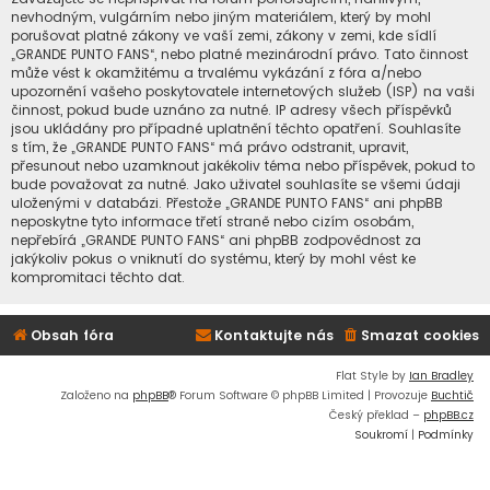
nevhodným, vulgárním nebo jiným materiálem, který by mohl
porušovat platné zákony ve vaší zemi, zákony v zemi, kde sídlí
„GRANDE PUNTO FANS“, nebo platné mezinárodní právo. Tato činnost
může vést k okamžitému a trvalému vykázání z fóra a/nebo
upozornění vašeho poskytovatele internetových služeb (ISP) na vaši
činnost, pokud bude uznáno za nutné. IP adresy všech příspěvků
jsou ukládány pro případné uplatnění těchto opatření. Souhlasíte
s tím, že „GRANDE PUNTO FANS“ má právo odstranit, upravit,
přesunout nebo uzamknout jakékoliv téma nebo příspěvek, pokud to
bude považovat za nutné. Jako uživatel souhlasíte se všemi údaji
uloženými v databázi. Přestože „GRANDE PUNTO FANS“ ani phpBB
neposkytne tyto informace třetí straně nebo cizím osobám,
nepřebírá „GRANDE PUNTO FANS“ ani phpBB zodpovědnost za
jakýkoliv pokus o vniknutí do systému, který by mohl vést ke
kompromitaci těchto dat.
Obsah fóra
Kontaktujte nás
Smazat cookies
Flat Style by
Ian Bradley
Založeno na
phpBB
® Forum Software © phpBB Limited | Provozuje
Buchtič
Český překlad –
phpBB.cz
Soukromí
|
Podmínky