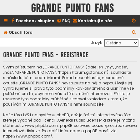
GRANDE PUNTO FANS
Facebook skupina
FAQ
Kontaktujte nás
H
Obsah fóra
l
Jazyk:
e
GRANDE PUNTO FANS - Registrace
d
a
Svým přístupem na „GRANDE PUNTO FANS“ (dále jen „my“, „naše“,
„nás“, “GRANDE PUNTO FANS”, “https://forum.gpfans.cz”), souhlasíte
t
s následujícími podmínkami. Pokud nesouhlasíte, neprodleně
opusťte „GRANDE PUNTO FANS“, nevstupujte na něj a nepoužívejte jej.
Vyhrazujeme si právo tyto podmínky kdykoliv změnit a učiníme vše
potřebné pro to, abychom vás o této změně informovali. Přesto je
rozumné tyto podmínky průběžně sledovat vzhledem k tomu, že
používáním „GRANDE PUNTO FANS“ s nimi souhlasíte.
Naše fóra běží na systému phpBB, což je řešení internetového fóra,
které je vydané pod licencí „
General Public License
“ a které je možno
stáhnout z
www.phpbb.com
. phpBB software pouze zprostředkovává
internetové diskuze. Pro další informace o phpBB navštivte:
https://www.phpbb.com/
.