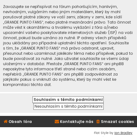
Zavazujete se nepřispívat na fórum pohoršujícím, hanlivým,
nevhodným, vulgárním nebo jiným materiálem, který by mohl
porušovat platné zákony ve vaší zemi, zákony v zemi, kde sídlí
„GRANDE PUNTO FANS“, nebo platné mezinárodní právo. Tato činnost
může vést k okamžitému a trvalému vykázání z fóra a/nebo
upozornění vašeho poskytovatele internetových služeb (ISP) na vaši
činnost, pokud bude uznáno za nutné. IP adresy všech příspěvků
jsou ukládány pro případné uplatnění těchto opatření. Souhlasíte
s tím, že „GRANDE PUNTO FANS“ má právo odstranit, upravit,
přesunout nebo uzamknout jakékoliv téma nebo příspěvek, pokud to
bude považovat za nutné. Jako uživatel souhlasíte se všemi údaji
uloženými v databázi. Přestože „GRANDE PUNTO FANS“ ani phpBB
neposkytne tyto informace třetí straně nebo cizím osobám,
nepřebírá „GRANDE PUNTO FANS“ ani phpBB zodpovědnost za
jakýkoliv pokus o vniknutí do systému, který by mohl vést ke
kompromitaci těchto dat.
Obsah fóra
Kontaktujte nás
Smazat cookies
Flat Style by
Ian Bradley