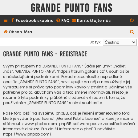
GRANDE PUNTO FANS
Facebook skupina
FAQ
Kontaktujte nás
H
Obsah fóra
l
Jazyk:
e
GRANDE PUNTO FANS - Registrace
d
a
Svým přístupem na „GRANDE PUNTO FANS“ (dále jen „my“, „naše“,
„nás“, “GRANDE PUNTO FANS”, “https://forum.gpfans.cz”), souhlasíte
t
s následujícími podmínkami. Pokud nesouhlasíte, neprodleně
opusťte „GRANDE PUNTO FANS“, nevstupujte na něj a nepoužívejte jej.
Vyhrazujeme si právo tyto podmínky kdykoliv změnit a učiníme vše
potřebné pro to, abychom vás o této změně informovali. Přesto je
rozumné tyto podmínky průběžně sledovat vzhledem k tomu, že
používáním „GRANDE PUNTO FANS“ s nimi souhlasíte.
Naše fóra běží na systému phpBB, což je řešení internetového fóra,
které je vydané pod licencí „
General Public License
“ a které je možno
stáhnout z
www.phpbb.com
. phpBB software pouze zprostředkovává
internetové diskuze. Pro další informace o phpBB navštivte:
https://www.phpbb.com/
.