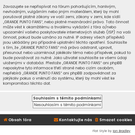
Zavazujete se nepřispívat na fórum pohoršujícím, hanlivým,
nevhodným, vulgárním nebo jiným materiálem, který by mohl
porušovat platné zákony ve vaší zemi, zákony v zemi, kde sídlí
„GRANDE PUNTO FANS“, nebo platné mezinárodní právo. Tato činnost
může vést k okamžitému a trvalému vykázání z fóra a/nebo
upozornění vašeho poskytovatele internetových služeb (ISP) na vaši
činnost, pokud bude uznáno za nutné. IP adresy všech příspěvků
jsou ukládány pro případné uplatnění těchto opatření. Souhlasíte
s tím, že „GRANDE PUNTO FANS“ má právo odstranit, upravit,
přesunout nebo uzamknout jakékoliv téma nebo příspěvek, pokud to
bude považovat za nutné. Jako uživatel souhlasíte se všemi údaji
uloženými v databázi. Přestože „GRANDE PUNTO FANS“ ani phpBB
neposkytne tyto informace třetí straně nebo cizím osobám,
nepřebírá „GRANDE PUNTO FANS“ ani phpBB zodpovědnost za
jakýkoliv pokus o vniknutí do systému, který by mohl vést ke
kompromitaci těchto dat.
Obsah fóra
Kontaktujte nás
Smazat cookies
Flat Style by
Ian Bradley