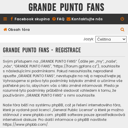
GRANDE PUNTO FANS
Facebook skupina
FAQ
Kontaktujte nás
H
Obsah fóra
l
Jazyk:
e
GRANDE PUNTO FANS - Registrace
d
a
Svým přístupem na „GRANDE PUNTO FANS“ (dále jen „my“, „naše“,
„nás“, “GRANDE PUNTO FANS”, “https://forum.gpfans.cz”), souhlasíte
t
s následujícími podmínkami. Pokud nesouhlasíte, neprodleně
opusťte „GRANDE PUNTO FANS“, nevstupujte na něj a nepoužívejte jej.
Vyhrazujeme si právo tyto podmínky kdykoliv změnit a učiníme vše
potřebné pro to, abychom vás o této změně informovali. Přesto je
rozumné tyto podmínky průběžně sledovat vzhledem k tomu, že
používáním „GRANDE PUNTO FANS“ s nimi souhlasíte.
Naše fóra běží na systému phpBB, což je řešení internetového fóra,
které je vydané pod licencí „
General Public License
“ a které je možno
stáhnout z
www.phpbb.com
. phpBB software pouze zprostředkovává
internetové diskuze. Pro další informace o phpBB navštivte:
https://www.phpbb.com/
.