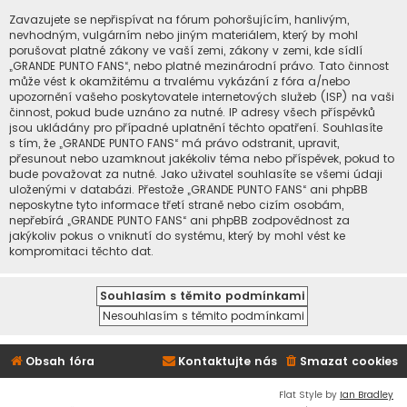
Zavazujete se nepřispívat na fórum pohoršujícím, hanlivým,
nevhodným, vulgárním nebo jiným materiálem, který by mohl
porušovat platné zákony ve vaší zemi, zákony v zemi, kde sídlí
„GRANDE PUNTO FANS“, nebo platné mezinárodní právo. Tato činnost
může vést k okamžitému a trvalému vykázání z fóra a/nebo
upozornění vašeho poskytovatele internetových služeb (ISP) na vaši
činnost, pokud bude uznáno za nutné. IP adresy všech příspěvků
jsou ukládány pro případné uplatnění těchto opatření. Souhlasíte
s tím, že „GRANDE PUNTO FANS“ má právo odstranit, upravit,
přesunout nebo uzamknout jakékoliv téma nebo příspěvek, pokud to
bude považovat za nutné. Jako uživatel souhlasíte se všemi údaji
uloženými v databázi. Přestože „GRANDE PUNTO FANS“ ani phpBB
neposkytne tyto informace třetí straně nebo cizím osobám,
nepřebírá „GRANDE PUNTO FANS“ ani phpBB zodpovědnost za
jakýkoliv pokus o vniknutí do systému, který by mohl vést ke
kompromitaci těchto dat.
Obsah fóra
Kontaktujte nás
Smazat cookies
Flat Style by
Ian Bradley