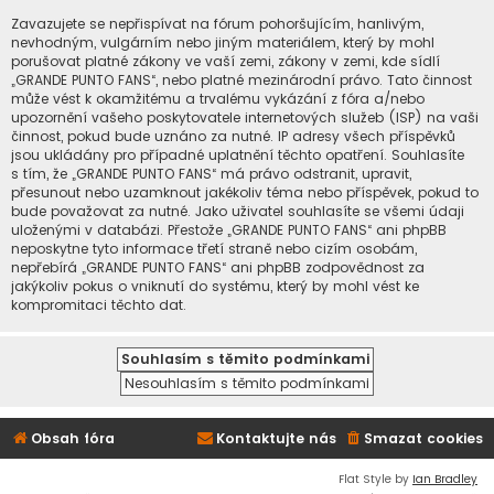
Zavazujete se nepřispívat na fórum pohoršujícím, hanlivým,
nevhodným, vulgárním nebo jiným materiálem, který by mohl
porušovat platné zákony ve vaší zemi, zákony v zemi, kde sídlí
„GRANDE PUNTO FANS“, nebo platné mezinárodní právo. Tato činnost
může vést k okamžitému a trvalému vykázání z fóra a/nebo
upozornění vašeho poskytovatele internetových služeb (ISP) na vaši
činnost, pokud bude uznáno za nutné. IP adresy všech příspěvků
jsou ukládány pro případné uplatnění těchto opatření. Souhlasíte
s tím, že „GRANDE PUNTO FANS“ má právo odstranit, upravit,
přesunout nebo uzamknout jakékoliv téma nebo příspěvek, pokud to
bude považovat za nutné. Jako uživatel souhlasíte se všemi údaji
uloženými v databázi. Přestože „GRANDE PUNTO FANS“ ani phpBB
neposkytne tyto informace třetí straně nebo cizím osobám,
nepřebírá „GRANDE PUNTO FANS“ ani phpBB zodpovědnost za
jakýkoliv pokus o vniknutí do systému, který by mohl vést ke
kompromitaci těchto dat.
Obsah fóra
Kontaktujte nás
Smazat cookies
Flat Style by
Ian Bradley