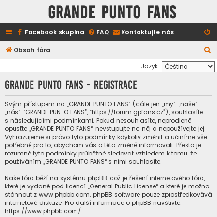
GRANDE PUNTO FANS
Facebook skupina
FAQ
Kontaktujte nás
H
Obsah fóra
l
Jazyk:
e
GRANDE PUNTO FANS - Registrace
d
a
Svým přístupem na „GRANDE PUNTO FANS“ (dále jen „my“, „naše“,
„nás“, “GRANDE PUNTO FANS”, “https://forum.gpfans.cz”), souhlasíte
t
s následujícími podmínkami. Pokud nesouhlasíte, neprodleně
opusťte „GRANDE PUNTO FANS“, nevstupujte na něj a nepoužívejte jej.
Vyhrazujeme si právo tyto podmínky kdykoliv změnit a učiníme vše
potřebné pro to, abychom vás o této změně informovali. Přesto je
rozumné tyto podmínky průběžně sledovat vzhledem k tomu, že
používáním „GRANDE PUNTO FANS“ s nimi souhlasíte.
Naše fóra běží na systému phpBB, což je řešení internetového fóra,
které je vydané pod licencí „
General Public License
“ a které je možno
stáhnout z
www.phpbb.com
. phpBB software pouze zprostředkovává
internetové diskuze. Pro další informace o phpBB navštivte:
https://www.phpbb.com/
.