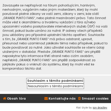
Zavazujete se nepřispívat na fórum pohoršujícím, hanlivým,
nevhodným, vulgárním nebo jiným materiálem, který by mohl
porušovat platné zákony ve vaší zemi, zákony v zemi, kde sídlí
„GRANDE PUNTO FANS“, nebo platné mezinárodní právo. Tato činnost
může vést k okamžitému a trvalému vykázání z fóra a/nebo
upozornění vašeho poskytovatele internetových služeb (ISP) na vaši
činnost, pokud bude uznáno za nutné. IP adresy všech příspěvků
jsou ukládány pro případné uplatnění těchto opatření. Souhlasíte
s tím, že „GRANDE PUNTO FANS“ má právo odstranit, upravit,
přesunout nebo uzamknout jakékoliv téma nebo příspěvek, pokud to
bude považovat za nutné. Jako uživatel souhlasíte se všemi údaji
uloženými v databázi. Přestože „GRANDE PUNTO FANS“ ani phpBB
neposkytne tyto informace třetí straně nebo cizím osobám,
nepřebírá „GRANDE PUNTO FANS“ ani phpBB zodpovědnost za
jakýkoliv pokus o vniknutí do systému, který by mohl vést ke
kompromitaci těchto dat.
Obsah fóra
Kontaktujte nás
Smazat cookies
Flat Style by
Ian Bradley