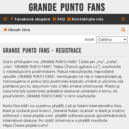
GRANDE PUNTO FANS
Facebook skupina
FAQ
Kontaktujte nás
H
Obsah fóra
l
Jazyk:
e
GRANDE PUNTO FANS - Registrace
d
a
Svým přístupem na „GRANDE PUNTO FANS“ (dále jen „my“, „naše“,
„nás“, “GRANDE PUNTO FANS”, “https://forum.gpfans.cz”), souhlasíte
t
s následujícími podmínkami. Pokud nesouhlasíte, neprodleně
opusťte „GRANDE PUNTO FANS“, nevstupujte na něj a nepoužívejte jej.
Vyhrazujeme si právo tyto podmínky kdykoliv změnit a učiníme vše
potřebné pro to, abychom vás o této změně informovali. Přesto je
rozumné tyto podmínky průběžně sledovat vzhledem k tomu, že
používáním „GRANDE PUNTO FANS“ s nimi souhlasíte.
Naše fóra běží na systému phpBB, což je řešení internetového fóra,
které je vydané pod licencí „
General Public License
“ a které je možno
stáhnout z
www.phpbb.com
. phpBB software pouze zprostředkovává
internetové diskuze. Pro další informace o phpBB navštivte:
https://www.phpbb.com/
.