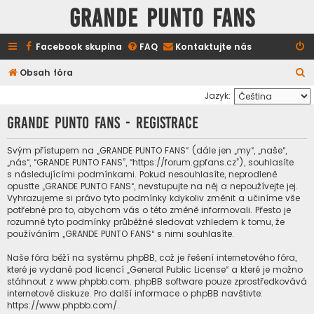
GRANDE PUNTO FANS
Facebook skupina
FAQ
Kontaktujte nás
H
Obsah fóra
l
Jazyk:
e
GRANDE PUNTO FANS - Registrace
d
a
Svým přístupem na „GRANDE PUNTO FANS“ (dále jen „my“, „naše“,
„nás“, “GRANDE PUNTO FANS”, “https://forum.gpfans.cz”), souhlasíte
t
s následujícími podmínkami. Pokud nesouhlasíte, neprodleně
opusťte „GRANDE PUNTO FANS“, nevstupujte na něj a nepoužívejte jej.
Vyhrazujeme si právo tyto podmínky kdykoliv změnit a učiníme vše
potřebné pro to, abychom vás o této změně informovali. Přesto je
rozumné tyto podmínky průběžně sledovat vzhledem k tomu, že
používáním „GRANDE PUNTO FANS“ s nimi souhlasíte.
Naše fóra běží na systému phpBB, což je řešení internetového fóra,
které je vydané pod licencí „
General Public License
“ a které je možno
stáhnout z
www.phpbb.com
. phpBB software pouze zprostředkovává
internetové diskuze. Pro další informace o phpBB navštivte:
https://www.phpbb.com/
.