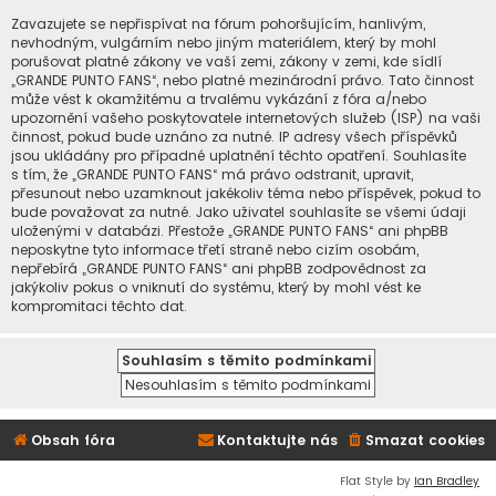
Zavazujete se nepřispívat na fórum pohoršujícím, hanlivým,
nevhodným, vulgárním nebo jiným materiálem, který by mohl
porušovat platné zákony ve vaší zemi, zákony v zemi, kde sídlí
„GRANDE PUNTO FANS“, nebo platné mezinárodní právo. Tato činnost
může vést k okamžitému a trvalému vykázání z fóra a/nebo
upozornění vašeho poskytovatele internetových služeb (ISP) na vaši
činnost, pokud bude uznáno za nutné. IP adresy všech příspěvků
jsou ukládány pro případné uplatnění těchto opatření. Souhlasíte
s tím, že „GRANDE PUNTO FANS“ má právo odstranit, upravit,
přesunout nebo uzamknout jakékoliv téma nebo příspěvek, pokud to
bude považovat za nutné. Jako uživatel souhlasíte se všemi údaji
uloženými v databázi. Přestože „GRANDE PUNTO FANS“ ani phpBB
neposkytne tyto informace třetí straně nebo cizím osobám,
nepřebírá „GRANDE PUNTO FANS“ ani phpBB zodpovědnost za
jakýkoliv pokus o vniknutí do systému, který by mohl vést ke
kompromitaci těchto dat.
Obsah fóra
Kontaktujte nás
Smazat cookies
Flat Style by
Ian Bradley