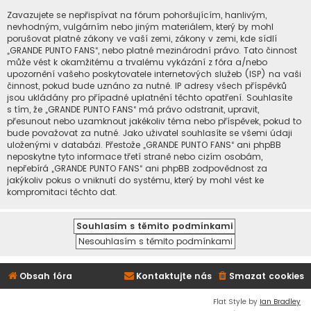
Zavazujete se nepřispívat na fórum pohoršujícím, hanlivým,
nevhodným, vulgárním nebo jiným materiálem, který by mohl
porušovat platné zákony ve vaší zemi, zákony v zemi, kde sídlí
„GRANDE PUNTO FANS“, nebo platné mezinárodní právo. Tato činnost
může vést k okamžitému a trvalému vykázání z fóra a/nebo
upozornění vašeho poskytovatele internetových služeb (ISP) na vaši
činnost, pokud bude uznáno za nutné. IP adresy všech příspěvků
jsou ukládány pro případné uplatnění těchto opatření. Souhlasíte
s tím, že „GRANDE PUNTO FANS“ má právo odstranit, upravit,
přesunout nebo uzamknout jakékoliv téma nebo příspěvek, pokud to
bude považovat za nutné. Jako uživatel souhlasíte se všemi údaji
uloženými v databázi. Přestože „GRANDE PUNTO FANS“ ani phpBB
neposkytne tyto informace třetí straně nebo cizím osobám,
nepřebírá „GRANDE PUNTO FANS“ ani phpBB zodpovědnost za
jakýkoliv pokus o vniknutí do systému, který by mohl vést ke
kompromitaci těchto dat.
Obsah fóra
Kontaktujte nás
Smazat cookies
Flat Style by
Ian Bradley