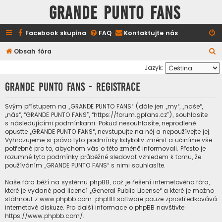
GRANDE PUNTO FANS
Facebook skupina
FAQ
Kontaktujte nás
H
Obsah fóra
l
Jazyk:
e
GRANDE PUNTO FANS - Registrace
d
a
Svým přístupem na „GRANDE PUNTO FANS“ (dále jen „my“, „naše“,
„nás“, “GRANDE PUNTO FANS”, “https://forum.gpfans.cz”), souhlasíte
t
s následujícími podmínkami. Pokud nesouhlasíte, neprodleně
opusťte „GRANDE PUNTO FANS“, nevstupujte na něj a nepoužívejte jej.
Vyhrazujeme si právo tyto podmínky kdykoliv změnit a učiníme vše
potřebné pro to, abychom vás o této změně informovali. Přesto je
rozumné tyto podmínky průběžně sledovat vzhledem k tomu, že
používáním „GRANDE PUNTO FANS“ s nimi souhlasíte.
Naše fóra běží na systému phpBB, což je řešení internetového fóra,
které je vydané pod licencí „
General Public License
“ a které je možno
stáhnout z
www.phpbb.com
. phpBB software pouze zprostředkovává
internetové diskuze. Pro další informace o phpBB navštivte:
https://www.phpbb.com/
.