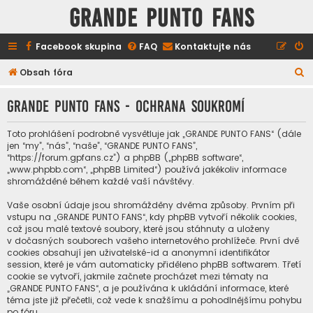
GRANDE PUNTO FANS
Facebook skupina
FAQ
Kontaktujte nás
H
Obsah fóra
l
GRANDE PUNTO FANS - Ochrana soukromí
e
d
Toto prohlášení podrobně vysvětluje jak „GRANDE PUNTO FANS“ (dále
a
jen “my”, “nás”, “naše”, “GRANDE PUNTO FANS”,
“https://forum.gpfans.cz”) a phpBB („phpBB software“,
t
„www.phpbb.com“, „phpBB Limited“) používá jakékoliv informace
shromážděné během každé vaší návštěvy.
Vaše osobní údaje jsou shromážděny dvěma způsoby. Prvním při
vstupu na „GRANDE PUNTO FANS“, kdy phpBB vytvoří několik cookies,
což jsou malé textové soubory, které jsou stáhnuty a uloženy
v dočasných souborech vašeho internetového prohlížeče. První dvě
cookies obsahují jen uživatelské-id a anonymní identifikátor
session, které je vám automaticky přiděleno phpBB softwarem. Třetí
cookie se vytvoří, jakmile začnete procházet mezi tématy na
„GRANDE PUNTO FANS“, a je používána k ukládání informace, které
téma jste již přečetli, což vede k snažšímu a pohodlnějšímu pohybu
po fóru.