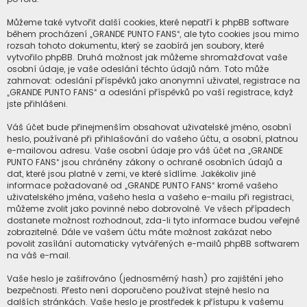
Můžeme také vytvořit další cookies, které nepatří k phpBB software
během procházení „GRANDE PUNTO FANS“, ale tyto cookies jsou mimo
rozsah tohoto dokumentu, který se zaobírá jen soubory, které
vytvořilo phpBB. Druhá možnost jak můžeme shromažďovat vaše
osobní údaje, je vaše odeslání těchto údajů nám. Toto může
zahrnovat: odeslání příspěvků jako anonymní uživatel, registrace na
„GRANDE PUNTO FANS“ a odeslání příspěvků po vaší registrace, když
jste přihlášeni.
Váš účet bude přinejmenším obsahovat uživatelské jméno, osobní
heslo, používané při přihlašování do vašeho účtu, a osobní, platnou
e-mailovou adresu. Vaše osobní údaje pro váš účet na „GRANDE
PUNTO FANS“ jsou chráněny zákony o ochraně osobních údajů a
dat, které jsou platné v zemi, ve které sídlíme. Jakékoliv jiné
informace požadované od „GRANDE PUNTO FANS“ kromě vašeho
uživatelského jména, vašeho hesla a vašeho e-mailu při registraci,
můžeme zvolit jako povinné nebo dobrovolné. Ve všech případech
dostanete možnost rozhodnout, zda-li tyto informace budou veřejně
zobrazitelné. Dále ve vašem účtu máte možnost zakázat nebo
povolit zasílání automaticky vytvářených e-mailů phpBB softwarem
na váš e-mail.
Vaše heslo je zašifrováno (jednosměrný hash) pro zajištění jeho
bezpečnosti. Přesto není doporučeno používat stejné heslo na
dalších stránkách. Vaše heslo je prostředek k přístupu k vašemu