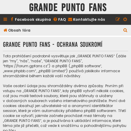
GRANDE PUNTO FANS
Facebook skupina
FAQ
Kontaktujte nás
H
Obsah fóra
l
GRANDE PUNTO FANS - Ochrana soukromí
e
d
Toto prohlášení podrobně vysvětluje jak „GRANDE PUNTO FANS“ (dále
a
jen “my”, “nás”, “naše”, “GRANDE PUNTO FANS”,
“https://forum.gpfans.cz”) a phpBB („phpBB software“,
t
„www.phpbb.com“, „phpBB Limited“) používá jakékoliv informace
shromážděné během každé vaší návštěvy.
Vaše osobní údaje jsou shromážděny dvěma způsoby. Prvním při
vstupu na „GRANDE PUNTO FANS“, kdy phpBB vytvoří několik cookies,
což jsou malé textové soubory, které jsou stáhnuty a uloženy
v dočasných souborech vašeho internetového prohlížeče. První dvě
cookies obsahují jen uživatelské-id a anonymní identifikátor
session, které je vám automaticky přiděleno phpBB softwarem. Třetí
cookie se vytvoří, jakmile začnete procházet mezi tématy na
„GRANDE PUNTO FANS“, a je používána k ukládání informace, které
téma jste již přečetli, což vede k snažšímu a pohodlnějšímu pohybu
po fóru.