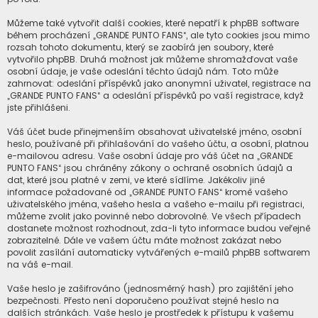
Můžeme také vytvořit další cookies, které nepatří k phpBB software
během procházení „GRANDE PUNTO FANS“, ale tyto cookies jsou mimo
rozsah tohoto dokumentu, který se zaobírá jen soubory, které
vytvořilo phpBB. Druhá možnost jak můžeme shromažďovat vaše
osobní údaje, je vaše odeslání těchto údajů nám. Toto může
zahrnovat: odeslání příspěvků jako anonymní uživatel, registrace na
„GRANDE PUNTO FANS“ a odeslání příspěvků po vaší registrace, když
jste přihlášeni.
Váš účet bude přinejmenším obsahovat uživatelské jméno, osobní
heslo, používané při přihlašování do vašeho účtu, a osobní, platnou
e-mailovou adresu. Vaše osobní údaje pro váš účet na „GRANDE
PUNTO FANS“ jsou chráněny zákony o ochraně osobních údajů a
dat, které jsou platné v zemi, ve které sídlíme. Jakékoliv jiné
informace požadované od „GRANDE PUNTO FANS“ kromě vašeho
uživatelského jména, vašeho hesla a vašeho e-mailu při registraci,
můžeme zvolit jako povinné nebo dobrovolné. Ve všech případech
dostanete možnost rozhodnout, zda-li tyto informace budou veřejně
zobrazitelné. Dále ve vašem účtu máte možnost zakázat nebo
povolit zasílání automaticky vytvářených e-mailů phpBB softwarem
na váš e-mail.
Vaše heslo je zašifrováno (jednosměrný hash) pro zajištění jeho
bezpečnosti. Přesto není doporučeno používat stejné heslo na
dalších stránkách. Vaše heslo je prostředek k přístupu k vašemu