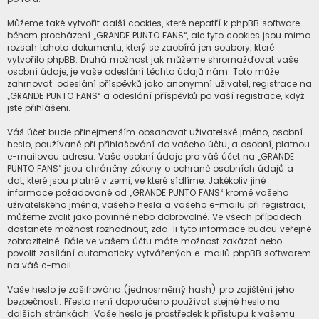
Můžeme také vytvořit další cookies, které nepatří k phpBB software
během procházení „GRANDE PUNTO FANS“, ale tyto cookies jsou mimo
rozsah tohoto dokumentu, který se zaobírá jen soubory, které
vytvořilo phpBB. Druhá možnost jak můžeme shromažďovat vaše
osobní údaje, je vaše odeslání těchto údajů nám. Toto může
zahrnovat: odeslání příspěvků jako anonymní uživatel, registrace na
„GRANDE PUNTO FANS“ a odeslání příspěvků po vaší registrace, když
jste přihlášeni.
Váš účet bude přinejmenším obsahovat uživatelské jméno, osobní
heslo, používané při přihlašování do vašeho účtu, a osobní, platnou
e-mailovou adresu. Vaše osobní údaje pro váš účet na „GRANDE
PUNTO FANS“ jsou chráněny zákony o ochraně osobních údajů a
dat, které jsou platné v zemi, ve které sídlíme. Jakékoliv jiné
informace požadované od „GRANDE PUNTO FANS“ kromě vašeho
uživatelského jména, vašeho hesla a vašeho e-mailu při registraci,
můžeme zvolit jako povinné nebo dobrovolné. Ve všech případech
dostanete možnost rozhodnout, zda-li tyto informace budou veřejně
zobrazitelné. Dále ve vašem účtu máte možnost zakázat nebo
povolit zasílání automaticky vytvářených e-mailů phpBB softwarem
na váš e-mail.
Vaše heslo je zašifrováno (jednosměrný hash) pro zajištění jeho
bezpečnosti. Přesto není doporučeno používat stejné heslo na
dalších stránkách. Vaše heslo je prostředek k přístupu k vašemu