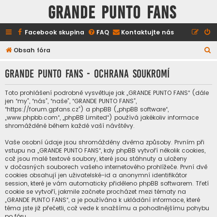
GRANDE PUNTO FANS
Facebook skupina
FAQ
Kontaktujte nás
H
Obsah fóra
l
GRANDE PUNTO FANS - Ochrana soukromí
e
d
Toto prohlášení podrobně vysvětluje jak „GRANDE PUNTO FANS“ (dále
a
jen “my”, “nás”, “naše”, “GRANDE PUNTO FANS”,
“https://forum.gpfans.cz”) a phpBB („phpBB software“,
t
„www.phpbb.com“, „phpBB Limited“) používá jakékoliv informace
shromážděné během každé vaší návštěvy.
Vaše osobní údaje jsou shromážděny dvěma způsoby. Prvním při
vstupu na „GRANDE PUNTO FANS“, kdy phpBB vytvoří několik cookies,
což jsou malé textové soubory, které jsou stáhnuty a uloženy
v dočasných souborech vašeho internetového prohlížeče. První dvě
cookies obsahují jen uživatelské-id a anonymní identifikátor
session, které je vám automaticky přiděleno phpBB softwarem. Třetí
cookie se vytvoří, jakmile začnete procházet mezi tématy na
„GRANDE PUNTO FANS“, a je používána k ukládání informace, které
téma jste již přečetli, což vede k snažšímu a pohodlnějšímu pohybu
po fóru.