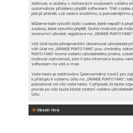
stáhnuty a uloženy v dočasných souborech vašeho inter
automaticky přiděleno phpBB softwarem. Třetí cookie s
jste již přečetli, což vede k snažšímu a pohodlnějšímu
Můžeme také vytvořit další cookies, které nepatří k p
soubory, které vytvořilo phpBB. Druhá možnost jak m
anonymní uživatel, registrace na „GRANDE PUNTO FANS“ a
Váš účet bude přinejmenším obsahovat uživatelské jmé
váš účet na „GRANDE PUNTO FANS“ jsou chráněny zákony 
PUNTO FANS“ kromě vašeho uživatelského jména, vašeho
možnost rozhodnout, zda-li tyto informace budou veře
softwarem na váš e-mail.
Vaše heslo je zašifrováno (jednosměrný hash) pro zaji
k přístupu k vašemu účtu na „GRANDE PUNTO FANS“, takž
požadovat od vás vaše heslo. V případě, že byste za
proces po vás bude žádat zadaní vašeho uživatelskéh
účtu.
Obsah fóra