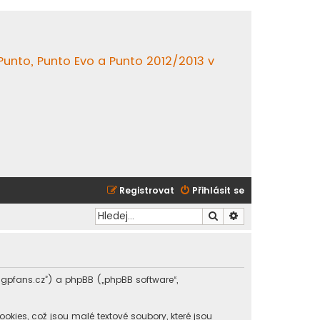
 Punto, Punto Evo a Punto 2012/2013 v
Registrovat
Přihlásit se
Hledat
Pokročilé hledání
m.gpfans.cz”) a phpBB („phpBB software“,
ies, což jsou malé textové soubory, které jsou