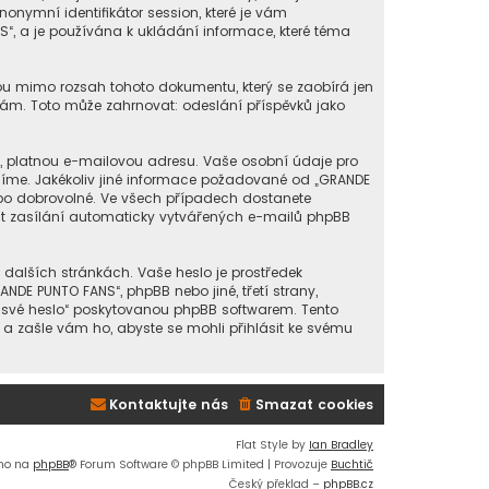
onymní identifikátor session, které je vám
“, a je používána k ukládání informace, které téma
sou mimo rozsah tohoto dokumentu, který se zaobírá jen
ám. Toto může zahrnovat: odeslání příspěvků jako
í, platnou e-mailovou adresu. Vaše osobní údaje pro
dlíme. Jakékoliv jiné informace požadované od „GRANDE
ebo dobrovolné. Ve všech případech dostanete
it zasílání automaticky vytvářených e-mailů phpBB
 dalších stránkách. Vaše heslo je prostředek
DE PUNTO FANS“, phpBB nebo jiné, třetí strany,
m své heslo“ poskytovanou phpBB softwarem. Tento
a zašle vám ho, abyste se mohli přihlásit ke svému
Kontaktujte nás
Smazat cookies
Flat Style by
Ian Bradley
no na
phpBB
® Forum Software © phpBB Limited | Provozuje
Buchtič
Český překlad –
phpBB.cz