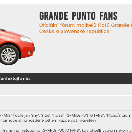
GRANDE PUNTO FANS
Oficiální fórum majitelů Fiatů Grande
České a Slovenské republice
Kontaktujte nás
FANS“ (dále jen “my”, “nás”, “naše”, “GRANDE PUNTO FANS”, “https://foru
v informace shromážděné během každé vaší návštěvy.
vním při vstupu na „GRANDE PUNTO FANS“, kdy phpBB vytvoří několik cook