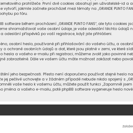
netového prohlížeče. První dvě cookies obsahují jen uživatelské-id a an
e vytvoří, jakmile začnete procházet mezi tématy na „GRANDE PUNTO FANS
 pohybu po fóru.
hpBB software během procházení „GRANDE PUNTO FANS“, ale tyto cookies j
ůžeme shromažďovat vaše osobní údaje, je vaše odeslání těchto údajů n
 odeslání příspěvků po vaší registrace, když jste přihlášeni.
no, osobní heslo, používané při přihlašování do vašeho účtu, a osobn
o ochraně osobních údajů a dat, které jsou platné v zemi, ve které sí
 hesla a vašeho e-mailu při registraci, můžeme zvolit jako povinné n
jně zobrazitelné. Dále ve vašem účtu máte možnost zakázat nebo povol
štění jeho bezpečnosti. Přesto není doporučeno používat stejné heslo na
e jej pečlivě uchovejte a v žádném případě nebude nikdo spojený s „GRAN
pomněli vaše heslo k vašemu účtu, můžete použít funkci „Zapomněl jse
o jména a vašeho e-mailu, poté phpBB software vygeneruje heslo nové 
Založe