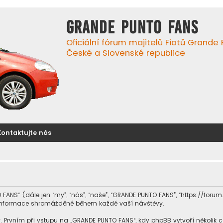
GRANDE PUNTO FANS
Oficiální fórum majitelů Fiatů Grande
České a Slovenské republice
Kontaktujte nás
FANS“ (dále jen “my”, “nás”, “naše”, “GRANDE PUNTO FANS”, “https://foru
v informace shromážděné během každé vaší návštěvy.
vním při vstupu na „GRANDE PUNTO FANS“, kdy phpBB vytvoří několik cook