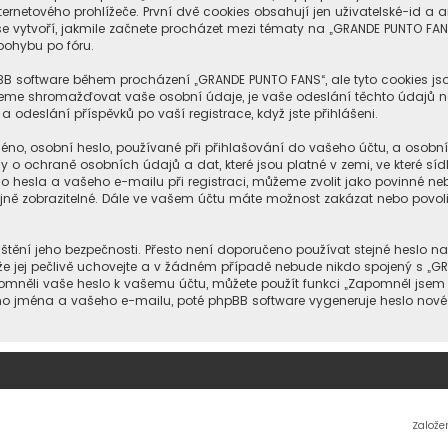
netového prohlížeče. První dvě cookies obsahují jen uživatelské-id a an
e vytvoří, jakmile začnete procházet mezi tématy na „GRANDE PUNTO FANS
 pohybu po fóru.
hpBB software během procházení „GRANDE PUNTO FANS“, ale tyto cookies j
ůžeme shromažďovat vaše osobní údaje, je vaše odeslání těchto údajů n
 odeslání příspěvků po vaší registrace, když jste přihlášeni.
no, osobní heslo, používané při přihlašování do vašeho účtu, a osobn
o ochraně osobních údajů a dat, které jsou platné v zemi, ve které sí
 hesla a vašeho e-mailu při registraci, můžeme zvolit jako povinné n
jně zobrazitelné. Dále ve vašem účtu máte možnost zakázat nebo povol
štění jeho bezpečnosti. Přesto není doporučeno používat stejné heslo na
e jej pečlivě uchovejte a v žádném případě nebude nikdo spojený s „GRAN
pomněli vaše heslo k vašemu účtu, můžete použít funkci „Zapomněl jse
o jména a vašeho e-mailu, poté phpBB software vygeneruje heslo nové 
Založe