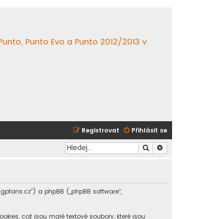
 Punto, Punto Evo a Punto 2012/2013 v
Registrovat
Přihlásit se
Hledat
Pokročilé hledání
m.gpfans.cz”) a phpBB („phpBB software“,
ies, což jsou malé textové soubory, které jsou