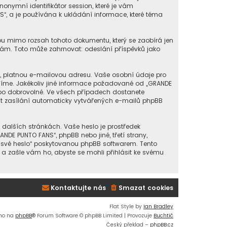
onymní identifikátor session, které je vám
“, a je používána k ukládání informace, které téma
sou mimo rozsah tohoto dokumentu, který se zaobírá jen
ám. Toto může zahrnovat: odeslání příspěvků jako
í, platnou e-mailovou adresu. Vaše osobní údaje pro
dlíme. Jakékoliv jiné informace požadované od „GRANDE
ebo dobrovolné. Ve všech případech dostanete
it zasílání automaticky vytvářených e-mailů phpBB
 dalších stránkách. Vaše heslo je prostředek
DE PUNTO FANS“, phpBB nebo jiné, třetí strany,
m své heslo“ poskytovanou phpBB softwarem. Tento
a zašle vám ho, abyste se mohli přihlásit ke svému
Kontaktujte nás
Smazat cookies
Flat Style by
Ian Bradley
no na
phpBB
® Forum Software © phpBB Limited | Provozuje
Buchtič
Český překlad –
phpBB.cz