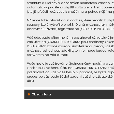
stáhnuty a uloženy v dočasných souborech vašeho inter
automaticky přiděleno phpBB softwarem. Třetí cookie s
jste již přečetli, což vede k snažšímu a pohodlnějšímu
Můžeme také vytvořit další cookies, které nepatří k p
soubory, které vytvořilo phpBB. Druhá možnost jak m
anonymní uživatel, registrace na „GRANDE PUNTO FANS“ a
Váš účet bude přinejmenším obsahovat uživatelské jmé
váš účet na „GRANDE PUNTO FANS“ jsou chráněny zákony 
PUNTO FANS“ kromě vašeho uživatelského jména, vašeho
možnost rozhodnout, zda-li tyto informace budou veře
softwarem na váš e-mail.
Vaše heslo je zašifrováno (jednosměrný hash) pro zaji
k přístupu k vašemu účtu na „GRANDE PUNTO FANS“, takž
požadovat od vás vaše heslo. V případě, že byste za
proces po vás bude žádat zadaní vašeho uživatelskéh
účtu.
Obsah fóra