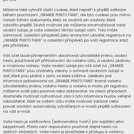
Můžeme také vytvořit další cookies, které nepatří k phpBB software
během procházení „GRANDE PUNTO FANS“, ale tyto cookies jsou mimo
rozsah tohoto dokumentu, který se zaobírá jen soubory, které
vytvořilo phpBB. Druhá možnost jak můžeme shromažďovat vaše
osobní údaje, je vaše odeslání těchto údajů nám. Toto může
zahrnovat: odeslání příspěvků jako anonymní uživatel, registrace na
„GRANDE PUNTO FANS“ a odeslání příspěvků po vaší registrace, když
jste přihlášeni.
Váš účet bude přinejmenším obsahovat uživatelské jméno, osobní
heslo, používané při přihlašování do vašeho účtu, a osobní, platnou
e-mailovou adresu. Vaše osobní údaje pro váš účet na „GRANDE
PUNTO FANS“ jsou chráněny zákony o ochraně osobních údajů a
dat, které jsou platné v zemi, ve které sídlíme. Jakékoliv jiné
informace požadované od „GRANDE PUNTO FANS“ kromě vašeho
uživatelského jména, vašeho hesla a vašeho e-mailu při registraci,
můžeme zvolit jako povinné nebo dobrovolné. Ve všech případech
dostanete možnost rozhodnout, zda-li tyto informace budou veřejně
zobrazitelné. Dále ve vašem účtu máte možnost zakázat nebo
povolit zasílání automaticky vytvářených e-mailů phpBB softwarem
na váš e-mail.
Vaše heslo je zašifrováno (jednosměrný hash) pro zajištění jeho
bezpečnosti. Přesto není doporučeno používat stejné heslo na
dalších stránkách. Vaše heslo je prostředek k přístupu k vašemu