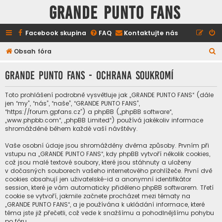
GRANDE PUNTO FANS
Facebook skupina
FAQ
Kontaktujte nás
H
Obsah fóra
l
GRANDE PUNTO FANS - Ochrana soukromí
e
d
Toto prohlášení podrobně vysvětluje jak „GRANDE PUNTO FANS“ (dále
a
jen “my”, “nás”, “naše”, “GRANDE PUNTO FANS”,
“https://forum.gpfans.cz”) a phpBB („phpBB software“,
t
„www.phpbb.com“, „phpBB Limited“) používá jakékoliv informace
shromážděné během každé vaší návštěvy.
Vaše osobní údaje jsou shromážděny dvěma způsoby. Prvním při
vstupu na „GRANDE PUNTO FANS“, kdy phpBB vytvoří několik cookies,
což jsou malé textové soubory, které jsou stáhnuty a uloženy
v dočasných souborech vašeho internetového prohlížeče. První dvě
cookies obsahují jen uživatelské-id a anonymní identifikátor
session, které je vám automaticky přiděleno phpBB softwarem. Třetí
cookie se vytvoří, jakmile začnete procházet mezi tématy na
„GRANDE PUNTO FANS“, a je používána k ukládání informace, které
téma jste již přečetli, což vede k snažšímu a pohodlnějšímu pohybu
po fóru.