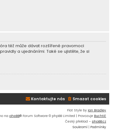
r fóra též může dávat rozšířené pravomoci
ravidly a ujednáními. Také se ujistěte, že si
Kontaktujte nás
Smazat cookies
Flat Style by
Ian Bradley
no na
phpBB
® Forum Software © phpBB Limited | Provozuje
Buchtič
Český překlad –
phpBB.cz
Soukromí
|
Podmínky