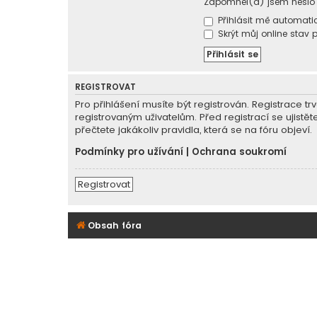
Zapomněl(a) jsem heslo
Přihlásit mě automatic
Skrýt můj online stav p
REGISTROVAT
Pro přihlášení musíte být registrován. Registrace 
registrovaným uživatelům. Před registrací se ujistět
přečtete jakákoliv pravidla, která se na fóru objeví.
Podmínky pro užívání
|
Ochrana soukromí
Registrovat
Obsah fóra