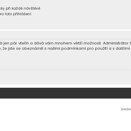
ky při každé návštěvě
ro toto přihlášení
trvá jen pár vteřin a dává vám mnohem větší možnosti. Administráto
e, že jste se obeznámili s našimi podmínkami pro použití a s dalšími p
Založe