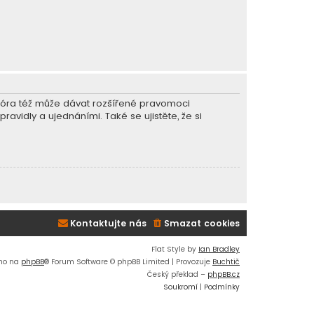
r fóra též může dávat rozšířené pravomoci
ravidly a ujednáními. Také se ujistěte, že si
Kontaktujte nás
Smazat cookies
Flat Style by
Ian Bradley
no na
phpBB
® Forum Software © phpBB Limited | Provozuje
Buchtič
Český překlad –
phpBB.cz
Soukromí
|
Podmínky