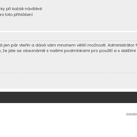
ky při každé návštěvě
ro toto přihlášení
trvá jen pár vteřin a dává vám mnohem větší možnosti. Administráto
e, že jste se obeznámili s našimi podmínkami pro použití a s dalšími p
Založe