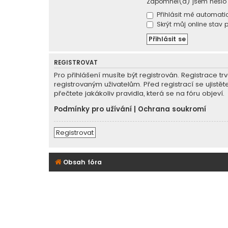
Zapomněl(a) jsem heslo
Přihlásit mě automatic
Skrýt můj online stav p
REGISTROVAT
Pro přihlášení musíte být registrován. Registrace 
registrovaným uživatelům. Před registrací se ujistět
přečtete jakákoliv pravidla, která se na fóru objeví.
Podmínky pro užívání
|
Ochrana soukromí
Registrovat
Obsah fóra