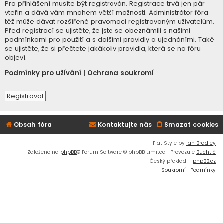
Pro přihlášení musíte být registrován. Registrace trvá jen pár
vteřin a dává vám mnohem větší možnosti. Administrátor fóra
též může dávat rozšířené pravomoci registrovaným uživatelům.
Před registrací se ujistěte, že jste se obeznámili s našimi
podmínkami pro použití a s dalšími pravidly a ujednáními. Také
se ujistěte, že si přečtete jakákoliv pravidla, která se na fóru
objeví.
Podmínky pro užívání
|
Ochrana soukromí
Registrovat
Obsah fóra
Kontaktujte nás
Smazat cookies
Flat Style by
Ian Bradley
Založeno na
phpBB
® Forum Software © phpBB Limited | Provozuje
Buchtič
Český překlad –
phpBB.cz
Soukromí
|
Podmínky