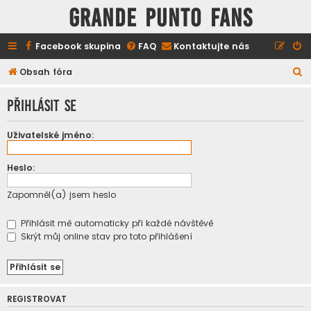
GRANDE PUNTO FANS
Facebook skupina
FAQ
Kontaktujte nás
H
Obsah fóra
l
Přihlásit se
e
d
Uživatelské jméno:
a
t
Heslo:
Zapomněl(a) jsem heslo
Přihlásit mě automaticky při každé návštěvě
Skrýt můj online stav pro toto přihlášení
REGISTROVAT