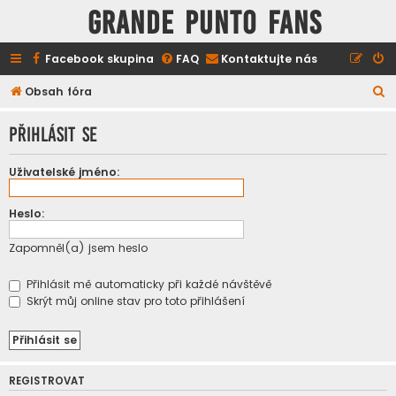
GRANDE PUNTO FANS
Facebook skupina
FAQ
Kontaktujte nás
H
Obsah fóra
l
Přihlásit se
e
d
Uživatelské jméno:
a
t
Heslo:
Zapomněl(a) jsem heslo
Přihlásit mě automaticky při každé návštěvě
Skrýt můj online stav pro toto přihlášení
REGISTROVAT