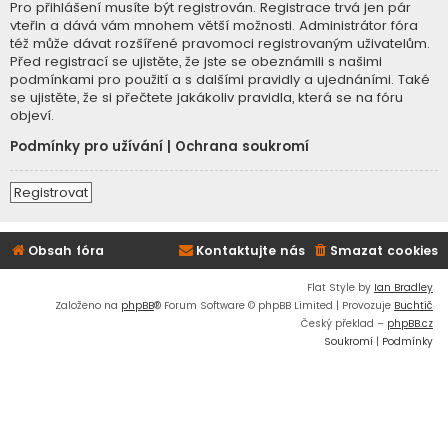
Pro přihlášení musíte být registrován. Registrace trvá jen pár
vteřin a dává vám mnohem větší možnosti. Administrátor fóra
též může dávat rozšířené pravomoci registrovaným uživatelům.
Před registrací se ujistěte, že jste se obeznámili s našimi
podmínkami pro použití a s dalšími pravidly a ujednáními. Také
se ujistěte, že si přečtete jakákoliv pravidla, která se na fóru
objeví.
Podmínky pro užívání
|
Ochrana soukromí
Registrovat
Obsah fóra
Kontaktujte nás
Smazat cookies
Flat Style by
Ian Bradley
Založeno na
phpBB
® Forum Software © phpBB Limited | Provozuje
Buchtič
Český překlad –
phpBB.cz
Soukromí
|
Podmínky