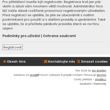
Pro přihlášení musíte být registrován. Registrace trvá jen pár
vteřin a dává vám mnohem větší možnosti. Administrátor fóra
též může dávat rozšířené pravomoci registrovaným uživatelům.
Před registrací se ujistěte, že jste se obeznámili s našimi
podmínkami pro použití a s dalšími pravidly a ujednáními. Také
se ujistěte, že si přečtete jakákoliv pravidla, která se na fóru
objeví.
Podmínky pro užívání
|
Ochrana soukromí
Registrovat
Obsah fóra
Kontaktujte nás
Smazat cookies
Flat Style by
Ian Bradley
Založeno na
phpBB
® Forum Software © phpBB Limited | Provozuje
Buchtič
Český překlad –
phpBB.cz
Soukromí
|
Podmínky