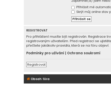
Zapomněl(a) jsem heslo
Přihlásit mě automatic
Skrýt můj online stav p
REGISTROVAT
Pro přihlášení musíte být registrován. Registrace 
registrovaným uživatelům. Před registrací se ujistět
přečtete jakákoliv pravidla, která se na fóru objeví.
Podmínky pro užívání
|
Ochrana soukromí
Registrovat
Obsah fóra