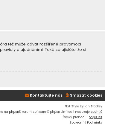
r fóra též může dávat rozšířené pravomoci
ravidly a ujednáními. Také se ujistěte, že si
Kontaktujte nás
Smazat cookies
Flat Style by
Ian Bradley
no na
phpBB
® Forum Software © phpBB Limited | Provozuje
Buchtič
Český překlad –
phpBB.cz
Soukromí
|
Podmínky