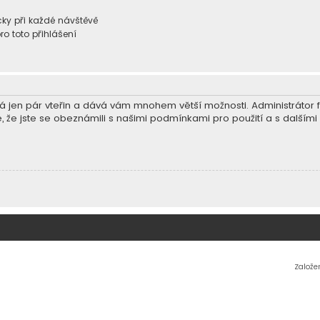
ky při každé návštěvě
ro toto přihlášení
trvá jen pár vteřin a dává vám mnohem větší možnosti. Administráto
e, že jste se obeznámili s našimi podmínkami pro použití a s dalšími p
Založe