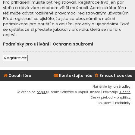
Pro přihlášení musíte být registrován. Registrace trvá jen pár
vteřin a dává vám mnohem větší možnosti. Administrátor fóra
též může dávat rozšířené pravomoci registrovaným uživatelům.
Před registrací se ujistěte, že jste se obeznámili s našimi
podmínkami pro použití a s dalšími pravidly a ujednáními. Také
se ujistěte, že si přečtete jakákoliv pravidla, která se na fóru
objeví.
Podmínky pro užívání
|
Ochrana soukromí
Registrovat
Obsah fóra
Kontaktujte nás
Smazat cookies
Flat Style by
Ian Bradley
Založeno na
phpBB
® Forum Software © phpBB Limited | Provozuje
Buchtič
Český překlad –
phpBB.cz
Soukromí
|
Podmínky