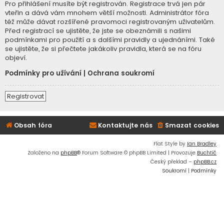
Pro přihlášení musíte být registrován. Registrace trvá jen pár
vteřin a dává vám mnohem větší možnosti. Administrátor fóra
též může dávat rozšířené pravomoci registrovaným uživatelům.
Před registrací se ujistěte, že jste se obeznámili s našimi
podmínkami pro použití a s dalšími pravidly a ujednáními. Také
se ujistěte, že si přečtete jakákoliv pravidla, která se na fóru
objeví.
Podmínky pro užívání
|
Ochrana soukromí
Registrovat
Obsah fóra
Kontaktujte nás
Smazat cookies
Flat Style by
Ian Bradley
Založeno na
phpBB
® Forum Software © phpBB Limited | Provozuje
Buchtič
Český překlad –
phpBB.cz
Soukromí
|
Podmínky