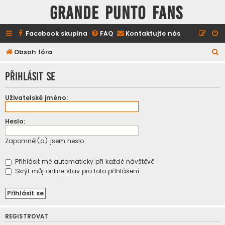
GRANDE PUNTO FANS
Facebook skupina
FAQ
Kontaktujte nás
H
Obsah fóra
l
Přihlásit se
e
d
Uživatelské jméno:
a
t
Heslo:
Zapomněl(a) jsem heslo
Přihlásit mě automaticky při každé návštěvě
Skrýt můj online stav pro toto přihlášení
REGISTROVAT