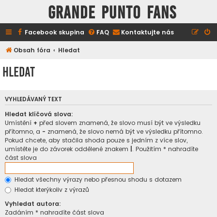
GRANDE PUNTO FANS
Facebook skupina
FAQ
Kontaktujte nás
Obsah fóra
Hledat
Hledat
VYHLEDÁVANÝ TEXT
Hledat klíčová slova:
Umístění
+
před slovem znamená, že slovo musí být ve výsledku
přítomno, a
-
znamená, že slovo nemá být ve výsledku přítomno.
Pokud chcete, aby stačila shoda pouze s jedním z více slov,
umístěte je do závorek oddělené znakem
|
. Použitím * nahradíte
část slova
Hledat všechny výrazy nebo přesnou shodu s dotazem
Hledat kterýkoliv z výrazů
Vyhledat autora:
Zadáním * nahradíte část slova