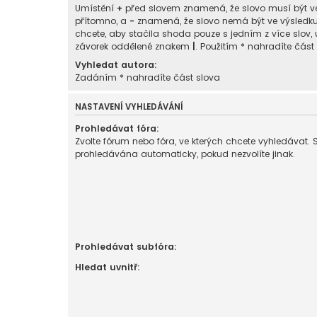
Umístění
+
před slovem znamená, že slovo musí být v
přítomno, a
-
znamená, že slovo nemá být ve výsledk
chcete, aby stačila shoda pouze s jedním z více slov, 
závorek oddělené znakem
|
. Použitím * nahradíte část
Vyhledat autora:
Zadáním * nahradíte část slova
NASTAVENÍ VYHLEDÁVÁNÍ
Prohledávat fóra:
Zvolte fórum nebo fóra, ve kterých chcete vyhledávat. 
prohledávána automaticky, pokud nezvolíte jinak.
Prohledávat subfóra:
Hledat uvnitř: