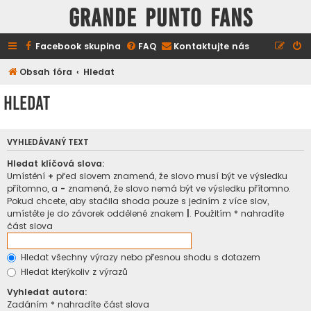
GRANDE PUNTO FANS
Facebook skupina
FAQ
Kontaktujte nás
Obsah fóra
Hledat
Hledat
VYHLEDÁVANÝ TEXT
Hledat klíčová slova:
Umístění
+
před slovem znamená, že slovo musí být ve výsledku
přítomno, a
-
znamená, že slovo nemá být ve výsledku přítomno.
Pokud chcete, aby stačila shoda pouze s jedním z více slov,
umístěte je do závorek oddělené znakem
|
. Použitím * nahradíte
část slova
Hledat všechny výrazy nebo přesnou shodu s dotazem
Hledat kterýkoliv z výrazů
Vyhledat autora:
Zadáním * nahradíte část slova