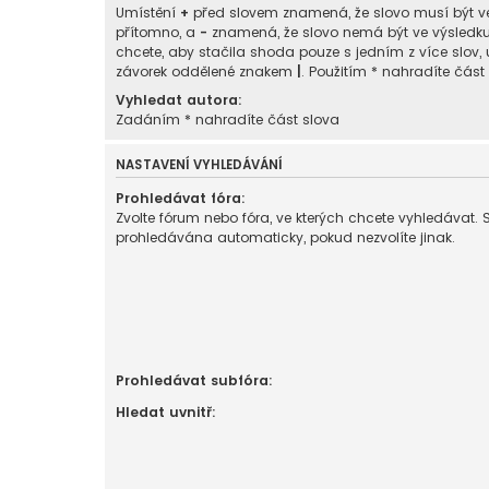
Umístění
+
před slovem znamená, že slovo musí být v
přítomno, a
-
znamená, že slovo nemá být ve výsledk
chcete, aby stačila shoda pouze s jedním z více slov, 
závorek oddělené znakem
|
. Použitím * nahradíte část
Vyhledat autora:
Zadáním * nahradíte část slova
NASTAVENÍ VYHLEDÁVÁNÍ
Prohledávat fóra:
Zvolte fórum nebo fóra, ve kterých chcete vyhledávat. 
prohledávána automaticky, pokud nezvolíte jinak.
Prohledávat subfóra:
Hledat uvnitř: