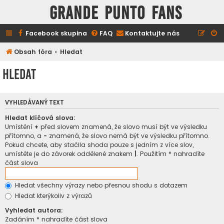
GRANDE PUNTO FANS
Facebook skupina
FAQ
Kontaktujte nás
Obsah fóra
Hledat
Hledat
VYHLEDÁVANÝ TEXT
Hledat klíčová slova:
Umístění
+
před slovem znamená, že slovo musí být ve výsledku
přítomno, a
-
znamená, že slovo nemá být ve výsledku přítomno.
Pokud chcete, aby stačila shoda pouze s jedním z více slov,
umístěte je do závorek oddělené znakem
|
. Použitím * nahradíte
část slova
Hledat všechny výrazy nebo přesnou shodu s dotazem
Hledat kterýkoliv z výrazů
Vyhledat autora:
Zadáním * nahradíte část slova