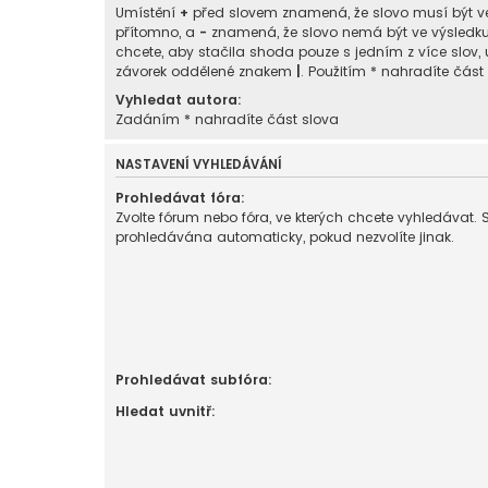
Umístění
+
před slovem znamená, že slovo musí být v
přítomno, a
-
znamená, že slovo nemá být ve výsledk
chcete, aby stačila shoda pouze s jedním z více slov, 
závorek oddělené znakem
|
. Použitím * nahradíte část
Vyhledat autora:
Zadáním * nahradíte část slova
NASTAVENÍ VYHLEDÁVÁNÍ
Prohledávat fóra:
Zvolte fórum nebo fóra, ve kterých chcete vyhledávat. 
prohledávána automaticky, pokud nezvolíte jinak.
Prohledávat subfóra:
Hledat uvnitř: