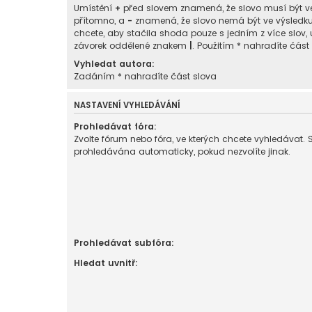
Umístění
+
před slovem znamená, že slovo musí být v
přítomno, a
-
znamená, že slovo nemá být ve výsledk
chcete, aby stačila shoda pouze s jedním z více slov, 
závorek oddělené znakem
|
. Použitím * nahradíte část
Vyhledat autora:
Zadáním * nahradíte část slova
NASTAVENÍ VYHLEDÁVÁNÍ
Prohledávat fóra:
Zvolte fórum nebo fóra, ve kterých chcete vyhledávat. 
prohledávána automaticky, pokud nezvolíte jinak.
Prohledávat subfóra:
Hledat uvnitř: