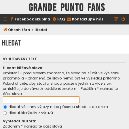
GRANDE PUNTO FANS
Facebook skupina
FAQ
Kontaktujte nás
Obsah fóra
Hledat
Hledat
VYHLEDÁVANÝ TEXT
Hledat klíčová slova:
Umístění
+
před slovem znamená, že slovo musí být ve výsledku
přítomno, a
-
znamená, že slovo nemá být ve výsledku přítomno.
Pokud chcete, aby stačila shoda pouze s jedním z více slov,
umístěte je do závorek oddělené znakem
|
. Použitím * nahradíte
část slova
Hledat všechny výrazy nebo přesnou shodu s dotazem
Hledat kterýkoliv z výrazů
Vyhledat autora:
Zadáním * nahradíte část slova