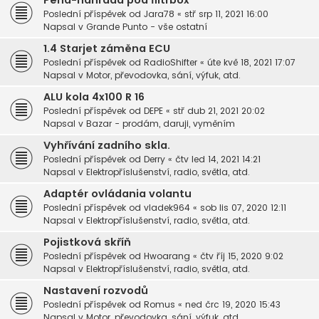
Pěna-náhrada pod filtrbox
Poslední příspěvek od
Jara78
«
stř srp 11, 2021 16:00
Napsal v
Grande Punto - vše ostatní
1.4 Starjet záměna ECU
Poslední příspěvek od
RadioShifter
«
úte kvě 18, 2021 17:07
Napsal v
Motor, převodovka, sání, výfuk, atd.
ALU kola 4x100 R 16
Poslední příspěvek od
DEPE
«
stř dub 21, 2021 20:02
Napsal v
Bazar - prodám, daruji, vyměním
Vyhřívání zadního skla.
Poslední příspěvek od
Derry
«
čtv led 14, 2021 14:21
Napsal v
Elektropříslušenství, radio, světla, atd.
Adaptér ovládania volantu
Poslední příspěvek od
vladek964
«
sob lis 07, 2020 12:11
Napsal v
Elektropříslušenství, radio, světla, atd.
Pojistková skříň
Poslední příspěvek od
Hwoarang
«
čtv říj 15, 2020 9:02
Napsal v
Elektropříslušenství, radio, světla, atd.
Nastavení rozvodů
Poslední příspěvek od
Romus
«
ned črc 19, 2020 15:43
Napsal v
Motor, převodovka, sání, výfuk, atd.