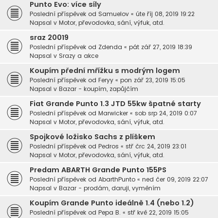
Punto Evo: více síly
Poslední příspěvek od
Samuelov
«
úte říj 08, 2019 19:22
Napsal v
Motor, převodovka, sání, výfuk, atd.
sraz 20019
Poslední příspěvek od
Zdenda
«
pát zář 27, 2019 18:39
Napsal v
Srazy a akce
Koupím přední mřížku s modrým logem
Poslední příspěvek od
Feryy
«
pon zář 23, 2019 15:05
Napsal v
Bazar - koupím, zapůjčím
Fiat Grande Punto 1.3 JTD 55kw špatné starty
Poslední příspěvek od
Marwicker
«
sob srp 24, 2019 0:07
Napsal v
Motor, převodovka, sání, výfuk, atd.
Spojkové ložisko Sachs z plíškem
Poslední příspěvek od
Pedros
«
stř črc 24, 2019 23:01
Napsal v
Motor, převodovka, sání, výfuk, atd.
Predam ABARTH Grande Punto 155PS
Poslední příspěvek od
AbarthPunto
«
ned čer 09, 2019 22:07
Napsal v
Bazar - prodám, daruji, vyměním
Koupím Grande Punto ideálně 1.4 (nebo 1.2)
Poslední příspěvek od
Pepa B.
«
stř kvě 22, 2019 15:05