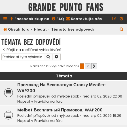
GRANDE PUNTO FANS
Facebook skupina
FAQ
Kontaktujte nás
H
Obsah fóra
Hledat
Témata bez odpovědí
l
Témata bez odpovědí
e
Přejít na rozšířené vyhledávání
d
Hledat
Pokročilé hledání
a
t
Nalezeno 88 výsledků hledání
1
2
Další
Témata
Промокод На Бесплатную Ставку Мелбет:
WAP200
Poslední příspěvek od
myjkoelspok
«
ned srp 02, 2026 22:08
Napsal v
Pravidla na fóru
Melbet Бесплатный Промокод: WAP200
Poslední příspěvek od
myjkoelspok
«
ned srp 02, 2026 19:29
Napsal v
Pravidla na fóru