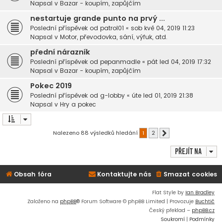
Napsal v
Bazar - koupím, zapůjčím
nestartuje grande punto na prvý ...
Poslední příspěvek od
patrol01
«
sob kvě 04, 2019 11:23
Napsal v
Motor, převodovka, sání, výfuk, atd.
přední nárazník
Poslední příspěvek od
pepanmadle
«
pát led 04, 2019 17:32
Napsal v
Bazar - koupím, zapůjčím
Pokec 2019
Poslední příspěvek od
g-lobby
«
úte led 01, 2019 21:38
Napsal v
Hry a pokec
Nalezeno 88 výsledků hledání
1
2
Další
Přejít na
Obsah fóra
Kontaktujte nás
Smazat cookies
Flat Style by
Ian Bradley
Založeno na
phpBB
® Forum Software © phpBB Limited | Provozuje
Buchtič
Český překlad –
phpBB.cz
Soukromí
|
Podmínky