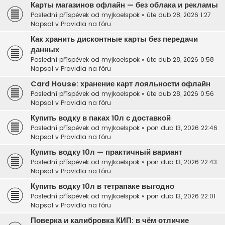
Карты магазинов офлайн — без облака и рекламы
Poslední příspěvek od
myjkoelspok
«
úte dub 28, 2026 1:27
Napsal v
Pravidla na fóru
Как хранить дисконтные карты без передачи
данных
Poslední příspěvek od
myjkoelspok
«
úte dub 28, 2026 0:58
Napsal v
Pravidla na fóru
Card House: хранение карт лояльности офлайн
Poslední příspěvek od
myjkoelspok
«
úte dub 28, 2026 0:56
Napsal v
Pravidla na fóru
Купить водку в паках 10л с доставкой
Poslední příspěvek od
myjkoelspok
«
pon dub 13, 2026 22:46
Napsal v
Pravidla na fóru
Купить водку 10л — практичный вариант
Poslední příspěvek od
myjkoelspok
«
pon dub 13, 2026 22:43
Napsal v
Pravidla na fóru
Купить водку 10л в тетрапаке выгодно
Poslední příspěvek od
myjkoelspok
«
pon dub 13, 2026 22:01
Napsal v
Pravidla na fóru
Поверка и калибровка КИП: в чём отличие