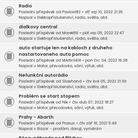
Radio
Poslední příspěvek od
Pavlovt82
«
stř srp 10, 2022 21:35
Napsal v
Elektropříslušenství, radio, světla, atd.
dialkovy central
Poslední příspěvek od
Marek89
«
pát srp 05, 2022 22:47
Napsal v
Elektropříslušenství, radio, světla, atd.
auto startuje len na kabloch z druheho
nastartovaneho auta pomoc
Poslední příspěvek od
MArtin1414
«
pon črc 04, 2022 16:28
Napsal v
Motor, převodovka, sání, výfuk, atd.
Nefunkční autorádio
Poslední příspěvek od
Slowhand
«
čtv kvě 05, 2022 21:39
Napsal v
Elektropříslušenství, radio, světla, atd.
Problém se start stopem
Poslední příspěvek od
Nik
«
čtv dub 07, 2022 18:27
Napsal v
Motor, převodovka, sání, výfuk, atd.
Prahy - Abarth
Poslední příspěvek od
Praxus
«
čtv zář 16, 2021 5:46
Napsal v
Bazar - prodám, daruji, vyměním