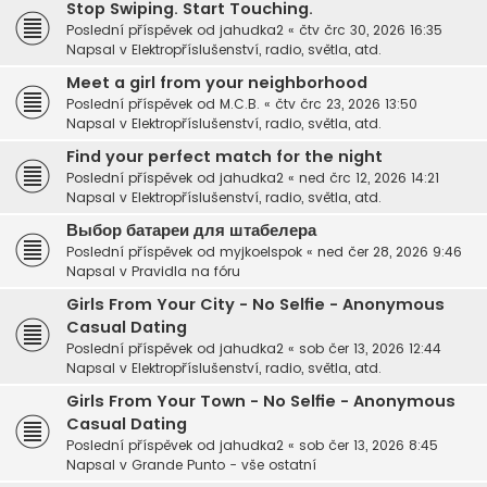
Stop Swiping. Start Touching.
Poslední příspěvek od
jahudka2
«
čtv črc 30, 2026 16:35
Napsal v
Elektropříslušenství, radio, světla, atd.
Meet a girl from your neighborhood
Poslední příspěvek od
M.C.B.
«
čtv črc 23, 2026 13:50
Napsal v
Elektropříslušenství, radio, světla, atd.
Find your perfect match for the night
Poslední příspěvek od
jahudka2
«
ned črc 12, 2026 14:21
Napsal v
Elektropříslušenství, radio, světla, atd.
Выбор батареи для штабелера
Poslední příspěvek od
myjkoelspok
«
ned čer 28, 2026 9:46
Napsal v
Pravidla na fóru
Girls From Your City - No Selfie - Anonymous
Casual Dating
Poslední příspěvek od
jahudka2
«
sob čer 13, 2026 12:44
Napsal v
Elektropříslušenství, radio, světla, atd.
Girls From Your Town - No Selfie - Anonymous
Casual Dating
Poslední příspěvek od
jahudka2
«
sob čer 13, 2026 8:45
Napsal v
Grande Punto - vše ostatní