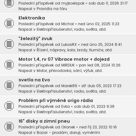
Poslední příspěvek od
myjkoelspok
«
sob dub 11, 2026 21:17
Napsal v
Pravidla na fóru
Elektronika
Poslední příspěvek od
Michal
«
ned úno 02, 2025 11:23
Napsal v
Elektropříslušenství, radio, světla, atd.
"železitý" zvuk
Poslední příspěvek od
LukasRX
«
ned úno 25, 2024 8:41
Napsal v
Řízení, nápravy, kola, brzdy, tlumiče, atd.
Motor 1,4, rv 07 Vibrace motor + dojezd
Poslední příspěvek od
MIRDUK
«
pon led 08, 2024 10:26
Napsal v
Motor, převodovka, sání, výfuk, atd.
svetla na Evo
Poslední příspěvek od
Marek89
«
stř dub 05, 2023 17:23
Napsal v
Elektropříslušenství, radio, světla, atd.
Problém při výměně origo rádia
Poslední příspěvek od
Evka
«
sob dub 01, 2023 9:38
Napsal v
Elektropříslušenství, radio, světla, atd.
16" disky a zimní pneu
Poslední příspěvek od
Orionek
«
ned říj 23, 2022 10:16
Napsal v
Bazar - prodám, daruji, vyměním