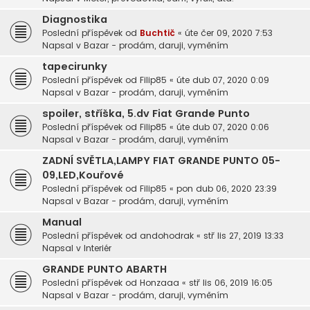
Diagnostika
Poslední příspěvek od
Buchtič
«
úte čer 09, 2020 7:53
Napsal v
Bazar - prodám, daruji, vyměním
tapecirunky
Poslední příspěvek od
Filip85
«
úte dub 07, 2020 0:09
Napsal v
Bazar - prodám, daruji, vyměním
spoiler, stříška, 5.dv Fiat Grande Punto
Poslední příspěvek od
Filip85
«
úte dub 07, 2020 0:06
Napsal v
Bazar - prodám, daruji, vyměním
ZADNÍ SVĚTLA,LAMPY FIAT GRANDE PUNTO 05-
09,LED,Kouřové
Poslední příspěvek od
Filip85
«
pon dub 06, 2020 23:39
Napsal v
Bazar - prodám, daruji, vyměním
Manual
Poslední příspěvek od
andohodrak
«
stř lis 27, 2019 13:33
Napsal v
Interiér
GRANDE PUNTO ABARTH
Poslední příspěvek od
Honzaaa
«
stř lis 06, 2019 16:05
Napsal v
Bazar - prodám, daruji, vyměním