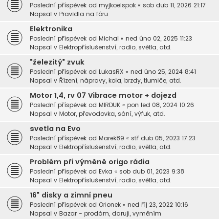
Poslední příspěvek od
myjkoelspok
«
sob dub 11, 2026 21:17
Napsal v
Pravidla na fóru
Elektronika
Poslední příspěvek od
Michal
«
ned úno 02, 2025 11:23
Napsal v
Elektropříslušenství, radio, světla, atd.
"železitý" zvuk
Poslední příspěvek od
LukasRX
«
ned úno 25, 2024 8:41
Napsal v
Řízení, nápravy, kola, brzdy, tlumiče, atd.
Motor 1,4, rv 07 Vibrace motor + dojezd
Poslední příspěvek od
MIRDUK
«
pon led 08, 2024 10:26
Napsal v
Motor, převodovka, sání, výfuk, atd.
svetla na Evo
Poslední příspěvek od
Marek89
«
stř dub 05, 2023 17:23
Napsal v
Elektropříslušenství, radio, světla, atd.
Problém při výměně origo rádia
Poslední příspěvek od
Evka
«
sob dub 01, 2023 9:38
Napsal v
Elektropříslušenství, radio, světla, atd.
16" disky a zimní pneu
Poslední příspěvek od
Orionek
«
ned říj 23, 2022 10:16
Napsal v
Bazar - prodám, daruji, vyměním