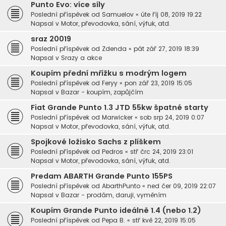
Punto Evo: více síly
Poslední příspěvek od
Samuelov
«
úte říj 08, 2019 19:22
Napsal v
Motor, převodovka, sání, výfuk, atd.
sraz 20019
Poslední příspěvek od
Zdenda
«
pát zář 27, 2019 18:39
Napsal v
Srazy a akce
Koupím přední mřížku s modrým logem
Poslední příspěvek od
Feryy
«
pon zář 23, 2019 15:05
Napsal v
Bazar - koupím, zapůjčím
Fiat Grande Punto 1.3 JTD 55kw špatné starty
Poslední příspěvek od
Marwicker
«
sob srp 24, 2019 0:07
Napsal v
Motor, převodovka, sání, výfuk, atd.
Spojkové ložisko Sachs z plíškem
Poslední příspěvek od
Pedros
«
stř črc 24, 2019 23:01
Napsal v
Motor, převodovka, sání, výfuk, atd.
Predam ABARTH Grande Punto 155PS
Poslední příspěvek od
AbarthPunto
«
ned čer 09, 2019 22:07
Napsal v
Bazar - prodám, daruji, vyměním
Koupím Grande Punto ideálně 1.4 (nebo 1.2)
Poslední příspěvek od
Pepa B.
«
stř kvě 22, 2019 15:05