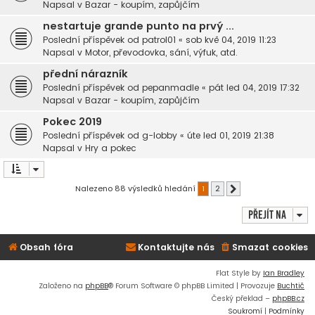
Napsal v
Bazar - koupím, zapůjčím
nestartuje grande punto na prvý ...
Poslední příspěvek od
patrol01
«
sob kvě 04, 2019 11:23
Napsal v
Motor, převodovka, sání, výfuk, atd.
přední nárazník
Poslední příspěvek od
pepanmadle
«
pát led 04, 2019 17:32
Napsal v
Bazar - koupím, zapůjčím
Pokec 2019
Poslední příspěvek od
g-lobby
«
úte led 01, 2019 21:38
Napsal v
Hry a pokec
Nalezeno 88 výsledků hledání
1
2
Další
Přejít na
Obsah fóra
Kontaktujte nás
Smazat cookies
Flat Style by
Ian Bradley
Založeno na
phpBB
® Forum Software © phpBB Limited | Provozuje
Buchtič
Český překlad –
phpBB.cz
Soukromí
|
Podmínky