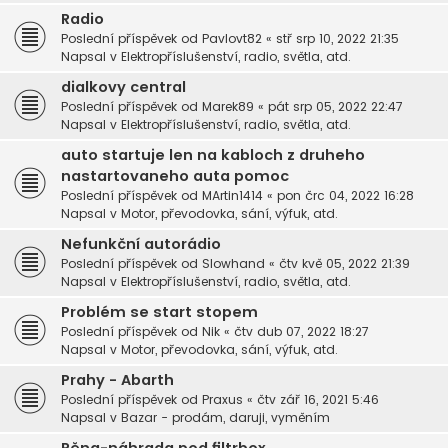
Radio
Poslední příspěvek od
Pavlovt82
«
stř srp 10, 2022 21:35
Napsal v
Elektropříslušenství, radio, světla, atd.
dialkovy central
Poslední příspěvek od
Marek89
«
pát srp 05, 2022 22:47
Napsal v
Elektropříslušenství, radio, světla, atd.
auto startuje len na kabloch z druheho
nastartovaneho auta pomoc
Poslední příspěvek od
MArtin1414
«
pon črc 04, 2022 16:28
Napsal v
Motor, převodovka, sání, výfuk, atd.
Nefunkční autorádio
Poslední příspěvek od
Slowhand
«
čtv kvě 05, 2022 21:39
Napsal v
Elektropříslušenství, radio, světla, atd.
Problém se start stopem
Poslední příspěvek od
Nik
«
čtv dub 07, 2022 18:27
Napsal v
Motor, převodovka, sání, výfuk, atd.
Prahy - Abarth
Poslední příspěvek od
Praxus
«
čtv zář 16, 2021 5:46
Napsal v
Bazar - prodám, daruji, vyměním