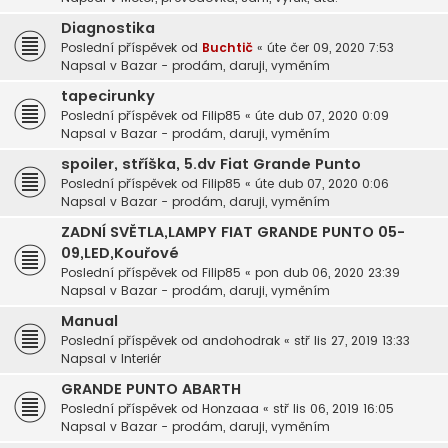
Diagnostika
Poslední příspěvek od
Buchtič
«
úte čer 09, 2020 7:53
Napsal v
Bazar - prodám, daruji, vyměním
tapecirunky
Poslední příspěvek od
Filip85
«
úte dub 07, 2020 0:09
Napsal v
Bazar - prodám, daruji, vyměním
spoiler, stříška, 5.dv Fiat Grande Punto
Poslední příspěvek od
Filip85
«
úte dub 07, 2020 0:06
Napsal v
Bazar - prodám, daruji, vyměním
ZADNÍ SVĚTLA,LAMPY FIAT GRANDE PUNTO 05-
09,LED,Kouřové
Poslední příspěvek od
Filip85
«
pon dub 06, 2020 23:39
Napsal v
Bazar - prodám, daruji, vyměním
Manual
Poslední příspěvek od
andohodrak
«
stř lis 27, 2019 13:33
Napsal v
Interiér
GRANDE PUNTO ABARTH
Poslední příspěvek od
Honzaaa
«
stř lis 06, 2019 16:05
Napsal v
Bazar - prodám, daruji, vyměním