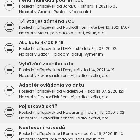
Pěna-náhrada pod filtrbox
Poslední příspěvek od
Jara78
«
stř srp 11, 2021 16:00
Napsal v
Grande Punto - vše ostatní
1.4 Starjet záměna ECU
Poslední příspěvek od
RadioShifter
«
úte kvě 18, 2021 17:07
Napsal v
Motor, převodovka, sání, výfuk, atd.
ALU kola 4x100 R 16
Poslední příspěvek od
DEPE
«
stř dub 21, 2021 20:02
Napsal v
Bazar - prodám, daruji, vyměním
Vyhřívání zadního skla.
Poslední příspěvek od
Derry
«
čtv led 14, 2021 14:21
Napsal v
Elektropříslušenství, radio, světla, atd.
Adaptér ovládania volantu
Poslední příspěvek od
vladek964
«
sob lis 07, 2020 12:11
Napsal v
Elektropříslušenství, radio, světla, atd.
Pojistková skříň
Poslední příspěvek od
Hwoarang
«
čtv říj 15, 2020 9:02
Napsal v
Elektropříslušenství, radio, světla, atd.
Nastavení rozvodů
Poslední příspěvek od
Romus
«
ned črc 19, 2020 15:43
Napsal v
Motor, převodovka, sání, výfuk, atd.