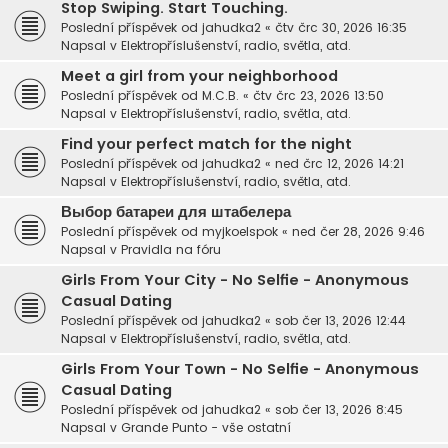
Stop Swiping. Start Touching.
Poslední příspěvek od
jahudka2
«
čtv črc 30, 2026 16:35
Napsal v
Elektropříslušenství, radio, světla, atd.
Meet a girl from your neighborhood
Poslední příspěvek od
M.C.B.
«
čtv črc 23, 2026 13:50
Napsal v
Elektropříslušenství, radio, světla, atd.
Find your perfect match for the night
Poslední příspěvek od
jahudka2
«
ned črc 12, 2026 14:21
Napsal v
Elektropříslušenství, radio, světla, atd.
Выбор батареи для штабелера
Poslední příspěvek od
myjkoelspok
«
ned čer 28, 2026 9:46
Napsal v
Pravidla na fóru
Girls From Your City - No Selfie - Anonymous
Casual Dating
Poslední příspěvek od
jahudka2
«
sob čer 13, 2026 12:44
Napsal v
Elektropříslušenství, radio, světla, atd.
Girls From Your Town - No Selfie - Anonymous
Casual Dating
Poslední příspěvek od
jahudka2
«
sob čer 13, 2026 8:45
Napsal v
Grande Punto - vše ostatní