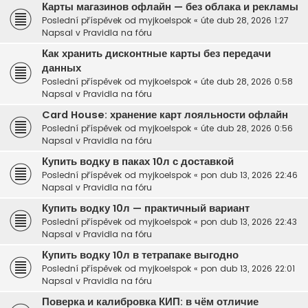
Карты магазинов офлайн — без облака и рекламы
Poslední příspěvek od
myjkoelspok
«
úte dub 28, 2026 1:27
Napsal v
Pravidla na fóru
Как хранить дисконтные карты без передачи
данных
Poslední příspěvek od
myjkoelspok
«
úte dub 28, 2026 0:58
Napsal v
Pravidla na fóru
Card House: хранение карт лояльности офлайн
Poslední příspěvek od
myjkoelspok
«
úte dub 28, 2026 0:56
Napsal v
Pravidla na fóru
Купить водку в паках 10л с доставкой
Poslední příspěvek od
myjkoelspok
«
pon dub 13, 2026 22:46
Napsal v
Pravidla na fóru
Купить водку 10л — практичный вариант
Poslední příspěvek od
myjkoelspok
«
pon dub 13, 2026 22:43
Napsal v
Pravidla na fóru
Купить водку 10л в тетрапаке выгодно
Poslední příspěvek od
myjkoelspok
«
pon dub 13, 2026 22:01
Napsal v
Pravidla na fóru
Поверка и калибровка КИП: в чём отличие