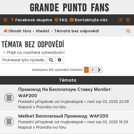
GRANDE PUNTO FANS
Facebook skupina
FAQ
Kontaktujte nás
H
Obsah fóra
Hledat
Témata bez odpovědí
l
Témata bez odpovědí
e
Přejít na rozšířené vyhledávání
d
Hledat
Pokročilé hledání
a
t
Nalezeno 88 výsledků hledání
1
2
Další
Témata
Промокод На Бесплатную Ставку Мелбет:
WAP200
Poslední příspěvek od
myjkoelspok
«
ned srp 02, 2026 22:08
Napsal v
Pravidla na fóru
Melbet Бесплатный Промокод: WAP200
Poslední příspěvek od
myjkoelspok
«
ned srp 02, 2026 19:29
Napsal v
Pravidla na fóru