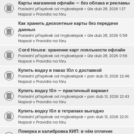
Карты магазинов офлайн — без облака и рекламы
Poslední příspěvek od
myjkoelspok
«
úte dub 28, 2026 1:27
Napsal v
Pravidla na fóru
Как хранить дисконтные карты без передачи
данных
Poslední příspěvek od
myjkoelspok
«
úte dub 28, 2026 0:58
Napsal v
Pravidla na fóru
Card House: хранение карт лояльности офлайн
Poslední příspěvek od
myjkoelspok
«
úte dub 28, 2026 0:56
Napsal v
Pravidla na fóru
Купить водку в паках 10л с доставкой
Poslední příspěvek od
myjkoelspok
«
pon dub 13, 2026 22:46
Napsal v
Pravidla na fóru
Купить водку 10л — практичный вариант
Poslední příspěvek od
myjkoelspok
«
pon dub 13, 2026 22:43
Napsal v
Pravidla na fóru
Купить водку 10л в тетрапаке выгодно
Poslední příspěvek od
myjkoelspok
«
pon dub 13, 2026 22:01
Napsal v
Pravidla na fóru
Поверка и калибровка КИП: в чём отличие