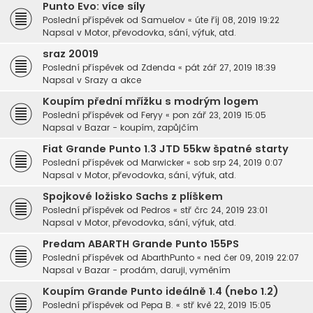
Punto Evo: více síly
Poslední příspěvek od
Samuelov
«
úte říj 08, 2019 19:22
Napsal v
Motor, převodovka, sání, výfuk, atd.
sraz 20019
Poslední příspěvek od
Zdenda
«
pát zář 27, 2019 18:39
Napsal v
Srazy a akce
Koupím přední mřížku s modrým logem
Poslední příspěvek od
Feryy
«
pon zář 23, 2019 15:05
Napsal v
Bazar - koupím, zapůjčím
Fiat Grande Punto 1.3 JTD 55kw špatné starty
Poslední příspěvek od
Marwicker
«
sob srp 24, 2019 0:07
Napsal v
Motor, převodovka, sání, výfuk, atd.
Spojkové ložisko Sachs z plíškem
Poslední příspěvek od
Pedros
«
stř črc 24, 2019 23:01
Napsal v
Motor, převodovka, sání, výfuk, atd.
Predam ABARTH Grande Punto 155PS
Poslední příspěvek od
AbarthPunto
«
ned čer 09, 2019 22:07
Napsal v
Bazar - prodám, daruji, vyměním
Koupím Grande Punto ideálně 1.4 (nebo 1.2)
Poslední příspěvek od
Pepa B.
«
stř kvě 22, 2019 15:05