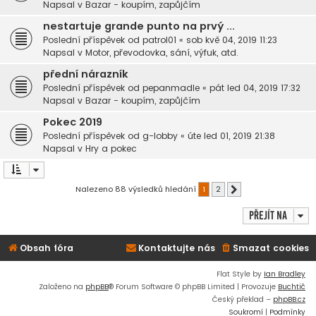
Napsal v
Bazar - koupím, zapůjčím
nestartuje grande punto na prvý ...
Poslední příspěvek od
patrol01
«
sob kvě 04, 2019 11:23
Napsal v
Motor, převodovka, sání, výfuk, atd.
přední nárazník
Poslední příspěvek od
pepanmadle
«
pát led 04, 2019 17:32
Napsal v
Bazar - koupím, zapůjčím
Pokec 2019
Poslední příspěvek od
g-lobby
«
úte led 01, 2019 21:38
Napsal v
Hry a pokec
Nalezeno 88 výsledků hledání
1
2
Další
Přejít na
Obsah fóra
Kontaktujte nás
Smazat cookies
Flat Style by
Ian Bradley
Založeno na
phpBB
® Forum Software © phpBB Limited | Provozuje
Buchtič
Český překlad –
phpBB.cz
Soukromí
|
Podmínky