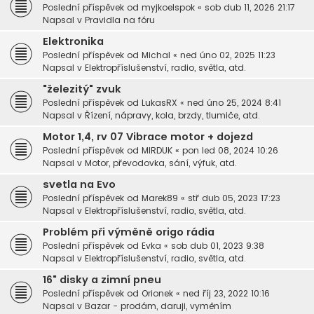
Poslední příspěvek od
myjkoelspok
«
sob dub 11, 2026 21:17
Napsal v
Pravidla na fóru
Elektronika
Poslední příspěvek od
Michal
«
ned úno 02, 2025 11:23
Napsal v
Elektropříslušenství, radio, světla, atd.
"železitý" zvuk
Poslední příspěvek od
LukasRX
«
ned úno 25, 2024 8:41
Napsal v
Řízení, nápravy, kola, brzdy, tlumiče, atd.
Motor 1,4, rv 07 Vibrace motor + dojezd
Poslední příspěvek od
MIRDUK
«
pon led 08, 2024 10:26
Napsal v
Motor, převodovka, sání, výfuk, atd.
svetla na Evo
Poslední příspěvek od
Marek89
«
stř dub 05, 2023 17:23
Napsal v
Elektropříslušenství, radio, světla, atd.
Problém při výměně origo rádia
Poslední příspěvek od
Evka
«
sob dub 01, 2023 9:38
Napsal v
Elektropříslušenství, radio, světla, atd.
16" disky a zimní pneu
Poslední příspěvek od
Orionek
«
ned říj 23, 2022 10:16
Napsal v
Bazar - prodám, daruji, vyměním