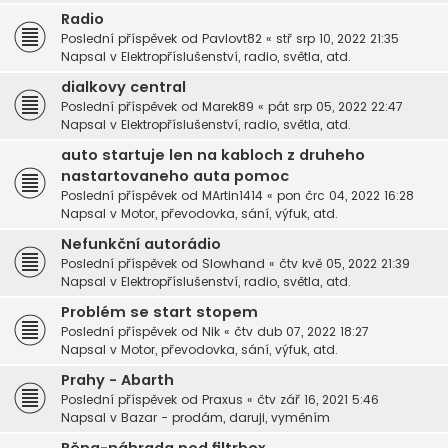
Radio
Poslední příspěvek od
Pavlovt82
«
stř srp 10, 2022 21:35
Napsal v
Elektropříslušenství, radio, světla, atd.
dialkovy central
Poslední příspěvek od
Marek89
«
pát srp 05, 2022 22:47
Napsal v
Elektropříslušenství, radio, světla, atd.
auto startuje len na kabloch z druheho
nastartovaneho auta pomoc
Poslední příspěvek od
MArtin1414
«
pon črc 04, 2022 16:28
Napsal v
Motor, převodovka, sání, výfuk, atd.
Nefunkční autorádio
Poslední příspěvek od
Slowhand
«
čtv kvě 05, 2022 21:39
Napsal v
Elektropříslušenství, radio, světla, atd.
Problém se start stopem
Poslední příspěvek od
Nik
«
čtv dub 07, 2022 18:27
Napsal v
Motor, převodovka, sání, výfuk, atd.
Prahy - Abarth
Poslední příspěvek od
Praxus
«
čtv zář 16, 2021 5:46
Napsal v
Bazar - prodám, daruji, vyměním