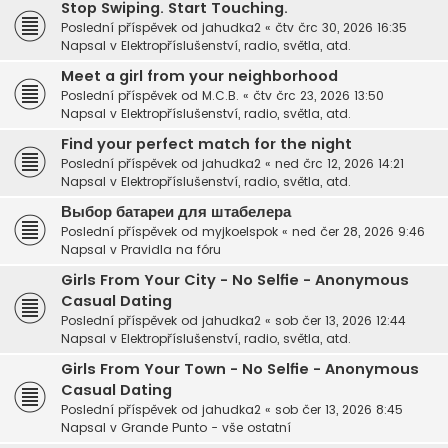
Stop Swiping. Start Touching.
Poslední příspěvek od
jahudka2
«
čtv črc 30, 2026 16:35
Napsal v
Elektropříslušenství, radio, světla, atd.
Meet a girl from your neighborhood
Poslední příspěvek od
M.C.B.
«
čtv črc 23, 2026 13:50
Napsal v
Elektropříslušenství, radio, světla, atd.
Find your perfect match for the night
Poslední příspěvek od
jahudka2
«
ned črc 12, 2026 14:21
Napsal v
Elektropříslušenství, radio, světla, atd.
Выбор батареи для штабелера
Poslední příspěvek od
myjkoelspok
«
ned čer 28, 2026 9:46
Napsal v
Pravidla na fóru
Girls From Your City - No Selfie - Anonymous
Casual Dating
Poslední příspěvek od
jahudka2
«
sob čer 13, 2026 12:44
Napsal v
Elektropříslušenství, radio, světla, atd.
Girls From Your Town - No Selfie - Anonymous
Casual Dating
Poslední příspěvek od
jahudka2
«
sob čer 13, 2026 8:45
Napsal v
Grande Punto - vše ostatní