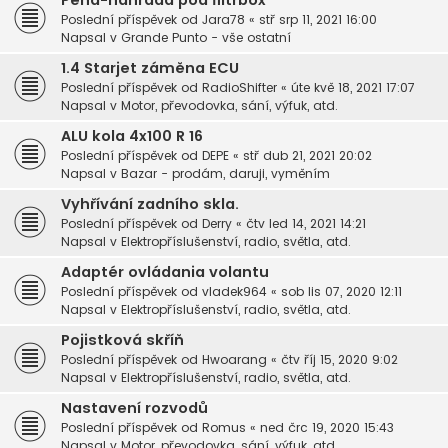
Pěna-náhrada pod filtrbox
Poslední příspěvek od
Jara78
«
stř srp 11, 2021 16:00
Napsal v
Grande Punto - vše ostatní
1.4 Starjet záměna ECU
Poslední příspěvek od
RadioShifter
«
úte kvě 18, 2021 17:07
Napsal v
Motor, převodovka, sání, výfuk, atd.
ALU kola 4x100 R 16
Poslední příspěvek od
DEPE
«
stř dub 21, 2021 20:02
Napsal v
Bazar - prodám, daruji, vyměním
Vyhřívání zadního skla.
Poslední příspěvek od
Derry
«
čtv led 14, 2021 14:21
Napsal v
Elektropříslušenství, radio, světla, atd.
Adaptér ovládania volantu
Poslední příspěvek od
vladek964
«
sob lis 07, 2020 12:11
Napsal v
Elektropříslušenství, radio, světla, atd.
Pojistková skříň
Poslední příspěvek od
Hwoarang
«
čtv říj 15, 2020 9:02
Napsal v
Elektropříslušenství, radio, světla, atd.
Nastavení rozvodů
Poslední příspěvek od
Romus
«
ned črc 19, 2020 15:43
Napsal v
Motor, převodovka, sání, výfuk, atd.