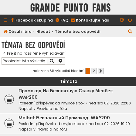
GRANDE PUNTO FANS
Facebook skupina
FAQ
Kontaktujte nás
H
Obsah fóra
Hledat
Témata bez odpovědí
l
Témata bez odpovědí
e
Přejít na rozšířené vyhledávání
d
Hledat
Pokročilé hledání
a
t
Nalezeno 88 výsledků hledání
1
2
Další
Témata
Промокод На Бесплатную Ставку Мелбет:
WAP200
Poslední příspěvek od
myjkoelspok
«
ned srp 02, 2026 22:08
Napsal v
Pravidla na fóru
Melbet Бесплатный Промокод: WAP200
Poslední příspěvek od
myjkoelspok
«
ned srp 02, 2026 19:29
Napsal v
Pravidla na fóru