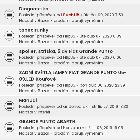
Diagnostika
Poslední příspěvek od
Buchtič
«
úte čer 09, 2020 7:53
Napsal v
Bazar - prodám, daruji, vyměním
tapecirunky
Poslední příspěvek od
Filip85
«
úte dub 07, 2020 0:09
Napsal v
Bazar - prodám, daruji, vyměním
spoiler, stříška, 5.dv Fiat Grande Punto
Poslední příspěvek od
Filip85
«
úte dub 07, 2020 0:06
Napsal v
Bazar - prodám, daruji, vyměním
ZADNÍ SVĚTLA,LAMPY FIAT GRANDE PUNTO 05-
09,LED,Kouřové
Poslední příspěvek od
Filip85
«
pon dub 06, 2020 23:39
Napsal v
Bazar - prodám, daruji, vyměním
Manual
Poslední příspěvek od
andohodrak
«
stř lis 27, 2019 13:33
Napsal v
Interiér
GRANDE PUNTO ABARTH
Poslední příspěvek od
Honzaaa
«
stř lis 06, 2019 16:05
Napsal v
Bazar - prodám, daruji, vyměním