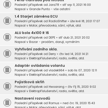
Pěna-náhrada pod filtrbox
Poslední příspěvek od
Jara78
«
stř srp 11, 2021 16:00
Napsal v
Grande Punto - vše ostatní
1.4 Starjet záměna ECU
Poslední příspěvek od
RadioShifter
«
úte kvě 18, 2021 17:07
Napsal v
Motor, převodovka, sání, výfuk, atd.
ALU kola 4x100 R 16
Poslední příspěvek od
DEPE
«
stř dub 21, 2021 20:02
Napsal v
Bazar - prodám, daruji, vyměním
Vyhřívání zadního skla.
Poslední příspěvek od
Derry
«
čtv led 14, 2021 14:21
Napsal v
Elektropříslušenství, radio, světla, atd.
Adaptér ovládania volantu
Poslední příspěvek od
vladek964
«
sob lis 07, 2020 12:11
Napsal v
Elektropříslušenství, radio, světla, atd.
Pojistková skříň
Poslední příspěvek od
Hwoarang
«
čtv říj 15, 2020 9:02
Napsal v
Elektropříslušenství, radio, světla, atd.
Nastavení rozvodů
Poslední příspěvek od
Romus
«
ned črc 19, 2020 15:43
Napsal v
Motor, převodovka, sání, výfuk, atd.