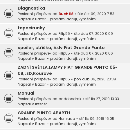
Diagnostika
Poslední příspěvek od
Buchtič
«
úte čer 09, 2020 7:53
Napsal v
Bazar - prodám, daruji, vyměním
tapecirunky
Poslední příspěvek od
Filip85
«
úte dub 07, 2020 0:09
Napsal v
Bazar - prodám, daruji, vyměním
spoiler, stříška, 5.dv Fiat Grande Punto
Poslední příspěvek od
Filip85
«
úte dub 07, 2020 0:06
Napsal v
Bazar - prodám, daruji, vyměním
ZADNÍ SVĚTLA,LAMPY FIAT GRANDE PUNTO 05-
09,LED,Kouřové
Poslední příspěvek od
Filip85
«
pon dub 06, 2020 23:39
Napsal v
Bazar - prodám, daruji, vyměním
Manual
Poslední příspěvek od
andohodrak
«
stř lis 27, 2019 13:33
Napsal v
Interiér
GRANDE PUNTO ABARTH
Poslední příspěvek od
Honzaaa
«
stř lis 06, 2019 16:05
Napsal v
Bazar - prodám, daruji, vyměním