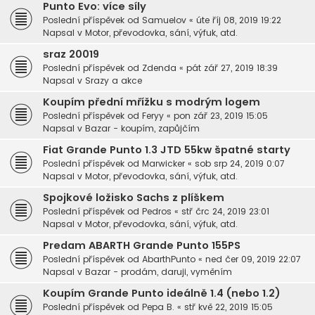
Punto Evo: více síly
Poslední příspěvek od
Samuelov
«
úte říj 08, 2019 19:22
Napsal v
Motor, převodovka, sání, výfuk, atd.
sraz 20019
Poslední příspěvek od
Zdenda
«
pát zář 27, 2019 18:39
Napsal v
Srazy a akce
Koupím přední mřížku s modrým logem
Poslední příspěvek od
Feryy
«
pon zář 23, 2019 15:05
Napsal v
Bazar - koupím, zapůjčím
Fiat Grande Punto 1.3 JTD 55kw špatné starty
Poslední příspěvek od
Marwicker
«
sob srp 24, 2019 0:07
Napsal v
Motor, převodovka, sání, výfuk, atd.
Spojkové ložisko Sachs z plíškem
Poslední příspěvek od
Pedros
«
stř črc 24, 2019 23:01
Napsal v
Motor, převodovka, sání, výfuk, atd.
Predam ABARTH Grande Punto 155PS
Poslední příspěvek od
AbarthPunto
«
ned čer 09, 2019 22:07
Napsal v
Bazar - prodám, daruji, vyměním
Koupím Grande Punto ideálně 1.4 (nebo 1.2)
Poslední příspěvek od
Pepa B.
«
stř kvě 22, 2019 15:05