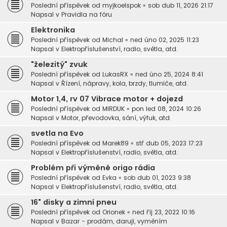
Poslední příspěvek od
myjkoelspok
«
sob dub 11, 2026 21:17
Napsal v
Pravidla na fóru
Elektronika
Poslední příspěvek od
Michal
«
ned úno 02, 2025 11:23
Napsal v
Elektropříslušenství, radio, světla, atd.
"železitý" zvuk
Poslední příspěvek od
LukasRX
«
ned úno 25, 2024 8:41
Napsal v
Řízení, nápravy, kola, brzdy, tlumiče, atd.
Motor 1,4, rv 07 Vibrace motor + dojezd
Poslední příspěvek od
MIRDUK
«
pon led 08, 2024 10:26
Napsal v
Motor, převodovka, sání, výfuk, atd.
svetla na Evo
Poslední příspěvek od
Marek89
«
stř dub 05, 2023 17:23
Napsal v
Elektropříslušenství, radio, světla, atd.
Problém při výměně origo rádia
Poslední příspěvek od
Evka
«
sob dub 01, 2023 9:38
Napsal v
Elektropříslušenství, radio, světla, atd.
16" disky a zimní pneu
Poslední příspěvek od
Orionek
«
ned říj 23, 2022 10:16
Napsal v
Bazar - prodám, daruji, vyměním