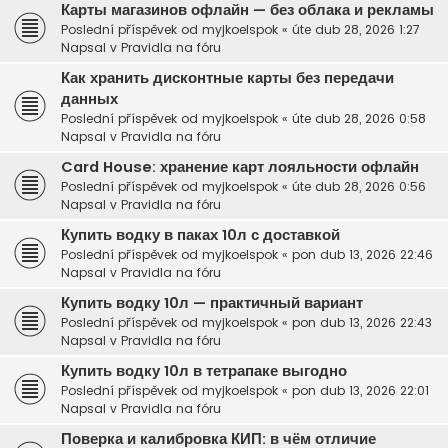
Карты магазинов офлайн — без облака и рекламы
Poslední příspěvek od
myjkoelspok
«
úte dub 28, 2026 1:27
Napsal v
Pravidla na fóru
Как хранить дисконтные карты без передачи
данных
Poslední příspěvek od
myjkoelspok
«
úte dub 28, 2026 0:58
Napsal v
Pravidla na fóru
Card House: хранение карт лояльности офлайн
Poslední příspěvek od
myjkoelspok
«
úte dub 28, 2026 0:56
Napsal v
Pravidla na fóru
Купить водку в паках 10л с доставкой
Poslední příspěvek od
myjkoelspok
«
pon dub 13, 2026 22:46
Napsal v
Pravidla na fóru
Купить водку 10л — практичный вариант
Poslední příspěvek od
myjkoelspok
«
pon dub 13, 2026 22:43
Napsal v
Pravidla na fóru
Купить водку 10л в тетрапаке выгодно
Poslední příspěvek od
myjkoelspok
«
pon dub 13, 2026 22:01
Napsal v
Pravidla na fóru
Поверка и калибровка КИП: в чём отличие