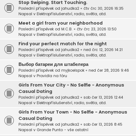
Stop Swiping. Start Touching.
Poslední příspěvek od
jahudka2
«
čtv črc 30, 2026 16:35
Napsal v
Elektropříslušenství, radio, světla, atd.
Meet a girl from your neighborhood
Poslední příspěvek od
M.C.B.
«
čtv črc 23, 2026 13:50
Napsal v
Elektropříslušenství, radio, světla, atd.
Find your perfect match for the night
Poslední příspěvek od
jahudka2
«
ned črc 12, 2026 14:21
Napsal v
Elektropříslušenství, radio, světla, atd.
Выбор батареи для штабелера
Poslední příspěvek od
myjkoelspok
«
ned čer 28, 2026 9:46
Napsal v
Pravidla na fóru
Girls From Your City - No Selfie - Anonymous
Casual Dating
Poslední příspěvek od
jahudka2
«
sob čer 13, 2026 12:44
Napsal v
Elektropříslušenství, radio, světla, atd.
Girls From Your Town - No Selfie - Anonymous
Casual Dating
Poslední příspěvek od
jahudka2
«
sob čer 13, 2026 8:45
Napsal v
Grande Punto - vše ostatní