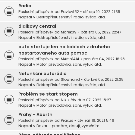
Radio
Poslední příspěvek od
Pavlovt82
«
stř srp 10, 2022 21:35
Napsal v
Elektropříslušenství, radio, světla, atd.
dialkovy central
Poslední příspěvek od
Marek89
«
pát srp 05, 2022 22:47
Napsal v
Elektropříslušenství, radio, světla, atd.
auto startuje len na kabloch z druheho
nastartovaneho auta pomoc
Poslední příspěvek od
MArtin1414
«
pon črc 04, 2022 16:28
Napsal v
Motor, převodovka, sání, výfuk, atd.
Nefunkční autorádio
Poslední příspěvek od
Slowhand
«
čtv kvě 05, 2022 21:39
Napsal v
Elektropříslušenství, radio, světla, atd.
Problém se start stopem
Poslední příspěvek od
Nik
«
čtv dub 07, 2022 18:27
Napsal v
Motor, převodovka, sání, výfuk, atd.
Prahy - Abarth
Poslední příspěvek od
Praxus
«
čtv zář 16, 2021 5:46
Napsal v
Bazar - prodám, daruji, vyměním