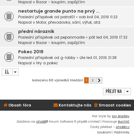
Napsal v
Bazar - koupím, zapůjčím
nestartuje grande punto na prvý ...
Poslední příspěvek od
patrol01
«
sob kvě 04, 2019 11:23
Napsal v
Motor, převodovka, sání, výfuk, atd.
přední nárazník
Poslední příspěvek od
pepanmadle
«
pát led 04, 2019 17:32
Napsal v
Bazar - koupím, zapůjčím
Pokec 2019
Poslední příspěvek od
g-lobby
«
úte led 01, 2019 21:38
Napsal v
Hry a pokec
Nalezeno 88 výsledků hledání
1
2
Další
Přejít na
Obsah fóra
Kontaktujte nás
Smazat cookies
Flat Style by
Ian Bradley
Založeno na
phpBB
® Forum Software © phpBB Limited | Provozuje
Buchtič
Český překlad –
phpBB.cz
Soukromí
|
Podmínky