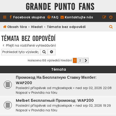
GRANDE PUNTO FANS
Facebook skupina
FAQ
Kontaktujte nás
H
Obsah fóra
Hledat
Témata bez odpovědí
l
Témata bez odpovědí
e
Přejít na rozšířené vyhledávání
d
Hledat
Pokročilé hledání
a
t
Nalezeno 88 výsledků hledání
1
2
Další
Témata
Промокод На Бесплатную Ставку Мелбет:
WAP200
Poslední příspěvek od
myjkoelspok
«
ned srp 02, 2026 22:08
Napsal v
Pravidla na fóru
Melbet Бесплатный Промокод: WAP200
Poslední příspěvek od
myjkoelspok
«
ned srp 02, 2026 19:29
Napsal v
Pravidla na fóru