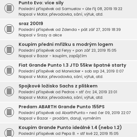
Punto Evo: více síly
Poslední příspěvek od
Samuelov
«
úte říj 08, 2019 19:22
Napsal v
Motor, převodovka, sání, výfuk, atd.
sraz 20019
Poslední příspěvek od
Zdenda
«
pát zář 27, 2019 18:39
Napsal v
Srazy a akce
Koupím přední mřížku s modrým logem
Poslední příspěvek od
Feryy
«
pon zář 23, 2019 15:05
Napsal v
Bazar - koupím, zapůjčím
Fiat Grande Punto 1.3 JTD 55kw špatné starty
Poslední příspěvek od
Marwicker
«
sob srp 24, 2019 0:07
Napsal v
Motor, převodovka, sání, výfuk, atd.
Spojkové ložisko Sachs z plíškem
Poslední příspěvek od
Pedros
«
stř črc 24, 2019 23:01
Napsal v
Motor, převodovka, sání, výfuk, atd.
Predam ABARTH Grande Punto 155PS
Poslední příspěvek od
AbarthPunto
«
ned čer 09, 2019 22:07
Napsal v
Bazar - prodám, daruji, vyměním
Koupím Grande Punto ideálně 1.4 (nebo 1.2)
Poslední příspěvek od
Pepa B.
«
stř kvě 22, 2019 15:05