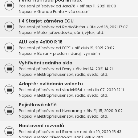
Pěna-náhrada pod filtrbox
Poslední příspěvek od
Jara78
«
stř srp 11, 2021 16:00
Napsal v
Grande Punto - vše ostatní
1.4 Starjet záměna ECU
Poslední příspěvek od
RadioShifter
«
úte kvě 18, 2021 17:07
Napsal v
Motor, převodovka, sání, výfuk, atd.
ALU kola 4x100 R 16
Poslední příspěvek od
DEPE
«
stř dub 21, 2021 20:02
Napsal v
Bazar - prodám, daruji, vyměním
Vyhřívání zadního skla.
Poslední příspěvek od
Derry
«
čtv led 14, 2021 14:21
Napsal v
Elektropříslušenství, radio, světla, atd.
Adaptér ovládania volantu
Poslední příspěvek od
vladek964
«
sob lis 07, 2020 12:11
Napsal v
Elektropříslušenství, radio, světla, atd.
Pojistková skříň
Poslední příspěvek od
Hwoarang
«
čtv říj 15, 2020 9:02
Napsal v
Elektropříslušenství, radio, světla, atd.
Nastavení rozvodů
Poslední příspěvek od
Romus
«
ned črc 19, 2020 15:43
Napsal v
Motor, převodovka, sání, výfuk, atd.