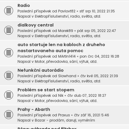
Radio
Poslední příspěvek od
Pavlovt82
«
stř srp 10, 2022 21:35
Napsal v
Elektropříslušenství, radio, světla, atd.
dialkovy central
Poslední příspěvek od
Marek89
«
pát srp 05, 2022 22:47
Napsal v
Elektropříslušenství, radio, světla, atd.
auto startuje len na kabloch z druheho
nastartovaneho auta pomoc
Poslední příspěvek od
MArtin1414
«
pon črc 04, 2022 16:28
Napsal v
Motor, převodovka, sání, výfuk, atd.
Nefunkční autorádio
Poslední příspěvek od
Slowhand
«
čtv kvě 05, 2022 21:39
Napsal v
Elektropříslušenství, radio, světla, atd.
Problém se start stopem
Poslední příspěvek od
Nik
«
čtv dub 07, 2022 18:27
Napsal v
Motor, převodovka, sání, výfuk, atd.
Prahy - Abarth
Poslední příspěvek od
Praxus
«
čtv zář 16, 2021 5:46
Napsal v
Bazar - prodám, daruji, vyměním