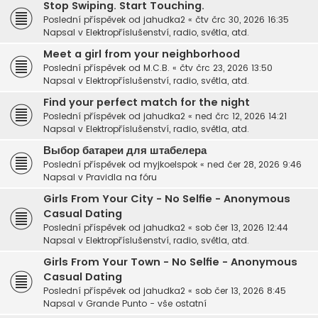
Stop Swiping. Start Touching.
Poslední příspěvek od
jahudka2
«
čtv črc 30, 2026 16:35
Napsal v
Elektropříslušenství, radio, světla, atd.
Meet a girl from your neighborhood
Poslední příspěvek od
M.C.B.
«
čtv črc 23, 2026 13:50
Napsal v
Elektropříslušenství, radio, světla, atd.
Find your perfect match for the night
Poslední příspěvek od
jahudka2
«
ned črc 12, 2026 14:21
Napsal v
Elektropříslušenství, radio, světla, atd.
Выбор батареи для штабелера
Poslední příspěvek od
myjkoelspok
«
ned čer 28, 2026 9:46
Napsal v
Pravidla na fóru
Girls From Your City - No Selfie - Anonymous
Casual Dating
Poslední příspěvek od
jahudka2
«
sob čer 13, 2026 12:44
Napsal v
Elektropříslušenství, radio, světla, atd.
Girls From Your Town - No Selfie - Anonymous
Casual Dating
Poslední příspěvek od
jahudka2
«
sob čer 13, 2026 8:45
Napsal v
Grande Punto - vše ostatní