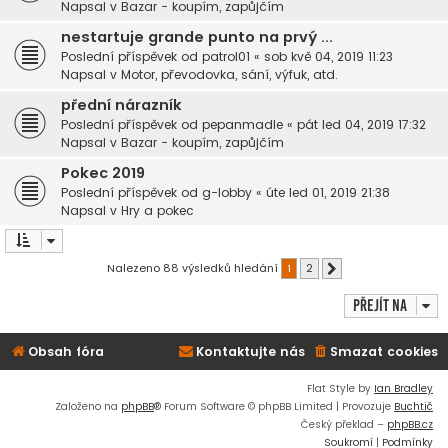
Napsal v
Bazar - koupím, zapůjčím
nestartuje grande punto na prvý ...
Poslední příspěvek od
patrol01
«
sob kvě 04, 2019 11:23
Napsal v
Motor, převodovka, sání, výfuk, atd.
přední nárazník
Poslední příspěvek od
pepanmadle
«
pát led 04, 2019 17:32
Napsal v
Bazar - koupím, zapůjčím
Pokec 2019
Poslední příspěvek od
g-lobby
«
úte led 01, 2019 21:38
Napsal v
Hry a pokec
Nalezeno 88 výsledků hledání
1
2
Další
Přejít na
Obsah fóra
Kontaktujte nás
Smazat cookies
Flat Style by
Ian Bradley
Založeno na
phpBB
® Forum Software © phpBB Limited | Provozuje
Buchtič
Český překlad –
phpBB.cz
Soukromí
|
Podmínky