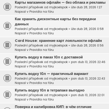
Карты магазинов офлайн — без облака и рекламы
Poslední příspěvek od
myjkoelspok
«
úte dub 28, 2026 1:27
Napsal v
Pravidla na fóru
Как хранить дисконтные карты без передачи
данных
Poslední příspěvek od
myjkoelspok
«
úte dub 28, 2026 0:58
Napsal v
Pravidla na fóru
Card House: хранение карт лояльности офлайн
Poslední příspěvek od
myjkoelspok
«
úte dub 28, 2026 0:56
Napsal v
Pravidla na fóru
Купить водку в паках 10л с доставкой
Poslední příspěvek od
myjkoelspok
«
pon dub 13, 2026 22:46
Napsal v
Pravidla na fóru
Купить водку 10л — практичный вариант
Poslední příspěvek od
myjkoelspok
«
pon dub 13, 2026 22:43
Napsal v
Pravidla na fóru
Купить водку 10л в тетрапаке выгодно
Poslední příspěvek od
myjkoelspok
«
pon dub 13, 2026 22:01
Napsal v
Pravidla na fóru
Поверка и калибровка КИП: в чём отличие