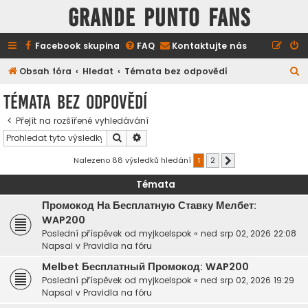
GRANDE PUNTO FANS
Facebook skupina
FAQ
Kontaktujte nás
H
Obsah fóra
Hledat
Témata bez odpovědí
l
Témata bez odpovědí
e
Přejít na rozšířené vyhledávání
d
Hledat
Pokročilé hledání
a
t
Nalezeno 88 výsledků hledání
1
2
Další
Témata
Промокод На Бесплатную Ставку Мелбет:
WAP200
Poslední příspěvek od
myjkoelspok
«
ned srp 02, 2026 22:08
Napsal v
Pravidla na fóru
Melbet Бесплатный Промокод: WAP200
Poslední příspěvek od
myjkoelspok
«
ned srp 02, 2026 19:29
Napsal v
Pravidla na fóru