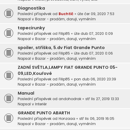
Diagnostika
Poslední příspěvek od
Buchtič
«
úte čer 09, 2020 7:53
Napsal v
Bazar - prodám, daruji, vyměním
tapecirunky
Poslední příspěvek od
Filip85
«
úte dub 07, 2020 0:09
Napsal v
Bazar - prodám, daruji, vyměním
spoiler, stříška, 5.dv Fiat Grande Punto
Poslední příspěvek od
Filip85
«
úte dub 07, 2020 0:06
Napsal v
Bazar - prodám, daruji, vyměním
ZADNÍ SVĚTLA,LAMPY FIAT GRANDE PUNTO 05-
09,LED,Kouřové
Poslední příspěvek od
Filip85
«
pon dub 06, 2020 23:39
Napsal v
Bazar - prodám, daruji, vyměním
Manual
Poslední příspěvek od
andohodrak
«
stř lis 27, 2019 13:33
Napsal v
Interiér
GRANDE PUNTO ABARTH
Poslední příspěvek od
Honzaaa
«
stř lis 06, 2019 16:05
Napsal v
Bazar - prodám, daruji, vyměním