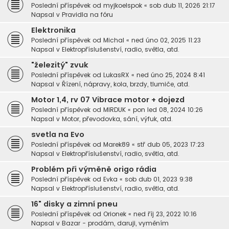
Poslední příspěvek od
myjkoelspok
«
sob dub 11, 2026 21:17
Napsal v
Pravidla na fóru
Elektronika
Poslední příspěvek od
Michal
«
ned úno 02, 2025 11:23
Napsal v
Elektropříslušenství, radio, světla, atd.
"železitý" zvuk
Poslední příspěvek od
LukasRX
«
ned úno 25, 2024 8:41
Napsal v
Řízení, nápravy, kola, brzdy, tlumiče, atd.
Motor 1,4, rv 07 Vibrace motor + dojezd
Poslední příspěvek od
MIRDUK
«
pon led 08, 2024 10:26
Napsal v
Motor, převodovka, sání, výfuk, atd.
svetla na Evo
Poslední příspěvek od
Marek89
«
stř dub 05, 2023 17:23
Napsal v
Elektropříslušenství, radio, světla, atd.
Problém při výměně origo rádia
Poslední příspěvek od
Evka
«
sob dub 01, 2023 9:38
Napsal v
Elektropříslušenství, radio, světla, atd.
16" disky a zimní pneu
Poslední příspěvek od
Orionek
«
ned říj 23, 2022 10:16
Napsal v
Bazar - prodám, daruji, vyměním