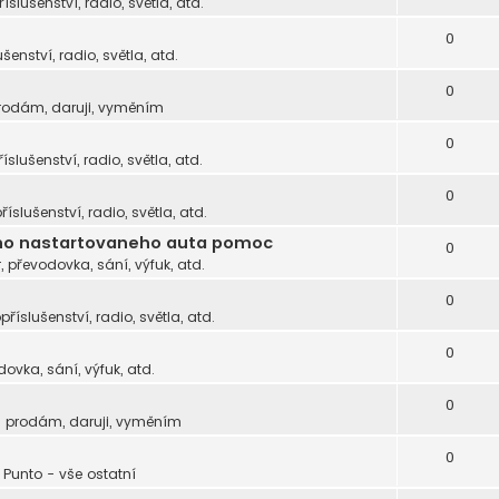
říslušenství, radio, světla, atd.
0
ušenství, radio, světla, atd.
0
rodám, daruji, vyměním
0
říslušenství, radio, světla, atd.
0
příslušenství, radio, světla, atd.
heho nastartovaneho auta pomoc
0
, převodovka, sání, výfuk, atd.
0
opříslušenství, radio, světla, atd.
0
dovka, sání, výfuk, atd.
0
- prodám, daruji, vyměním
0
Punto - vše ostatní