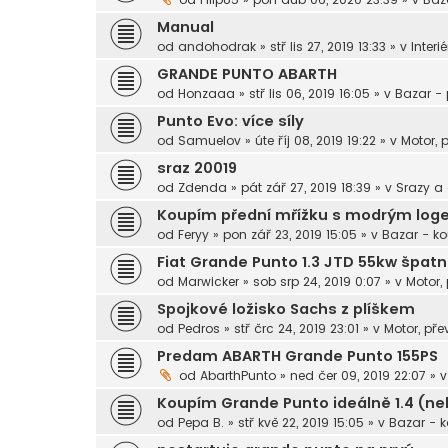
Manual
od
andohodrak
»
stř lis 27, 2019 13:33
» v
Interié
GRANDE PUNTO ABARTH
od
Honzaaa
»
stř lis 06, 2019 16:05
» v
Bazar -
Punto Evo: více síly
od
Samuelov
»
úte říj 08, 2019 19:22
» v
Motor, 
sraz 20019
od
Zdenda
»
pát zář 27, 2019 18:39
» v
Srazy a
Koupím přední mřížku s modrým lo
od
Feryy
»
pon zář 23, 2019 15:05
» v
Bazar - k
Fiat Grande Punto 1.3 JTD 55kw špatn
od
Marwicker
»
sob srp 24, 2019 0:07
» v
Motor,
Spojkové ložisko Sachs z plíškem
od
Pedros
»
stř črc 24, 2019 23:01
» v
Motor, pře
Predam ABARTH Grande Punto 155PS
od
AbarthPunto
»
ned čer 09, 2019 22:07
» 
Koupím Grande Punto ideálně 1.4 (neb
od
Pepa B.
»
stř kvě 22, 2019 15:05
» v
Bazar - 