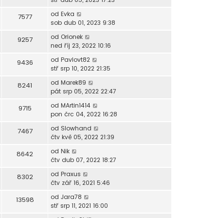
od
Evka
7577
sob dub 01, 2023 9:38
od
Orionek
9257
ned říj 23, 2022 10:16
od
Pavlovt82
9436
stř srp 10, 2022 21:35
od
Marek89
8241
pát srp 05, 2022 22:47
od
MArtin1414
9715
pon črc 04, 2022 16:28
od
Slowhand
7467
čtv kvě 05, 2022 21:39
od
Nik
8642
čtv dub 07, 2022 18:27
od
Praxus
8302
čtv zář 16, 2021 5:46
od
Jara78
13598
stř srp 11, 2021 16:00