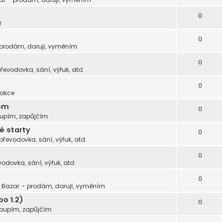
0
r
0
 prodám, daruji, vyměním
0
převodovka, sání, výfuk, atd.
0
 akce
gem
0
oupím, zapůjčím
é starty
0
 převodovka, sání, výfuk, atd.
0
vodovka, sání, výfuk, atd.
0
v
Bazar - prodám, daruji, vyměním
o 1.2)
0
koupím, zapůjčím