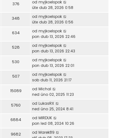
od
myjkoelspok
376
úte dub 28, 2026 0:58
od
myjkoelspok
348
úte dub 28, 2026 0:56
od
myjkoelspok
634
pon dub 13, 2026 22:46
od
myjkoelspok
528
pon dub 13, 2026 22:43
od
myjkoelspok
530
pon dub 13, 2026 22:01
od
myjkoelspok
507
sob dub 11, 2026 21:17
od
Michal
15089
ned úno 02, 2025 11:23
od
LukasRX
5760
ned úno 25, 2024 8:41
od
MIRDUK
6884
pon led 08, 2024 10:26
od
Marek89
9682
stř dub 05, 2023 17:23