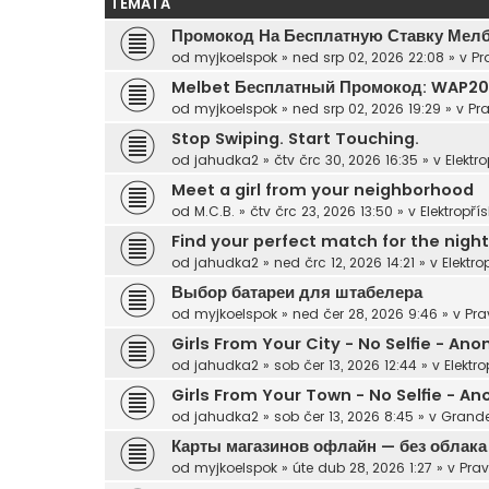
TÉMATA
Промокод На Бесплатную Ставку Мел
od
myjkoelspok
»
ned srp 02, 2026 22:08
» v
Pr
Melbet Бесплатный Промокод: WAP2
od
myjkoelspok
»
ned srp 02, 2026 19:29
» v
Pra
Stop Swiping. Start Touching.
od
jahudka2
»
čtv črc 30, 2026 16:35
» v
Elektro
Meet a girl from your neighborhood
od
M.C.B.
»
čtv črc 23, 2026 13:50
» v
Elektropřís
Find your perfect match for the night
od
jahudka2
»
ned črc 12, 2026 14:21
» v
Elektro
Выбор батареи для штабелера
od
myjkoelspok
»
ned čer 28, 2026 9:46
» v
Pra
Girls From Your City - No Selfie - A
od
jahudka2
»
sob čer 13, 2026 12:44
» v
Elektro
Girls From Your Town - No Selfie - 
od
jahudka2
»
sob čer 13, 2026 8:45
» v
Grande
Карты магазинов офлайн — без облака
od
myjkoelspok
»
úte dub 28, 2026 1:27
» v
Prav