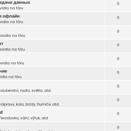
редачи данных
0
vidla na fóru
ти офлайн
0
vidla na fóru
0
avidla na fóru
нт
0
avidla na fóru
0
avidla na fóru
чие
0
idla na fóru
0
íslušenství, radio, světla, atd.
0
 nápravy, kola, brzdy, tlumiče, atd.
zd
0
řevodovka, sání, výfuk, atd.
0