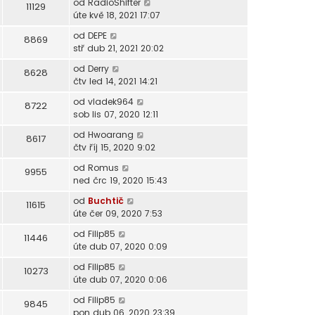
od
RadioShifter
11129
úte kvě 18, 2021 17:07
od
DEPE
8869
stř dub 21, 2021 20:02
od
Derry
8628
čtv led 14, 2021 14:21
od
vladek964
8722
sob lis 07, 2020 12:11
od
Hwoarang
8617
čtv říj 15, 2020 9:02
od
Romus
9955
ned črc 19, 2020 15:43
od
Buchtič
11615
úte čer 09, 2020 7:53
od
Filip85
11446
úte dub 07, 2020 0:09
od
Filip85
10273
úte dub 07, 2020 0:06
od
Filip85
9845
pon dub 06, 2020 23:39