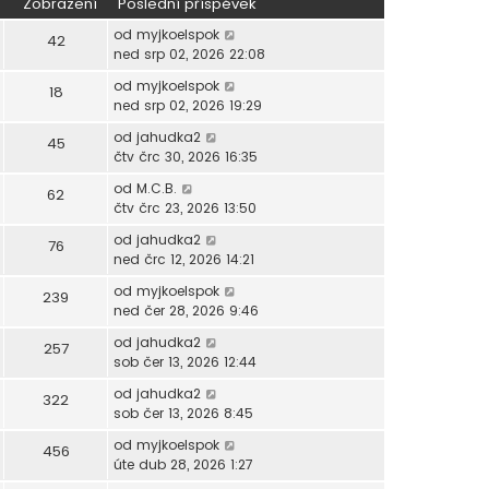
Zobrazení
Poslední příspěvek
od
myjkoelspok
42
ned srp 02, 2026 22:08
od
myjkoelspok
18
ned srp 02, 2026 19:29
od
jahudka2
45
čtv črc 30, 2026 16:35
od
M.C.B.
62
čtv črc 23, 2026 13:50
od
jahudka2
76
ned črc 12, 2026 14:21
od
myjkoelspok
239
ned čer 28, 2026 9:46
od
jahudka2
257
sob čer 13, 2026 12:44
od
jahudka2
322
sob čer 13, 2026 8:45
od
myjkoelspok
456
úte dub 28, 2026 1:27