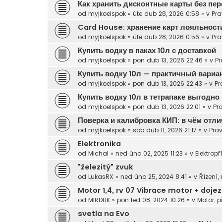
Как хранить дисконтные карты без пе
od
myjkoelspok
»
úte dub 28, 2026 0:58
» v
Pra
Card House: хранение карт лояльнос
od
myjkoelspok
»
úte dub 28, 2026 0:56
» v
Pra
Купить водку в паках 10л с доставкой
od
myjkoelspok
»
pon dub 13, 2026 22:46
» v
Pr
Купить водку 10л — практичный вариа
od
myjkoelspok
»
pon dub 13, 2026 22:43
» v
Pr
Купить водку 10л в тетрапаке выгодно
od
myjkoelspok
»
pon dub 13, 2026 22:01
» v
Pr
Поверка и калибровка КИП: в чём отли
od
myjkoelspok
»
sob dub 11, 2026 21:17
» v
Prav
Elektronika
od
Michal
»
ned úno 02, 2025 11:23
» v
Elektropř
"železitý" zvuk
od
LukasRX
»
ned úno 25, 2024 8:41
» v
Řízení,
Motor 1,4, rv 07 Vibrace motor + doje
od
MIRDUK
»
pon led 08, 2024 10:26
» v
Motor, p
svetla na Evo