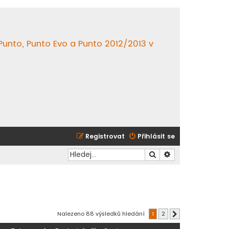
 Punto, Punto Evo a Punto 2012/2013 v
Registrovat
Přihlásit se
Hledat
Pokročilé hledání
Nalezeno 88 výsledků hledání
1
2
Další