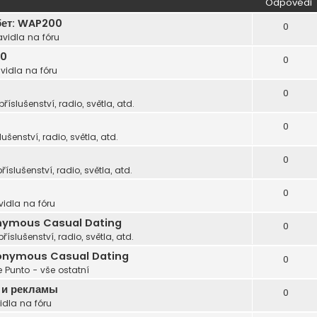
Odpovědi
бет: WAP200
0
avidla na fóru
00
0
vidla na fóru
0
příslušenství, radio, světla, atd.
0
lušenství, radio, světla, atd.
0
příslušenství, radio, světla, atd.
0
vidla na fóru
nonymous Casual Dating
0
příslušenství, radio, světla, atd.
Anonymous Casual Dating
0
 Punto - vše ostatní
 и рекламы
0
idla na fóru