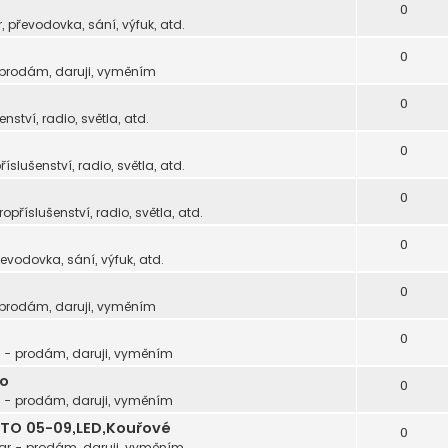
0
, převodovka, sání, výfuk, atd.
0
 prodám, daruji, vyměním
0
enství, radio, světla, atd.
0
říslušenství, radio, světla, atd.
0
tropříslušenství, radio, světla, atd.
0
řevodovka, sání, výfuk, atd.
0
 prodám, daruji, vyměním
0
 - prodám, daruji, vyměním
to
0
 - prodám, daruji, vyměním
TO 05-09,LED,Kouřové
0
ar - prodám, daruji, vyměním