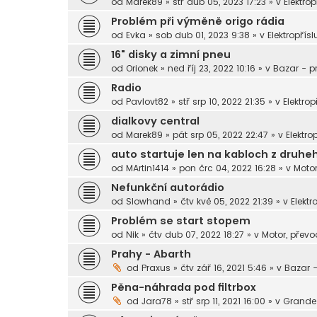
od
Marek89
»
stř dub 05, 2023 17:23
» v
Elektrop
Problém při výměně origo rádia
od
Evka
»
sob dub 01, 2023 9:38
» v
Elektropřísl
16" disky a zimní pneu
od
Orionek
»
ned říj 23, 2022 10:16
» v
Bazar - p
Radio
od
Pavlovt82
»
stř srp 10, 2022 21:35
» v
Elektrop
dialkovy central
od
Marek89
»
pát srp 05, 2022 22:47
» v
Elektro
auto startuje len na kabloch z dru
od
MArtin1414
»
pon črc 04, 2022 16:28
» v
Motor
Nefunkční autorádio
od
Slowhand
»
čtv kvě 05, 2022 21:39
» v
Elektr
Problém se start stopem
od
Nik
»
čtv dub 07, 2022 18:27
» v
Motor, převo
Prahy - Abarth
od
Praxus
»
čtv zář 16, 2021 5:46
» v
Bazar 
Pěna-náhrada pod filtrbox
od
Jara78
»
stř srp 11, 2021 16:00
» v
Grande 