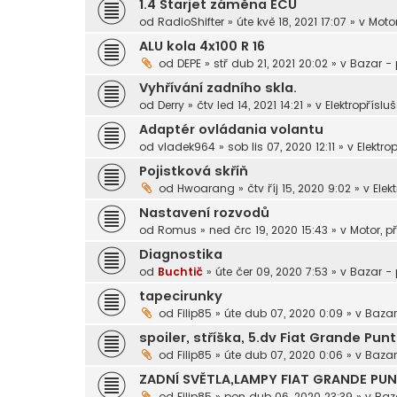
1.4 Starjet záměna ECU
od
RadioShifter
»
úte kvě 18, 2021 17:07
» v
Motor
ALU kola 4x100 R 16
od
DEPE
»
stř dub 21, 2021 20:02
» v
Bazar -
Vyhřívání zadního skla.
od
Derry
»
čtv led 14, 2021 14:21
» v
Elektropřísluš
Adaptér ovládania volantu
od
vladek964
»
sob lis 07, 2020 12:11
» v
Elektrop
Pojistková skříň
od
Hwoarang
»
čtv říj 15, 2020 9:02
» v
Elek
Nastavení rozvodů
od
Romus
»
ned črc 19, 2020 15:43
» v
Motor, p
Diagnostika
od
Buchtič
»
úte čer 09, 2020 7:53
» v
Bazar -
tapecirunky
od
Filip85
»
úte dub 07, 2020 0:09
» v
Bazar
spoiler, stříška, 5.dv Fiat Grande Pun
od
Filip85
»
úte dub 07, 2020 0:06
» v
Bazar
ZADNÍ SVĚTLA,LAMPY FIAT GRANDE PUN
od
Filip85
»
pon dub 06, 2020 23:39
» v
Baz